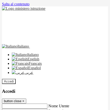
Salta al contenuto
Italiano
Italiano
English
Français
Español
عربى
Accedi
Accedi
button close
×
Nome Utente