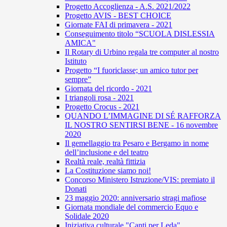
Progetto Accoglienza - A.S. 2021/2022
Progetto AVIS - BEST CHOICE
Giornate FAI di primavera - 2021
Conseguimento titolo “SCUOLA DISLESSIA
AMICA"
Il Rotary di Urbino regala tre computer al nostro
Istituto
Progetto “I fuoriclasse; un amico tutor per
sempre”
Giornata del ricordo - 2021
I triangoli rosa - 2021
Progetto Crocus - 2021
QUANDO L’IMMAGINE DI SÉ RAFFORZA
IL NOSTRO SENTIRSI BENE - 16 novembre
2020
Il gemellaggio tra Pesaro e Bergamo in nome
dell’inclusione e del teatro
Realtà reale, realtà fittizia
La Costituzione siamo noi!
Concorso Ministero Istruzione/VIS: premiato il
Donati
23 maggio 2020: anniversario stragi mafiose
Giornata mondiale del commercio Equo e
Solidale 2020
Iniziativa culturale "Canti per Leda"