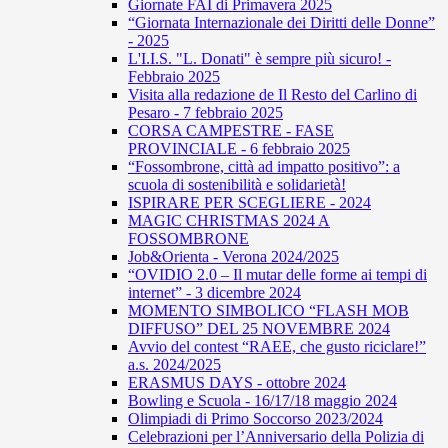
Giornate FAI di Primavera 2025
“Giornata Internazionale dei Diritti delle Donne”
- 2025
L'I.I.S. "L. Donati" è sempre più sicuro! -
Febbraio 2025
Visita alla redazione de Il Resto del Carlino di
Pesaro - 7 febbraio 2025
CORSA CAMPESTRE - FASE
PROVINCIALE - 6 febbraio 2025
“Fossombrone, città ad impatto positivo”: a
scuola di sostenibilità e solidarietà!
ISPIRARE PER SCEGLIERE - 2024
MAGIC CHRISTMAS 2024 A
FOSSOMBRONE
Job&Orienta - Verona 2024/2025
“OVIDIO 2.0 – Il mutar delle forme ai tempi di
internet” - 3 dicembre 2024
MOMENTO SIMBOLICO “FLASH MOB
DIFFUSO” DEL 25 NOVEMBRE 2024
Avvio del contest “RAEE, che gusto riciclare!”
a.s. 2024/2025
ERASMUS DAYS - ottobre 2024
Bowling e Scuola - 16/17/18 maggio 2024
Olimpiadi di Primo Soccorso 2023/2024
Celebrazioni per l’Anniversario della Polizia di