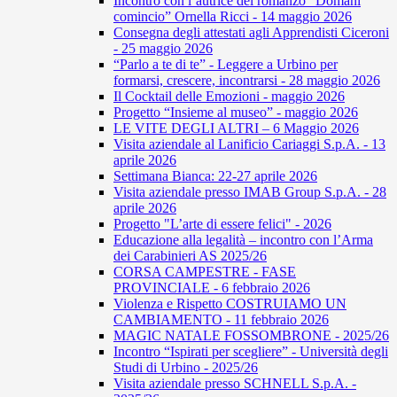
Incontro con l’autrice del romanzo “Domani
comincio” Ornella Ricci - 14 maggio 2026
Consegna degli attestati agli Apprendisti Ciceroni
- 25 maggio 2026
“Parlo a te di te” - Leggere a Urbino per
formarsi, crescere, incontrarsi - 28 maggio 2026
Il Cocktail delle Emozioni - maggio 2026
Progetto “Insieme al museo” - maggio 2026
LE VITE DEGLI ALTRI – 6 Maggio 2026
Visita aziendale al Lanificio Cariaggi S.p.A. - 13
aprile 2026
Settimana Bianca: 22-27 aprile 2026
Visita aziendale presso IMAB Group S.p.A. - 28
aprile 2026
Progetto "L’arte di essere felici" - 2026
Educazione alla legalità – incontro con l’Arma
dei Carabinieri AS 2025/26
CORSA CAMPESTRE - FASE
PROVINCIALE - 6 febbraio 2026
Violenza e Rispetto COSTRUIAMO UN
CAMBIAMENTO - 11 febbraio 2026
MAGIC NATALE FOSSOMBRONE - 2025/26
Incontro “Ispirati per scegliere” - Università degli
Studi di Urbino - 2025/26
Visita aziendale presso SCHNELL S.p.A. -