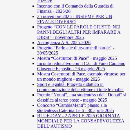
2025/26
Incontro con il Comando della Guardia di
Finanza - 2025/26
25 novembre 2025 - INSIEME PER UN
FINALE DIVERSO
Progetto “CON LE PAROLE GIUSTE: NEI
PANNI DEGLI ALTRI PER IMPARARE A
DIRSI” - novembre 2025
Accoglienza A.S. 2025-2026
Progetto "Parlo a te di te-orme di parole" -
30/05/2025
Mostra “Costruttori di Pace” - maggio 2025
Incontro educativo con il C.C. di Fano Capitano
Giuseppe Esposito - 26 maggio 2025
Mostra Costruttori di Pace, esempio virtuoso per
un mondo migliore - maggio 2025
Sport e legalità: Progetto didattico in
commemorazione delle vittime di tutte le mafie.
Premio “Nonni”, una studentessa del “Donati” si
classifica al terzo posto - maggio 2025
Concorso “CambiaMenti”: plauso alla
studentessa Caterina Lelli - 30 aprile 2025
BLUE-DAY - 2 APRILE 2025 GIORNATA
MONDIALE PER LA CONSAPEVOLEZZA
DELL’AUTISMO