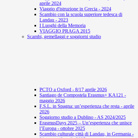
aprile 2024
Viaggio d'istruzione in Grecia - 2024
Scambio con la scuola superiore tedesca di
Landau - 2023
I Luoghi della Memoria
VIAGGIO PRAGA 2015
Scambi, gemellaggi e soggiorni studio
PCTO a Oxford - 8/17 aprile 2026
Santiago de Compostela Erasmus+ KA121 -
maggio 2026
F.S.L. in Spagna: un’esperienza che resta - aprile
2026
Soggiorno studio a Dublino - AS 2024/2025
ErasmusDays 2025 – Un’esperienza che unisce
l’Europa - ottobre 2025
Scambio culturale città di Landau, in Germania -