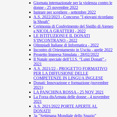
Giornata internazionale per la violenza contro le
donne - 25 novembre 2022
Ispirare per scegliere - settembre 2022
A.S. 2022/2023 - Concorso "I giovani ricordano
la Shoah"
Cerimonia di Conferimento del Sigillo di Ateneo
a NICOLA GRATTERI - 2022
LE ISTITUZIONI E IL DONATI
S’INCONTRANO - 2022
Olimpiadi Italiane di Informatica - 2022
Incontro di Orientamento in Uscita - aprile 2022
Progetto Impresa Simulata - 28/02/2022
Il Natale speciale dell’I.I.S. “Luigi Donati” -
2021
A.S. 2021/22 - PROGETTO FORMATIVO
PER LA DIFFUSIONE DELLE
COMPETENZE IN LINGUA INGLESE
Donati: Innovazione e formazione (novembre
2021)
LA PANCHINA ROSSA - 25 NOV 2021
La Forza disArmata delle donne - 4 novembre
2021
A.S. 2021/2022 PORTE APERTE AL
DONATI!
3a "Settimana Mondiale dello Spazio"