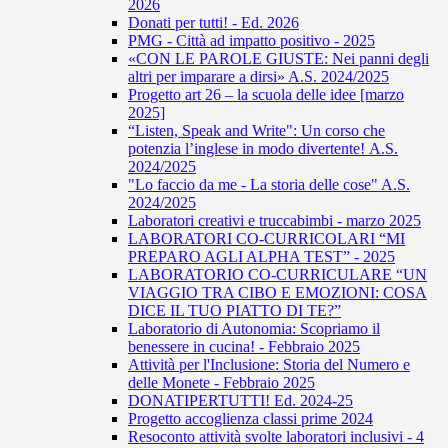
2026
Donati per tutti! - Ed. 2026
PMG - Città ad impatto positivo - 2025
«CON LE PAROLE GIUSTE: Nei panni degli
altri per imparare a dirsi» A.S. 2024/2025
Progetto art 26 – la scuola delle idee [marzo
2025]
“Listen, Speak and Write": Un corso che
potenzia l’inglese in modo divertente! A.S.
2024/2025
"Lo faccio da me - La storia delle cose" A.S.
2024/2025
Laboratori creativi e truccabimbi - marzo 2025
LABORATORI CO-CURRICOLARI “MI
PREPARO AGLI ALPHA TEST” - 2025
LABORATORIO CO-CURRICULARE “UN
VIAGGIO TRA CIBO E EMOZIONI: COSA
DICE IL TUO PIATTO DI TE?”
Laboratorio di Autonomia: Scopriamo il
benessere in cucina! - Febbraio 2025
Attività per l'Inclusione: Storia del Numero e
delle Monete - Febbraio 2025
DONATIPERTUTTI! Ed. 2024-25
Progetto accoglienza classi prime 2024
Resoconto attività svolte laboratori inclusivi - 4