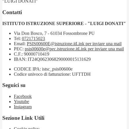
"LUIGI DONATI"
Contatti
ISTITUTO ISTRUZIONE SUPERIORE - "LUIGI DONATI"
Via Don Bosco, 7 - 61034 Fossombrone PU
Tel:
0721715023
Email:
PSIS00600E@istruzione.it
Link per inviare una mail
PEC:
psis00600e@pec.istruzione.it
Link per inviare una mail
C.F.: 90000710419
IBAN: IT24Q0623068290000015131629
CODICE IPA: istsc_psis00600e
Codice univoco di fatturazione: UFTTDH
Seguici su
Facebook
Youtube
Instagram
Sezione Link Utili
Cookie policy