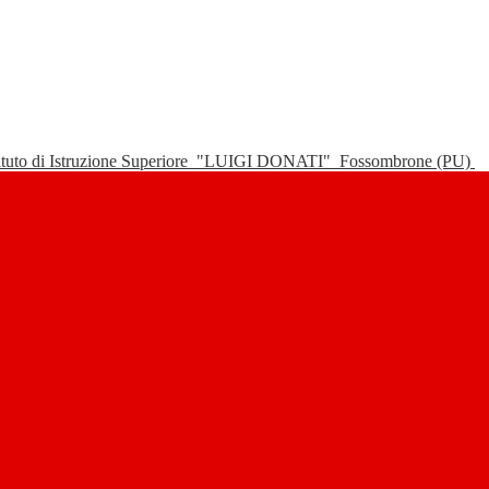
tituto di Istruzione Superiore
"LUIGI DONATI"
Fossombrone (PU)