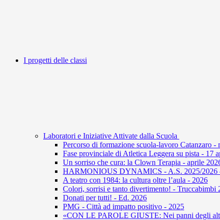
I progetti delle classi
Laboratori e Iniziative Attivate dalla Scuola
Percorso di formazione scuola-lavoro Catanzaro -
Fase provinciale di Atletica Leggera su pista - 17 
Un sorriso che cura: la Clown Terapia - aprile 202
HARMONIOUS DYNAMICS - A.S. 2025/2026 – U
A teatro con 1984: la cultura oltre l’aula - 2026
Colori, sorrisi e tanto divertimento! - Truccabimbi
Donati per tutti! - Ed. 2026
PMG - Città ad impatto positivo - 2025
«CON LE PAROLE GIUSTE: Nei panni degli altri 