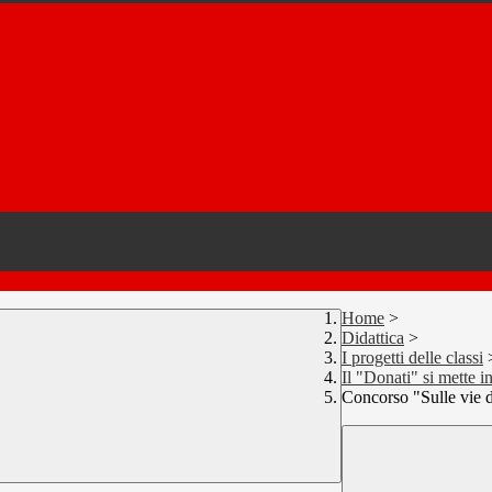
Home
>
Didattica
>
I progetti delle classi
Il "Donati" si mette i
Concorso "Sulle vie d