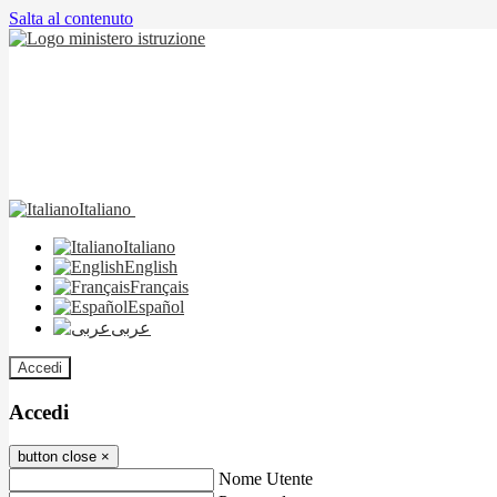
Salta al contenuto
Italiano
Italiano
English
Français
Español
عربى
Accedi
Accedi
button close
×
Nome Utente