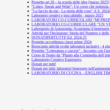
Progetto art 26 – la scuola delle idee [marzo 2025]
“Listen, Speak and Write": Un corso che potenzia 
"Lo faccio da me - La storia delle cose" A.S. 202
Laboratori creativi e truccabimbi - marzo 2025
LABORATORI CO-CURRICOLARI “MI PREPA
LABORATORIO CO-CURRICULARE “UN VIAG
Laboratorio di Autonomia: Scopriamo il benessere 
Attività per l'Inclusione: Storia del Numero e del
DONATIPERTUTTI! Ed. 2024-25
Progetto accoglienza classi prime 2024
Resoconto attività svolte laboratori inclusivi - 4 g
Progetto "Letteratura e carcere" - Incontro con l
Corso di Teatro da “Plauto alla Commedia dell’arte
Laboratorio Creativo Espressivo
Donati per tutti!
Donati per tutti: laboratori benessere nell'autonomi
LABORATORIO DI CUCINA – ENGLISH TIM