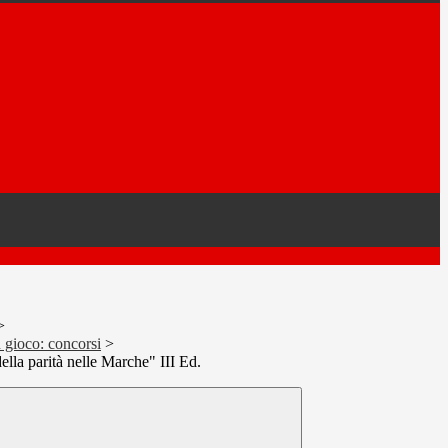
>
n gioco: concorsi
>
ella parità nelle Marche" III Ed.