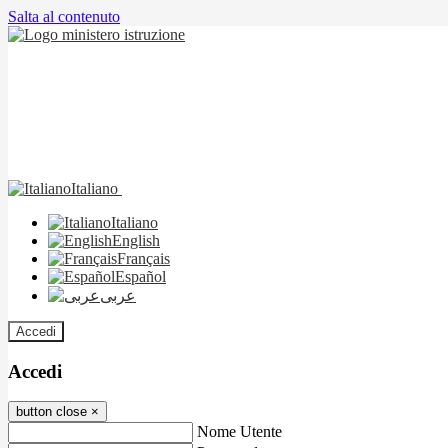
Salta al contenuto
Italiano
Italiano
English
Français
Español
عربى
Accedi
Accedi
button close
×
Nome Utente