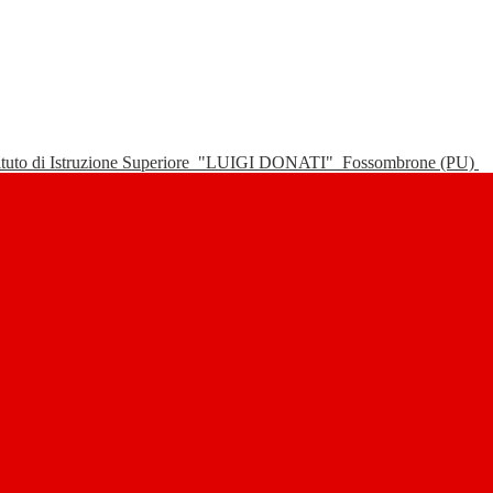
tituto di Istruzione Superiore
"LUIGI DONATI"
Fossombrone (PU)