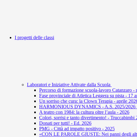
I progetti delle classi
Laboratori e Iniziative Attivate dalla Scuola
Percorso di formazione scuola-lavoro Catanzaro -
Fase provinciale di Atletica Leggera su pista - 17 
Un sorriso che cura: la Clown Terapia - aprile 202
HARMONIOUS DYNAMICS - A.S. 2025/2026 – U
A teatro con 1984: la cultura oltre l’aula - 2026
Colori, sorrisi e tanto divertimento! - Truccabimbi
Donati per tutti! - Ed. 2026
PMG - Città ad impatto positivo - 2025
«CON LE PAROLE GIUSTE: Nei panni degli altri 