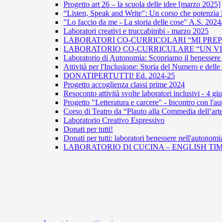
Progetto art 26 – la scuola delle idee [marzo 2025]
“Listen, Speak and Write": Un corso che potenzia 
"Lo faccio da me - La storia delle cose" A.S. 202
Laboratori creativi e truccabimbi - marzo 2025
LABORATORI CO-CURRICOLARI “MI PREPA
LABORATORIO CO-CURRICULARE “UN VIAG
Laboratorio di Autonomia: Scopriamo il benessere 
Attività per l'Inclusione: Storia del Numero e del
DONATIPERTUTTI! Ed. 2024-25
Progetto accoglienza classi prime 2024
Resoconto attività svolte laboratori inclusivi - 4 g
Progetto "Letteratura e carcere" - Incontro con l
Corso di Teatro da “Plauto alla Commedia dell’arte
Laboratorio Creativo Espressivo
Donati per tutti!
Donati per tutti: laboratori benessere nell'autonomi
LABORATORIO DI CUCINA – ENGLISH TIM