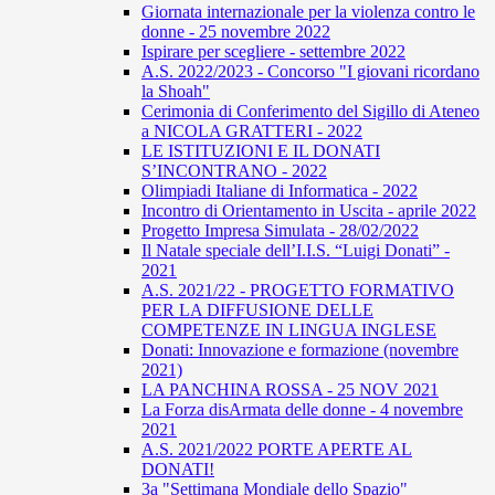
Giornata internazionale per la violenza contro le
donne - 25 novembre 2022
Ispirare per scegliere - settembre 2022
A.S. 2022/2023 - Concorso "I giovani ricordano
la Shoah"
Cerimonia di Conferimento del Sigillo di Ateneo
a NICOLA GRATTERI - 2022
LE ISTITUZIONI E IL DONATI
S’INCONTRANO - 2022
Olimpiadi Italiane di Informatica - 2022
Incontro di Orientamento in Uscita - aprile 2022
Progetto Impresa Simulata - 28/02/2022
Il Natale speciale dell’I.I.S. “Luigi Donati” -
2021
A.S. 2021/22 - PROGETTO FORMATIVO
PER LA DIFFUSIONE DELLE
COMPETENZE IN LINGUA INGLESE
Donati: Innovazione e formazione (novembre
2021)
LA PANCHINA ROSSA - 25 NOV 2021
La Forza disArmata delle donne - 4 novembre
2021
A.S. 2021/2022 PORTE APERTE AL
DONATI!
3a "Settimana Mondiale dello Spazio"