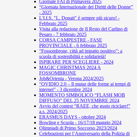
Giornate FAI di Primavera 2025
“Giornata Internazionale dei Diritti delle Donne”
- 2025
L'I.I.S. "L. Donati" è sempre più sicuro! -
Febbraio 2025
Visita alla redazione de Il Resto del Carlino di
Pesaro - 7 febbraio 2025
CORSA CAMPESTRE - FASE
PROVINCIALE - 6 febbraio 2025
“Fossombrone, città ad impatto positivo”: a
scuola di sostenibilità e solidarietà!
ISPIRARE PER SCEGLIERE - 2024
MAGIC CHRISTMAS 2024 A
FOSSOMBRONE
Job&Orienta - Verona 2024/2025
“OVIDIO 2.0 – Il mutar delle forme ai tempi di
internet” - 3 dicembre 2024
MOMENTO SIMBOLICO “FLASH MOB
DIFFUSO” DEL 25 NOVEMBRE 2024
Avvio del contest “RAEE, che gusto riciclare!”
a.s. 2024/2025
ERASMUS DAYS - ottobre 2024
Bowling e Scuola - 16/17/18 maggio 2024
Olimpiadi di Primo Soccorso 2023/2024
Celebrazioni per l’Anniversario della Polizia di