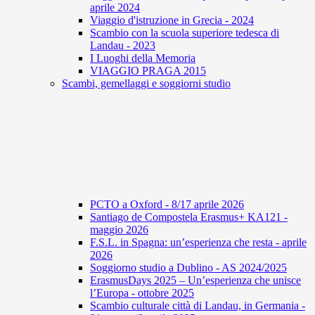
aprile 2024
Viaggio d'istruzione in Grecia - 2024
Scambio con la scuola superiore tedesca di
Landau - 2023
I Luoghi della Memoria
VIAGGIO PRAGA 2015
Scambi, gemellaggi e soggiorni studio
PCTO a Oxford - 8/17 aprile 2026
Santiago de Compostela Erasmus+ KA121 -
maggio 2026
F.S.L. in Spagna: un’esperienza che resta - aprile
2026
Soggiorno studio a Dublino - AS 2024/2025
ErasmusDays 2025 – Un’esperienza che unisce
l’Europa - ottobre 2025
Scambio culturale città di Landau, in Germania -