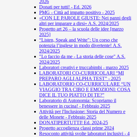
2026
Donati per tutti! - Ed. 2026
PMG - Città ad impatto positivo - 2025
«CON LE PAROLE GIUSTE: Nei panni degli
altri per imparare a dirsi» A.S. 2024/2025
Progetto art 26 – la scuola delle idee [marzo
2025]
“Listen, Speak and Write": Un corso che
potenzia l’inglese in modo divertente! A.S.
2024/2025
"Lo faccio da me - La storia delle cose" A.S.
2024/2025
Laboratori creativi e truccabimbi - marzo 2025
LABORATORI CO-CURRICOLARI “MI
PREPARO AGLI ALPHA TEST” - 2025
LABORATORIO CO-CURRICULARE “UN
VIAGGIO TRA CIBO E EMOZIONI: COSA
DICE IL TUO PIATTO DI TE?”
Laboratorio di Autonomia: Scopriamo il
benessere in cucina! - Febbraio 2025
Attività per l'Inclusione: Storia del Numero e
delle Monete - Febbraio 2025
DONATIPERTUTTI! Ed. 2024-25
Progetto accoglienza classi prime 2024
Resoconto attività svolte laboratori inclusivi - 4