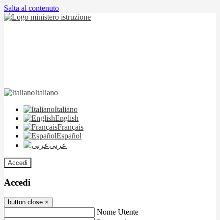
Salta al contenuto
Italiano
Italiano
English
Français
Español
عربى
Accedi
Accedi
button close
×
Nome Utente