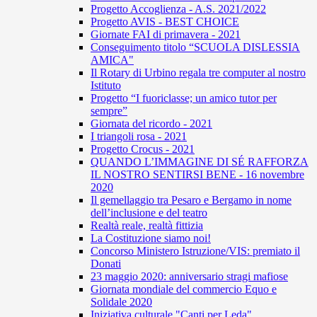
Progetto Accoglienza - A.S. 2021/2022
Progetto AVIS - BEST CHOICE
Giornate FAI di primavera - 2021
Conseguimento titolo “SCUOLA DISLESSIA
AMICA"
Il Rotary di Urbino regala tre computer al nostro
Istituto
Progetto “I fuoriclasse; un amico tutor per
sempre”
Giornata del ricordo - 2021
I triangoli rosa - 2021
Progetto Crocus - 2021
QUANDO L’IMMAGINE DI SÉ RAFFORZA
IL NOSTRO SENTIRSI BENE - 16 novembre
2020
Il gemellaggio tra Pesaro e Bergamo in nome
dell’inclusione e del teatro
Realtà reale, realtà fittizia
La Costituzione siamo noi!
Concorso Ministero Istruzione/VIS: premiato il
Donati
23 maggio 2020: anniversario stragi mafiose
Giornata mondiale del commercio Equo e
Solidale 2020
Iniziativa culturale "Canti per Leda"