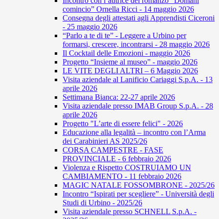
Incontro con l’autrice del romanzo “Domani
comincio” Ornella Ricci - 14 maggio 2026
Consegna degli attestati agli Apprendisti Ciceroni
- 25 maggio 2026
“Parlo a te di te” - Leggere a Urbino per
formarsi, crescere, incontrarsi - 28 maggio 2026
Il Cocktail delle Emozioni - maggio 2026
Progetto “Insieme al museo” - maggio 2026
LE VITE DEGLI ALTRI – 6 Maggio 2026
Visita aziendale al Lanificio Cariaggi S.p.A. - 13
aprile 2026
Settimana Bianca: 22-27 aprile 2026
Visita aziendale presso IMAB Group S.p.A. - 28
aprile 2026
Progetto "L’arte di essere felici" - 2026
Educazione alla legalità – incontro con l’Arma
dei Carabinieri AS 2025/26
CORSA CAMPESTRE - FASE
PROVINCIALE - 6 febbraio 2026
Violenza e Rispetto COSTRUIAMO UN
CAMBIAMENTO - 11 febbraio 2026
MAGIC NATALE FOSSOMBRONE - 2025/26
Incontro “Ispirati per scegliere” - Università degli
Studi di Urbino - 2025/26
Visita aziendale presso SCHNELL S.p.A. -