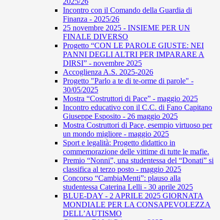
2025/26
Incontro con il Comando della Guardia di
Finanza - 2025/26
25 novembre 2025 - INSIEME PER UN
FINALE DIVERSO
Progetto “CON LE PAROLE GIUSTE: NEI
PANNI DEGLI ALTRI PER IMPARARE A
DIRSI” - novembre 2025
Accoglienza A.S. 2025-2026
Progetto "Parlo a te di te-orme di parole" -
30/05/2025
Mostra “Costruttori di Pace” - maggio 2025
Incontro educativo con il C.C. di Fano Capitano
Giuseppe Esposito - 26 maggio 2025
Mostra Costruttori di Pace, esempio virtuoso per
un mondo migliore - maggio 2025
Sport e legalità: Progetto didattico in
commemorazione delle vittime di tutte le mafie.
Premio “Nonni”, una studentessa del “Donati” si
classifica al terzo posto - maggio 2025
Concorso “CambiaMenti”: plauso alla
studentessa Caterina Lelli - 30 aprile 2025
BLUE-DAY - 2 APRILE 2025 GIORNATA
MONDIALE PER LA CONSAPEVOLEZZA
DELL’AUTISMO