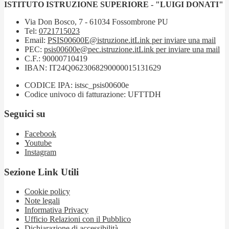
ISTITUTO ISTRUZIONE SUPERIORE - "LUIGI DONATI"
Via Don Bosco, 7 - 61034 Fossombrone PU
Tel:
0721715023
Email:
PSIS00600E@istruzione.it
Link per inviare una mail
PEC:
psis00600e@pec.istruzione.it
Link per inviare una mail
C.F.: 90000710419
IBAN: IT24Q0623068290000015131629
CODICE IPA: istsc_psis00600e
Codice univoco di fatturazione: UFTTDH
Seguici su
Facebook
Youtube
Instagram
Sezione Link Utili
Cookie policy
Note legali
Informativa Privacy
Ufficio Relazioni con il Pubblico
Dichiarazione di accessibilità