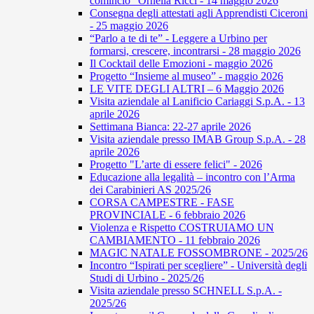
comincio” Ornella Ricci - 14 maggio 2026
Consegna degli attestati agli Apprendisti Ciceroni
- 25 maggio 2026
“Parlo a te di te” - Leggere a Urbino per
formarsi, crescere, incontrarsi - 28 maggio 2026
Il Cocktail delle Emozioni - maggio 2026
Progetto “Insieme al museo” - maggio 2026
LE VITE DEGLI ALTRI – 6 Maggio 2026
Visita aziendale al Lanificio Cariaggi S.p.A. - 13
aprile 2026
Settimana Bianca: 22-27 aprile 2026
Visita aziendale presso IMAB Group S.p.A. - 28
aprile 2026
Progetto "L’arte di essere felici" - 2026
Educazione alla legalità – incontro con l’Arma
dei Carabinieri AS 2025/26
CORSA CAMPESTRE - FASE
PROVINCIALE - 6 febbraio 2026
Violenza e Rispetto COSTRUIAMO UN
CAMBIAMENTO - 11 febbraio 2026
MAGIC NATALE FOSSOMBRONE - 2025/26
Incontro “Ispirati per scegliere” - Università degli
Studi di Urbino - 2025/26
Visita aziendale presso SCHNELL S.p.A. -
2025/26