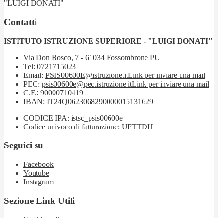
"LUIGI DONATI"
Contatti
ISTITUTO ISTRUZIONE SUPERIORE - "LUIGI DONATI"
Via Don Bosco, 7 - 61034 Fossombrone PU
Tel:
0721715023
Email:
PSIS00600E@istruzione.it
Link per inviare una mail
PEC:
psis00600e@pec.istruzione.it
Link per inviare una mail
C.F.: 90000710419
IBAN: IT24Q0623068290000015131629
CODICE IPA: istsc_psis00600e
Codice univoco di fatturazione: UFTTDH
Seguici su
Facebook
Youtube
Instagram
Sezione Link Utili