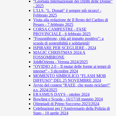
“Giornata Internazionale dei Diritti delle Donne”
- 2025
L'I.I.S. "L. Donati" è sempre più sicuro! -
Febbraio 2025
Visita alla redazione de Il Resto del Carlino di
Pesaro - 7 febbraio 2025
CORSA CAMPESTRE - FASE
PROVINCIALE - 6 febbraio 2025
“Fossombrone, città ad impatto positivo”: a
scuola di sostenibilità e solidarietà!
ISPIRARE PER SCEGLIERE - 2024
MAGIC CHRISTMAS 2024 A
FOSSOMBRONE
Job&Orienta - Verona 2024/2025
“OVIDIO 2.0 – Il mutar delle forme ai tempi di
internet” - 3 dicembre 2024
MOMENTO SIMBOLICO “FLASH MOB
DIFFUSO” DEL 25 NOVEMBRE 2024
Avvio del contest “RAEE, che gusto riciclare!”
a.s. 2024/2025
ERASMUS DAYS - ottobre 2024
Bowling e Scuola - 16/17/18 maggio 2024
Olimpiadi di Primo Soccorso 2023/2024
Celebrazioni per l’Anniversario della Polizia di
Stato - 10 aprile 2024