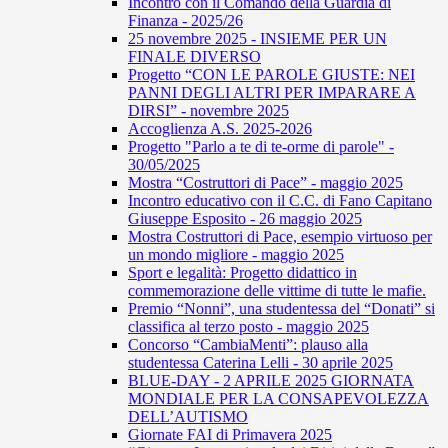
Incontro con il Comando della Guardia di
Finanza - 2025/26
25 novembre 2025 - INSIEME PER UN
FINALE DIVERSO
Progetto “CON LE PAROLE GIUSTE: NEI
PANNI DEGLI ALTRI PER IMPARARE A
DIRSI” - novembre 2025
Accoglienza A.S. 2025-2026
Progetto "Parlo a te di te-orme di parole" -
30/05/2025
Mostra “Costruttori di Pace” - maggio 2025
Incontro educativo con il C.C. di Fano Capitano
Giuseppe Esposito - 26 maggio 2025
Mostra Costruttori di Pace, esempio virtuoso per
un mondo migliore - maggio 2025
Sport e legalità: Progetto didattico in
commemorazione delle vittime di tutte le mafie.
Premio “Nonni”, una studentessa del “Donati” si
classifica al terzo posto - maggio 2025
Concorso “CambiaMenti”: plauso alla
studentessa Caterina Lelli - 30 aprile 2025
BLUE-DAY - 2 APRILE 2025 GIORNATA
MONDIALE PER LA CONSAPEVOLEZZA
DELL’AUTISMO
Giornate FAI di Primavera 2025