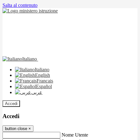
Salta al contenuto
Italiano
Italiano
English
Français
Español
عربى
Accedi
Accedi
button close
×
Nome Utente