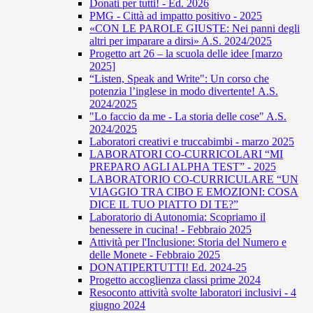
Donati per tutti! - Ed. 2026
PMG - Città ad impatto positivo - 2025
«CON LE PAROLE GIUSTE: Nei panni degli
altri per imparare a dirsi» A.S. 2024/2025
Progetto art 26 – la scuola delle idee [marzo
2025]
“Listen, Speak and Write": Un corso che
potenzia l’inglese in modo divertente! A.S.
2024/2025
"Lo faccio da me - La storia delle cose" A.S.
2024/2025
Laboratori creativi e truccabimbi - marzo 2025
LABORATORI CO-CURRICOLARI “MI
PREPARO AGLI ALPHA TEST” - 2025
LABORATORIO CO-CURRICULARE “UN
VIAGGIO TRA CIBO E EMOZIONI: COSA
DICE IL TUO PIATTO DI TE?”
Laboratorio di Autonomia: Scopriamo il
benessere in cucina! - Febbraio 2025
Attività per l'Inclusione: Storia del Numero e
delle Monete - Febbraio 2025
DONATIPERTUTTI! Ed. 2024-25
Progetto accoglienza classi prime 2024
Resoconto attività svolte laboratori inclusivi - 4
giugno 2024