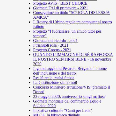
Progetto AVIS - BEST CHOICE
Giornate FAI di primavera - 2021
Conseguimento titolo “SCUOLA DISLESSIA
AMICA"
Il Rotary di Urbino regala tre computer al nostro
Istituto
Progetto “I fuoriclasse; un amico tutor per
sempre”
Giornata del ricordo - 2021
I triangoli rosa - 2021
Progetto Crocus - 2021
QUANDO L’IMMAGINE DI SÉ RAFFORZA
IL NOSTRO SENTIRSI BENE - 16 novembre
2020
Il gemellaggio tra Pesaro e Bergamo in nome
dell’inclusione e del teatro
Realtà reale, realtà fittizia
La Costituzione siamo noi!
Concorso Ministero Istruzione/VIS: premiato il
Donati
23 maggio 2020: anniversario stragi mafiose
Giornata mondiale del commercio Equo e
Solidale 2020
Iniziativa culturale "Canti per Leda"
MLOL, la biblioteca digitale