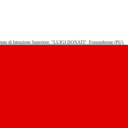
tituto di Istruzione Superiore
"LUIGI DONATI"
Fossombrone (PU)