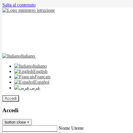
Salta al contenuto
Italiano
Italiano
English
Français
Español
عربى
Accedi
Accedi
button close
×
Nome Utente