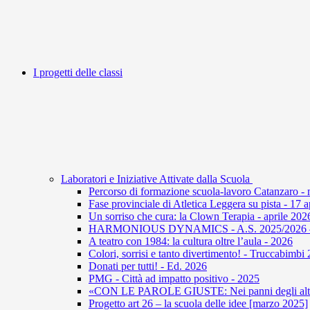
I progetti delle classi
Laboratori e Iniziative Attivate dalla Scuola
Percorso di formazione scuola-lavoro Catanzaro -
Fase provinciale di Atletica Leggera su pista - 17 
Un sorriso che cura: la Clown Terapia - aprile 202
HARMONIOUS DYNAMICS - A.S. 2025/2026 – U
A teatro con 1984: la cultura oltre l’aula - 2026
Colori, sorrisi e tanto divertimento! - Truccabimbi
Donati per tutti! - Ed. 2026
PMG - Città ad impatto positivo - 2025
«CON LE PAROLE GIUSTE: Nei panni degli altri 
Progetto art 26 – la scuola delle idee [marzo 2025]