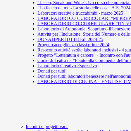
“Listen, Speak and Write": Un corso che potenzia 
"Lo faccio da me - La storia delle cose" A.S. 202
Laboratori creativi e truccabimbi - marzo 2025
LABORATORI CO-CURRICOLARI “MI PREPA
LABORATORIO CO-CURRICULARE “UN VIAG
Laboratorio di Autonomia: Scopriamo il benessere 
Attività per l'Inclusione: Storia del Numero e del
DONATIPERTUTTI! Ed. 2024-25
Progetto accoglienza classi prime 2024
Resoconto attività svolte laboratori inclusivi - 4 g
Progetto "Letteratura e carcere" - Incontro con l
Corso di Teatro da “Plauto alla Commedia dell’arte
Laboratorio Creativo Espressivo
Donati per tutti!
Donati per tutti: laboratori benessere nell'autonomi
LABORATORIO DI CUCINA – ENGLISH TIM
Incontri e progetti vari