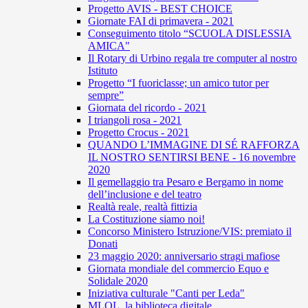
Progetto AVIS - BEST CHOICE
Giornate FAI di primavera - 2021
Conseguimento titolo “SCUOLA DISLESSIA
AMICA"
Il Rotary di Urbino regala tre computer al nostro
Istituto
Progetto “I fuoriclasse; un amico tutor per
sempre”
Giornata del ricordo - 2021
I triangoli rosa - 2021
Progetto Crocus - 2021
QUANDO L’IMMAGINE DI SÉ RAFFORZA
IL NOSTRO SENTIRSI BENE - 16 novembre
2020
Il gemellaggio tra Pesaro e Bergamo in nome
dell’inclusione e del teatro
Realtà reale, realtà fittizia
La Costituzione siamo noi!
Concorso Ministero Istruzione/VIS: premiato il
Donati
23 maggio 2020: anniversario stragi mafiose
Giornata mondiale del commercio Equo e
Solidale 2020
Iniziativa culturale "Canti per Leda"
MLOL, la biblioteca digitale