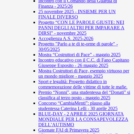
Incontro con il Comando della Guardia di
Finanza - 2025/26
25 novembre 2025 - INSIEME PER UN
FINALE DIVERSO
Progetto “CON LE PAROLE GIUSTE: NEI
PANNI DEGLI ALTRI PER IMPARARE A
DIRSI” - novembre 2025
Accoglienza A.S. 2025-2026
Progetto "Parlo a te di te-orme di parole" -
30/05/2025
Mostra “Costruttori di Pace” - maggio 2025
Incontro educativo con il C.C. di Fano Capitano
Giuseppe Esposito - 26 maggio 2025
Mostra Costruttori di Pace, esempio virtuoso per
un mondo migliore - maggio 2025
Sport e legalità: Progetto didattico in
commemorazione delle vittime di tutte le mafie.
Premio “Nonni”, una studentessa del “Donati” si
classifica al terzo posto - maggio 2025
Concorso “CambiaMenti”: plauso alla
studentessa Caterina Lelli - 30 aprile 2025
BLUE-DAY - 2 APRILE 2025 GIORNATA
MONDIALE PER LA CONSAPEVOLEZZA
DELL’AUTISMO
Giornate FAI di Primavera 2025