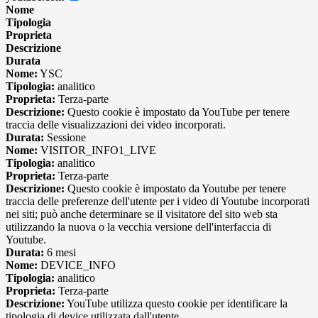
Nome
Tipologia
Proprieta
Descrizione
Durata
Nome:
YSC
Tipologia:
analitico
Proprieta:
Terza-parte
Descrizione:
Questo cookie è impostato da YouTube per tenere
traccia delle visualizzazioni dei video incorporati.
Durata:
Sessione
Nome:
VISITOR_INFO1_LIVE
Tipologia:
analitico
Proprieta:
Terza-parte
Descrizione:
Questo cookie è impostato da Youtube per tenere
traccia delle preferenze dell'utente per i video di Youtube incorporati
nei siti; può anche determinare se il visitatore del sito web sta
utilizzando la nuova o la vecchia versione dell'interfaccia di
Youtube.
Durata:
6 mesi
Nome:
DEVICE_INFO
Tipologia:
analitico
Proprieta:
Terza-parte
Descrizione:
YouTube utilizza questo cookie per identificare la
tipologia di device utilizzata dall'utente.