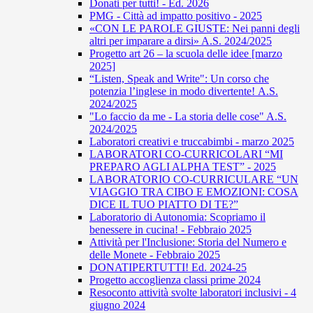
Donati per tutti! - Ed. 2026
PMG - Città ad impatto positivo - 2025
«CON LE PAROLE GIUSTE: Nei panni degli
altri per imparare a dirsi» A.S. 2024/2025
Progetto art 26 – la scuola delle idee [marzo
2025]
“Listen, Speak and Write": Un corso che
potenzia l’inglese in modo divertente! A.S.
2024/2025
"Lo faccio da me - La storia delle cose" A.S.
2024/2025
Laboratori creativi e truccabimbi - marzo 2025
LABORATORI CO-CURRICOLARI “MI
PREPARO AGLI ALPHA TEST” - 2025
LABORATORIO CO-CURRICULARE “UN
VIAGGIO TRA CIBO E EMOZIONI: COSA
DICE IL TUO PIATTO DI TE?”
Laboratorio di Autonomia: Scopriamo il
benessere in cucina! - Febbraio 2025
Attività per l'Inclusione: Storia del Numero e
delle Monete - Febbraio 2025
DONATIPERTUTTI! Ed. 2024-25
Progetto accoglienza classi prime 2024
Resoconto attività svolte laboratori inclusivi - 4
giugno 2024