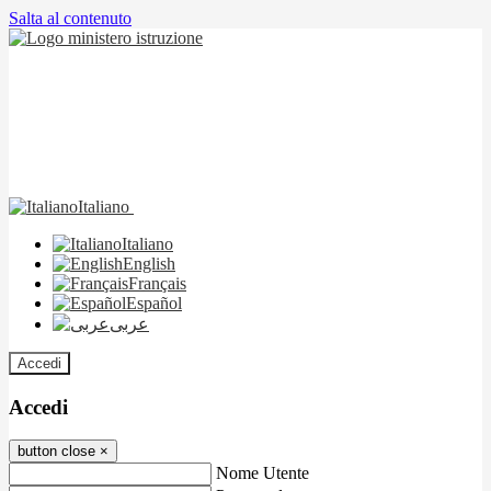
Salta al contenuto
Italiano
Italiano
English
Français
Español
عربى
Accedi
Accedi
button close
×
Nome Utente