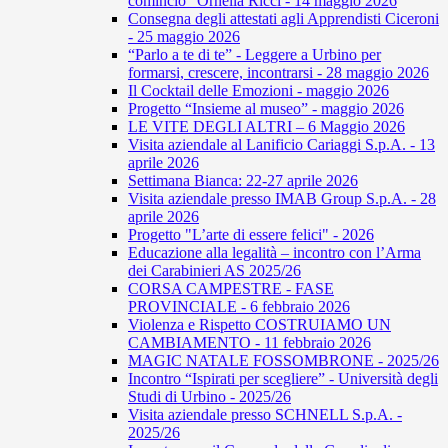
comincio” Ornella Ricci - 14 maggio 2026
Consegna degli attestati agli Apprendisti Ciceroni
- 25 maggio 2026
“Parlo a te di te” - Leggere a Urbino per
formarsi, crescere, incontrarsi - 28 maggio 2026
Il Cocktail delle Emozioni - maggio 2026
Progetto “Insieme al museo” - maggio 2026
LE VITE DEGLI ALTRI – 6 Maggio 2026
Visita aziendale al Lanificio Cariaggi S.p.A. - 13
aprile 2026
Settimana Bianca: 22-27 aprile 2026
Visita aziendale presso IMAB Group S.p.A. - 28
aprile 2026
Progetto "L’arte di essere felici" - 2026
Educazione alla legalità – incontro con l’Arma
dei Carabinieri AS 2025/26
CORSA CAMPESTRE - FASE
PROVINCIALE - 6 febbraio 2026
Violenza e Rispetto COSTRUIAMO UN
CAMBIAMENTO - 11 febbraio 2026
MAGIC NATALE FOSSOMBRONE - 2025/26
Incontro “Ispirati per scegliere” - Università degli
Studi di Urbino - 2025/26
Visita aziendale presso SCHNELL S.p.A. -
2025/26