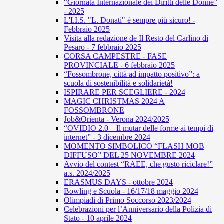
“Giornata Internazionale dei Diritti delle Donne”
- 2025
L'I.I.S. "L. Donati" è sempre più sicuro! -
Febbraio 2025
Visita alla redazione de Il Resto del Carlino di
Pesaro - 7 febbraio 2025
CORSA CAMPESTRE - FASE
PROVINCIALE - 6 febbraio 2025
“Fossombrone, città ad impatto positivo”: a
scuola di sostenibilità e solidarietà!
ISPIRARE PER SCEGLIERE - 2024
MAGIC CHRISTMAS 2024 A
FOSSOMBRONE
Job&Orienta - Verona 2024/2025
“OVIDIO 2.0 – Il mutar delle forme ai tempi di
internet” - 3 dicembre 2024
MOMENTO SIMBOLICO “FLASH MOB
DIFFUSO” DEL 25 NOVEMBRE 2024
Avvio del contest “RAEE, che gusto riciclare!”
a.s. 2024/2025
ERASMUS DAYS - ottobre 2024
Bowling e Scuola - 16/17/18 maggio 2024
Olimpiadi di Primo Soccorso 2023/2024
Celebrazioni per l’Anniversario della Polizia di
Stato - 10 aprile 2024