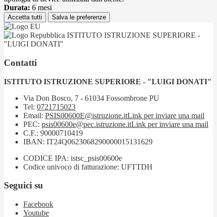
Durata:
6 mesi
Accetta tutti
Salva le preferenze
ISTITUTO ISTRUZIONE SUPERIORE -
"LUIGI DONATI"
Contatti
ISTITUTO ISTRUZIONE SUPERIORE - "LUIGI DONATI"
Via Don Bosco, 7 - 61034 Fossombrone PU
Tel:
0721715023
Email:
PSIS00600E@istruzione.it
Link per inviare una mail
PEC:
psis00600e@pec.istruzione.it
Link per inviare una mail
C.F.: 90000710419
IBAN: IT24Q0623068290000015131629
CODICE IPA: istsc_psis00600e
Codice univoco di fatturazione: UFTTDH
Seguici su
Facebook
Youtube