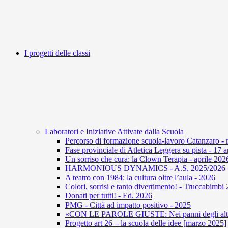
I progetti delle classi
Laboratori e Iniziative Attivate dalla Scuola
Percorso di formazione scuola-lavoro Catanzaro -
Fase provinciale di Atletica Leggera su pista - 17 
Un sorriso che cura: la Clown Terapia - aprile 202
HARMONIOUS DYNAMICS - A.S. 2025/2026 – U
A teatro con 1984: la cultura oltre l’aula - 2026
Colori, sorrisi e tanto divertimento! - Truccabimbi
Donati per tutti! - Ed. 2026
PMG - Città ad impatto positivo - 2025
«CON LE PAROLE GIUSTE: Nei panni degli altri 
Progetto art 26 – la scuola delle idee [marzo 2025]