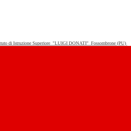
tituto di Istruzione Superiore
"LUIGI DONATI"
Fossombrone (PU)