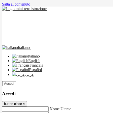
Salta al contenuto
Italiano
Italiano
English
Français
Español
عربى
Accedi
Accedi
button close
×
Nome Utente