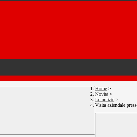
Home
>
Novità
>
Le notizie
>
Visita aziendale pre