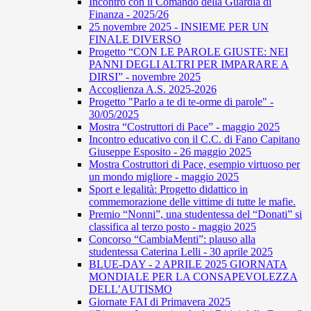
Incontro con il Comando della Guardia di
Finanza - 2025/26
25 novembre 2025 - INSIEME PER UN
FINALE DIVERSO
Progetto “CON LE PAROLE GIUSTE: NEI
PANNI DEGLI ALTRI PER IMPARARE A
DIRSI” - novembre 2025
Accoglienza A.S. 2025-2026
Progetto "Parlo a te di te-orme di parole" -
30/05/2025
Mostra “Costruttori di Pace” - maggio 2025
Incontro educativo con il C.C. di Fano Capitano
Giuseppe Esposito - 26 maggio 2025
Mostra Costruttori di Pace, esempio virtuoso per
un mondo migliore - maggio 2025
Sport e legalità: Progetto didattico in
commemorazione delle vittime di tutte le mafie.
Premio “Nonni”, una studentessa del “Donati” si
classifica al terzo posto - maggio 2025
Concorso “CambiaMenti”: plauso alla
studentessa Caterina Lelli - 30 aprile 2025
BLUE-DAY - 2 APRILE 2025 GIORNATA
MONDIALE PER LA CONSAPEVOLEZZA
DELL’AUTISMO
Giornate FAI di Primavera 2025