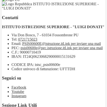
ISTITUTO ISTRUZIONE SUPERIORE -
"LUIGI DONATI"
Contatti
ISTITUTO ISTRUZIONE SUPERIORE - "LUIGI DONATI"
Via Don Bosco, 7 - 61034 Fossombrone PU
Tel:
0721715023
Email:
PSIS00600E@istruzione.it
Link per inviare una mail
PEC:
psis00600e@pec.istruzione.it
Link per inviare una mail
C.F.: 90000710419
IBAN: IT24Q0623068290000015131629
CODICE IPA: istsc_psis00600e
Codice univoco di fatturazione: UFTTDH
Seguici su
Facebook
Youtube
Instagram
Sezione Link Utili