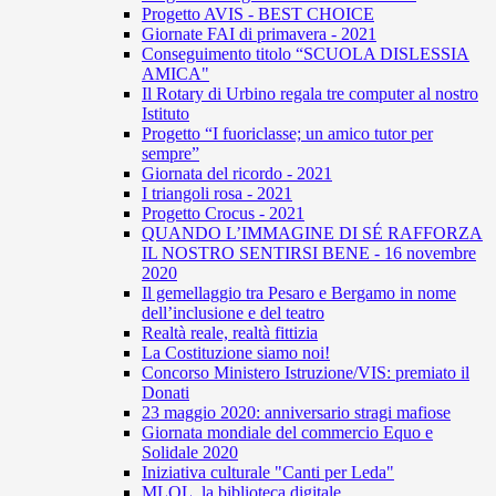
Progetto AVIS - BEST CHOICE
Giornate FAI di primavera - 2021
Conseguimento titolo “SCUOLA DISLESSIA
AMICA"
Il Rotary di Urbino regala tre computer al nostro
Istituto
Progetto “I fuoriclasse; un amico tutor per
sempre”
Giornata del ricordo - 2021
I triangoli rosa - 2021
Progetto Crocus - 2021
QUANDO L’IMMAGINE DI SÉ RAFFORZA
IL NOSTRO SENTIRSI BENE - 16 novembre
2020
Il gemellaggio tra Pesaro e Bergamo in nome
dell’inclusione e del teatro
Realtà reale, realtà fittizia
La Costituzione siamo noi!
Concorso Ministero Istruzione/VIS: premiato il
Donati
23 maggio 2020: anniversario stragi mafiose
Giornata mondiale del commercio Equo e
Solidale 2020
Iniziativa culturale "Canti per Leda"
MLOL, la biblioteca digitale