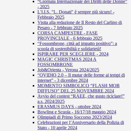
“Giornata Internazionale dei Diritti delle Donne”
- 2025
L'I.I.S. "L. Donati" è sempre più sicuro! -
Febbraio 2025
Visita alla redazione de Il Resto del Carlino di
Pesaro - 7 febbraio 2025
CORSA CAMPESTRE - FASE
PROVINCIALE - 6 febbraio 2025
“Fossombrone, città ad impatto positivo”: a
scuola di sostenibilità e solidarietà!
ISPIRARE PER SCEGLIERE - 2024
MAGIC CHRISTMAS 2024 A
FOSSOMBRONE
Job&Orienta - Verona 2024/2025
“OVIDIO 2.0 – Il mutar delle forme ai tempi di
internet” - 3 dicembre 2024
MOMENTO SIMBOLICO “FLASH MOB
DIFFUSO” DEL 25 NOVEMBRE 2024
Avvio del contest “RAEE, che gusto riciclare!”
a.s. 2024/2025
ERASMUS DAYS - ottobre 2024
Bowling e Scuola - 16/17/18 maggio 2024
Olimpiadi di Primo Soccorso 2023/2024
Celebrazioni per l’Anniversario della Polizia di
Stato - 10 aprile 2024