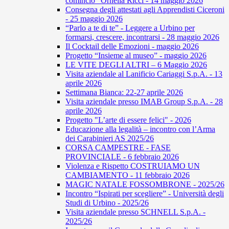
comincio” Ornella Ricci - 14 maggio 2026
Consegna degli attestati agli Apprendisti Ciceroni
- 25 maggio 2026
“Parlo a te di te” - Leggere a Urbino per
formarsi, crescere, incontrarsi - 28 maggio 2026
Il Cocktail delle Emozioni - maggio 2026
Progetto “Insieme al museo” - maggio 2026
LE VITE DEGLI ALTRI – 6 Maggio 2026
Visita aziendale al Lanificio Cariaggi S.p.A. - 13
aprile 2026
Settimana Bianca: 22-27 aprile 2026
Visita aziendale presso IMAB Group S.p.A. - 28
aprile 2026
Progetto "L’arte di essere felici" - 2026
Educazione alla legalità – incontro con l’Arma
dei Carabinieri AS 2025/26
CORSA CAMPESTRE - FASE
PROVINCIALE - 6 febbraio 2026
Violenza e Rispetto COSTRUIAMO UN
CAMBIAMENTO - 11 febbraio 2026
MAGIC NATALE FOSSOMBRONE - 2025/26
Incontro “Ispirati per scegliere” - Università degli
Studi di Urbino - 2025/26
Visita aziendale presso SCHNELL S.p.A. -
2025/26