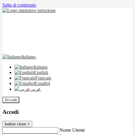
Salta al contenuto
Italiano
Italiano
English
Français
Español
عربى
Accedi
Accedi
button close
×
Nome Utente