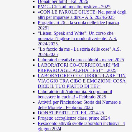
Donati per tutti! - Ed. 2026
PMG - Città ad impatto positivo - 2025
«CON LE PAROLE GIUSTE: Nei panni degli
altri per imparare a dirsi» A.S. 2024/2025
Progetto art 26 – la scuola delle idee [marzo
2025]
“Listen, Speak and Write": Un corso che
potenzia l’inglese in modo divertente! A.S.
2024/2025
"Lo faccio da me - La storia delle cose" A.S.
2024/2025
Laboratori creativi e truccabimbi - marzo 2025
LABORATORI CO-CURRICOLARI “MI
PREPARO AGLI ALPHA TEST” - 2025
LABORATORIO CO-CURRICULARE “UN
VIAGGIO TRA CIBO E EMOZIONI: COSA
DICE IL TUO PIATTO DI TE?”
Laboratorio di Autonomia: Scopriamo il
benessere in cucina! - Febbraio 2025
Attività per l'Inclusione: Storia del Numero e
delle Monete - Febbraio 2025
DONATIPERTUTTI! Ed. 2024-25
Progetto accoglienza classi prime 2024
Resoconto attività svolte laboratori inclusivi - 4
giugno 2024