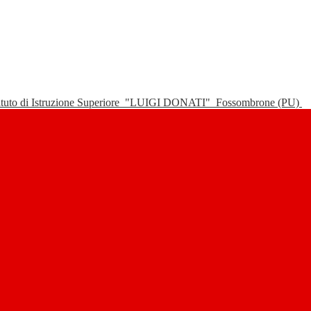
tituto di Istruzione Superiore
"LUIGI DONATI"
Fossombrone (PU)