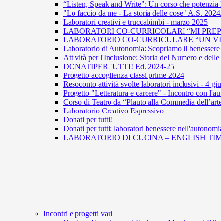
“Listen, Speak and Write": Un corso che potenzia 
"Lo faccio da me - La storia delle cose" A.S. 202
Laboratori creativi e truccabimbi - marzo 2025
LABORATORI CO-CURRICOLARI “MI PREPA
LABORATORIO CO-CURRICULARE “UN VIAG
Laboratorio di Autonomia: Scopriamo il benessere 
Attività per l'Inclusione: Storia del Numero e del
DONATIPERTUTTI! Ed. 2024-25
Progetto accoglienza classi prime 2024
Resoconto attività svolte laboratori inclusivi - 4 g
Progetto "Letteratura e carcere" - Incontro con l
Corso di Teatro da “Plauto alla Commedia dell’arte
Laboratorio Creativo Espressivo
Donati per tutti!
Donati per tutti: laboratori benessere nell'autonomi
LABORATORIO DI CUCINA – ENGLISH TIM
Incontri e progetti vari