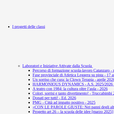
I progetti delle classi
Laboratori e Iniziative Attivate dalla Scuola
Percorso di formazione scuola-lavoro Catanzaro -
Fase provinciale di Atletica Leggera su pista - 17 
Un sorriso che cura: la Clown Terapia - aprile 202
HARMONIOUS DYNAMICS - A.S. 2025/2026 – U
A teatro con 1984: la cultura oltre l’aula - 2026
Colori, sorrisi e tanto divertimento! - Truccabimbi
Donati per tutti! - Ed. 2026
PMG - Città ad impatto positivo - 2025
«CON LE PAROLE GIUSTE: Nei panni degli altri 
Progetto art 26 – la scuola delle idee [marzo 2025]