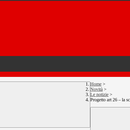
Home
>
Novità
>
Le notizie
>
Progetto art 26 – la s