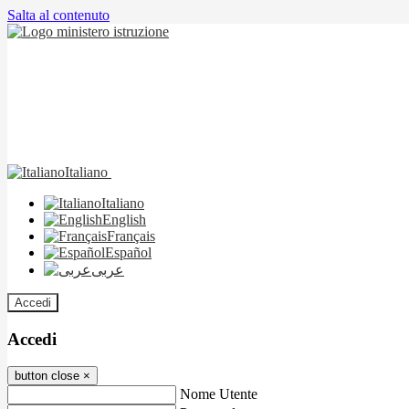
Salta al contenuto
Italiano
Italiano
English
Français
Español
عربى
Accedi
Accedi
button close
×
Nome Utente