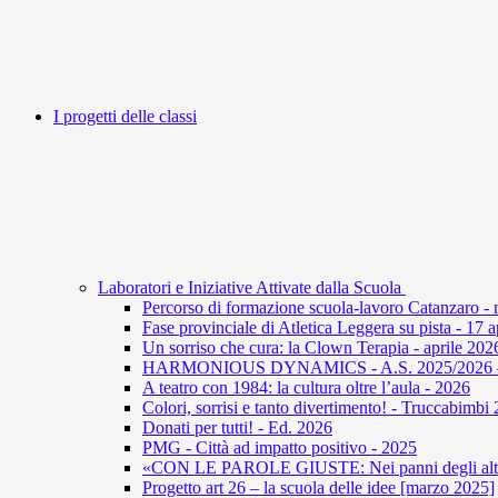
I progetti delle classi
Laboratori e Iniziative Attivate dalla Scuola
Percorso di formazione scuola-lavoro Catanzaro -
Fase provinciale di Atletica Leggera su pista - 17 
Un sorriso che cura: la Clown Terapia - aprile 202
HARMONIOUS DYNAMICS - A.S. 2025/2026 – U
A teatro con 1984: la cultura oltre l’aula - 2026
Colori, sorrisi e tanto divertimento! - Truccabimbi
Donati per tutti! - Ed. 2026
PMG - Città ad impatto positivo - 2025
«CON LE PAROLE GIUSTE: Nei panni degli altri 
Progetto art 26 – la scuola delle idee [marzo 2025]