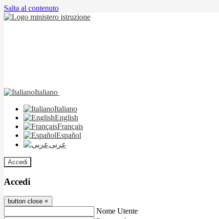
Salta al contenuto
Italiano
Italiano
English
Français
Español
عربى
Accedi
Accedi
button close
×
Nome Utente