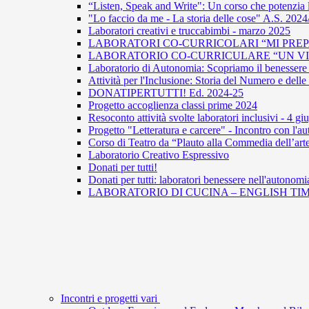
“Listen, Speak and Write": Un corso che potenzia 
"Lo faccio da me - La storia delle cose" A.S. 202
Laboratori creativi e truccabimbi - marzo 2025
LABORATORI CO-CURRICOLARI “MI PREPA
LABORATORIO CO-CURRICULARE “UN VIAG
Laboratorio di Autonomia: Scopriamo il benessere 
Attività per l'Inclusione: Storia del Numero e del
DONATIPERTUTTI! Ed. 2024-25
Progetto accoglienza classi prime 2024
Resoconto attività svolte laboratori inclusivi - 4 g
Progetto "Letteratura e carcere" - Incontro con l
Corso di Teatro da “Plauto alla Commedia dell’arte
Laboratorio Creativo Espressivo
Donati per tutti!
Donati per tutti: laboratori benessere nell'autonomi
LABORATORIO DI CUCINA – ENGLISH TIM
Incontri e progetti vari