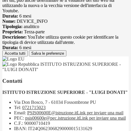
nei siti; può anche determinare se il visitatore del sito web sta
utilizzando la nuova o la vecchia versione dell'interfaccia di
Youtube.
Durata:
6 mesi
Nome:
DEVICE_INFO
Tipologia:
analitico
Proprieta:
Terza-parte
Descrizione:
YouTube utilizza questo cookie per identificare la
tipologia di device utilizzata dall'utente.
Durata:
6 mesi
Accetta tutti
Salva le preferenze
ISTITUTO ISTRUZIONE SUPERIORE -
"LUIGI DONATI"
Contatti
ISTITUTO ISTRUZIONE SUPERIORE - "LUIGI DONATI"
Via Don Bosco, 7 - 61034 Fossombrone PU
Tel:
0721715023
Email:
PSIS00600E@istruzione.it
Link per inviare una mail
PEC:
psis00600e@pec.istruzione.it
Link per inviare una mail
C.F.: 90000710419
IBAN: IT24Q0623068290000015131629