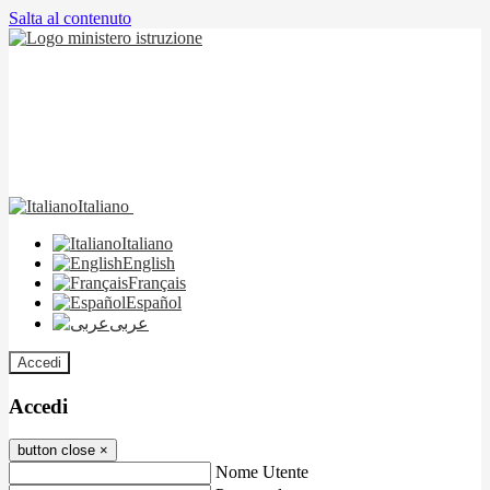
Salta al contenuto
Italiano
Italiano
English
Français
Español
عربى
Accedi
Accedi
button close
×
Nome Utente