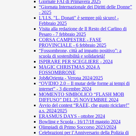
Giornate FAI di Primavera 2025
“Giornata Internazionale dei Diritti delle Donne”
- 2025
L'I.I.S. "L. Donati" è sempre più sicuro! -
Febbraio 2025
Visita alla redazione de Il Resto del Carlino di
Pesaro - 7 febbraio 2025
CORSA CAMPESTRE - FASE
PROVINCIALE - 6 febbraio 2025
“Fossombrone, città ad impatto positivo”: a
scuola di sostenibilità e solidarietà!
ISPIRARE PER SCEGLIERE - 2024
MAGIC CHRISTMAS 2024 A
FOSSOMBRONE
Job&Orienta - Verona 2024/2025
“OVIDIO 2.0 – Il mutar delle forme ai tempi di
internet” - 3 dicembre 2024
MOMENTO SIMBOLICO “FLASH MOB
DIFFUSO” DEL 25 NOVEMBRE 2024
Avvio del contest “RAEE, che gusto riciclare!”
a.s. 2024/2025
ERASMUS DAYS - ottobre 2024
Bowling e Scuola - 16/17/18 maggio 2024
Olimpiadi di Primo Soccorso 2023/2024
Celebrazioni per l’Anniversario della Polizia di