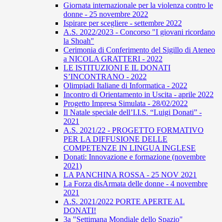
Giornata internazionale per la violenza contro le
donne - 25 novembre 2022
Ispirare per scegliere - settembre 2022
A.S. 2022/2023 - Concorso "I giovani ricordano
la Shoah"
Cerimonia di Conferimento del Sigillo di Ateneo
a NICOLA GRATTERI - 2022
LE ISTITUZIONI E IL DONATI
S’INCONTRANO - 2022
Olimpiadi Italiane di Informatica - 2022
Incontro di Orientamento in Uscita - aprile 2022
Progetto Impresa Simulata - 28/02/2022
Il Natale speciale dell’I.I.S. “Luigi Donati” -
2021
A.S. 2021/22 - PROGETTO FORMATIVO
PER LA DIFFUSIONE DELLE
COMPETENZE IN LINGUA INGLESE
Donati: Innovazione e formazione (novembre
2021)
LA PANCHINA ROSSA - 25 NOV 2021
La Forza disArmata delle donne - 4 novembre
2021
A.S. 2021/2022 PORTE APERTE AL
DONATI!
3a "Settimana Mondiale dello Spazio"