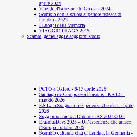
aprile 2024
Viaggio d'istruzione in Grecia - 2024
Scambio con la scuola superiore tedesca di
Landau - 2023
I Luoghi della Memoria
VIAGGIO PRAGA 2015
Scambi, gemellaggi e soggiorni studio
PCTO a Oxford - 8/17 aprile 2026
Santiago de Compostela Erasmus+ KA121 -
maggio 2026
F.S.L. in Spagna: un’esperienza che resta - aprile
2026
Soggiorno studio a Dublino - AS 2024/2025
ErasmusDays 2025 – Un’esperienza che unisce
l’Europa - ottobre 2025
Scambio culturale città di Landau, in Germania -