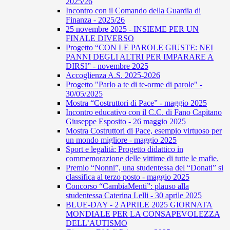
2025/26
Incontro con il Comando della Guardia di
Finanza - 2025/26
25 novembre 2025 - INSIEME PER UN
FINALE DIVERSO
Progetto “CON LE PAROLE GIUSTE: NEI
PANNI DEGLI ALTRI PER IMPARARE A
DIRSI” - novembre 2025
Accoglienza A.S. 2025-2026
Progetto "Parlo a te di te-orme di parole" -
30/05/2025
Mostra “Costruttori di Pace” - maggio 2025
Incontro educativo con il C.C. di Fano Capitano
Giuseppe Esposito - 26 maggio 2025
Mostra Costruttori di Pace, esempio virtuoso per
un mondo migliore - maggio 2025
Sport e legalità: Progetto didattico in
commemorazione delle vittime di tutte le mafie.
Premio “Nonni”, una studentessa del “Donati” si
classifica al terzo posto - maggio 2025
Concorso “CambiaMenti”: plauso alla
studentessa Caterina Lelli - 30 aprile 2025
BLUE-DAY - 2 APRILE 2025 GIORNATA
MONDIALE PER LA CONSAPEVOLEZZA
DELL’AUTISMO