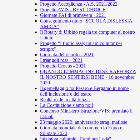
Progetto Accoglienza - A.S. 2021/2022
Progetto AVIS - BEST CHOICE
Giornate FAI di primavera - 2021
Conseguimento titolo “SCUOLA DISLESSIA
AMICA"
Il Rotary di Urbino regala tre computer al nostro
Istituto
Progetto “I fuoriclasse; un amico tutor per
sempre”
Giornata del ricordo - 2021
I triangoli rosa - 2021
Progetto Crocus - 2021
QUANDO L’IMMAGINE DI SÉ RAFFORZA
IL NOSTRO SENTIRSI BENE - 16 novembre
2020
Il gemellaggio tra Pesaro e Bergamo in nome
dell’inclusione e del teatro
Realtà reale, realtà fittizia
La Costituzione siamo noi!
Concorso Ministero Istruzione/VIS: premiato il
Donati
23 maggio 2020: anniversario stragi mafiose
Giornata mondiale del commercio Equo e
Solidale 2020
Iniziativa culturale "Canti per Leda"