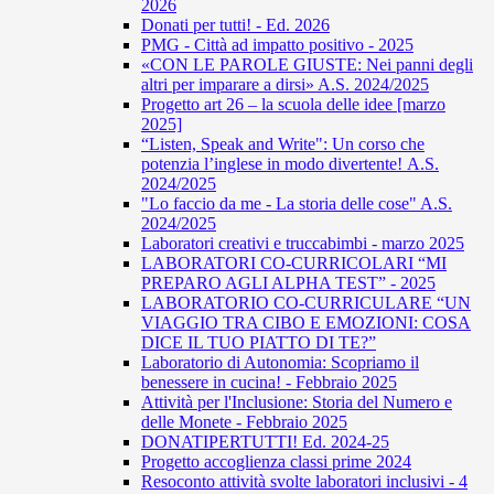
2026
Donati per tutti! - Ed. 2026
PMG - Città ad impatto positivo - 2025
«CON LE PAROLE GIUSTE: Nei panni degli
altri per imparare a dirsi» A.S. 2024/2025
Progetto art 26 – la scuola delle idee [marzo
2025]
“Listen, Speak and Write": Un corso che
potenzia l’inglese in modo divertente! A.S.
2024/2025
"Lo faccio da me - La storia delle cose" A.S.
2024/2025
Laboratori creativi e truccabimbi - marzo 2025
LABORATORI CO-CURRICOLARI “MI
PREPARO AGLI ALPHA TEST” - 2025
LABORATORIO CO-CURRICULARE “UN
VIAGGIO TRA CIBO E EMOZIONI: COSA
DICE IL TUO PIATTO DI TE?”
Laboratorio di Autonomia: Scopriamo il
benessere in cucina! - Febbraio 2025
Attività per l'Inclusione: Storia del Numero e
delle Monete - Febbraio 2025
DONATIPERTUTTI! Ed. 2024-25
Progetto accoglienza classi prime 2024
Resoconto attività svolte laboratori inclusivi - 4