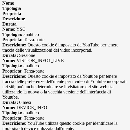
Nome
Tipologia
Proprieta
Descrizione
Durata
Nome:
YSC
Tipologia:
analitico
Proprieta:
Terza-parte
Descrizione:
Questo cookie è impostato da YouTube per tenere
traccia delle visualizzazioni dei video incorporati.
Durata:
Sessione
Nome:
VISITOR_INFO1_LIVE
Tipologia:
analitico
Proprieta:
Terza-parte
Descrizione:
Questo cookie è impostato da Youtube per tenere
traccia delle preferenze dell'utente per i video di Youtube incorporati
nei siti; può anche determinare se il visitatore del sito web sta
utilizzando la nuova o la vecchia versione dell'interfaccia di
Youtube.
Durata:
6 mesi
Nome:
DEVICE_INFO
Tipologia:
analitico
Proprieta:
Terza-parte
Descrizione:
YouTube utilizza questo cookie per identificare la
tipologia di device utilizzata dall'utente.