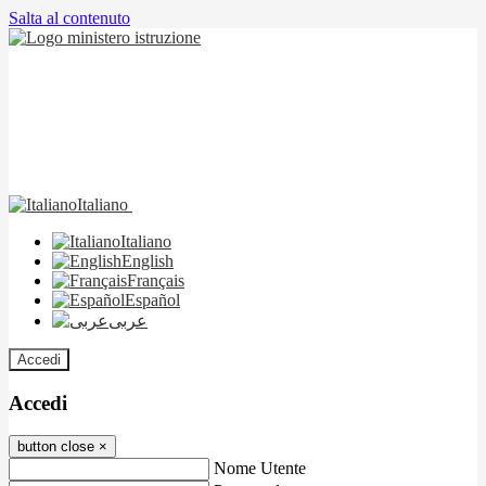
Salta al contenuto
Italiano
Italiano
English
Français
Español
عربى
Accedi
Accedi
button close
×
Nome Utente