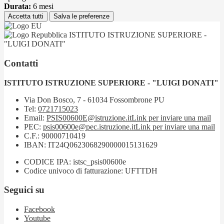
Durata:
6 mesi
Accetta tutti
Salva le preferenze
ISTITUTO ISTRUZIONE SUPERIORE -
"LUIGI DONATI"
Contatti
ISTITUTO ISTRUZIONE SUPERIORE - "LUIGI DONATI"
Via Don Bosco, 7 - 61034 Fossombrone PU
Tel:
0721715023
Email:
PSIS00600E@istruzione.it
Link per inviare una mail
PEC:
psis00600e@pec.istruzione.it
Link per inviare una mail
C.F.: 90000710419
IBAN: IT24Q0623068290000015131629
CODICE IPA: istsc_psis00600e
Codice univoco di fatturazione: UFTTDH
Seguici su
Facebook
Youtube