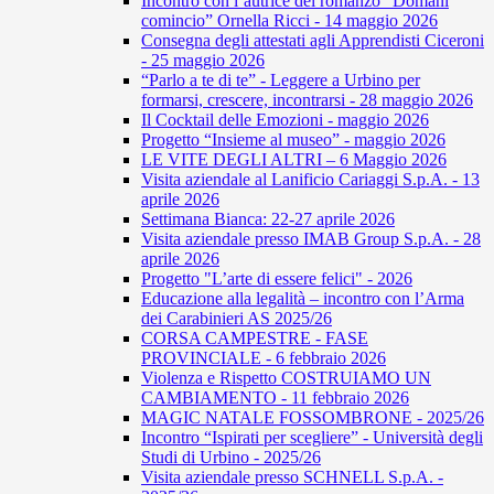
Incontro con l’autrice del romanzo “Domani
comincio” Ornella Ricci - 14 maggio 2026
Consegna degli attestati agli Apprendisti Ciceroni
- 25 maggio 2026
“Parlo a te di te” - Leggere a Urbino per
formarsi, crescere, incontrarsi - 28 maggio 2026
Il Cocktail delle Emozioni - maggio 2026
Progetto “Insieme al museo” - maggio 2026
LE VITE DEGLI ALTRI – 6 Maggio 2026
Visita aziendale al Lanificio Cariaggi S.p.A. - 13
aprile 2026
Settimana Bianca: 22-27 aprile 2026
Visita aziendale presso IMAB Group S.p.A. - 28
aprile 2026
Progetto "L’arte di essere felici" - 2026
Educazione alla legalità – incontro con l’Arma
dei Carabinieri AS 2025/26
CORSA CAMPESTRE - FASE
PROVINCIALE - 6 febbraio 2026
Violenza e Rispetto COSTRUIAMO UN
CAMBIAMENTO - 11 febbraio 2026
MAGIC NATALE FOSSOMBRONE - 2025/26
Incontro “Ispirati per scegliere” - Università degli
Studi di Urbino - 2025/26
Visita aziendale presso SCHNELL S.p.A. -