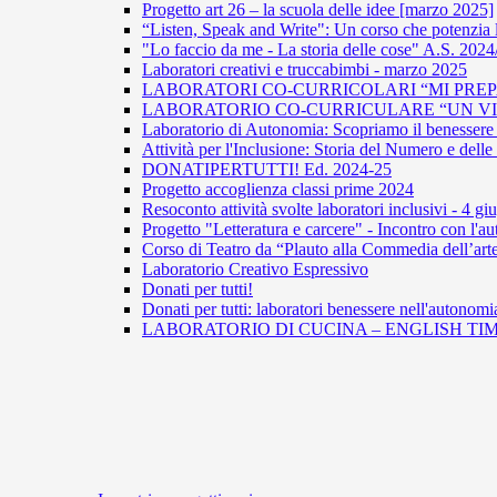
Progetto art 26 – la scuola delle idee [marzo 2025]
“Listen, Speak and Write": Un corso che potenzia 
"Lo faccio da me - La storia delle cose" A.S. 202
Laboratori creativi e truccabimbi - marzo 2025
LABORATORI CO-CURRICOLARI “MI PREPA
LABORATORIO CO-CURRICULARE “UN VIAG
Laboratorio di Autonomia: Scopriamo il benessere 
Attività per l'Inclusione: Storia del Numero e del
DONATIPERTUTTI! Ed. 2024-25
Progetto accoglienza classi prime 2024
Resoconto attività svolte laboratori inclusivi - 4 g
Progetto "Letteratura e carcere" - Incontro con l
Corso di Teatro da “Plauto alla Commedia dell’arte
Laboratorio Creativo Espressivo
Donati per tutti!
Donati per tutti: laboratori benessere nell'autonomi
LABORATORIO DI CUCINA – ENGLISH TIM