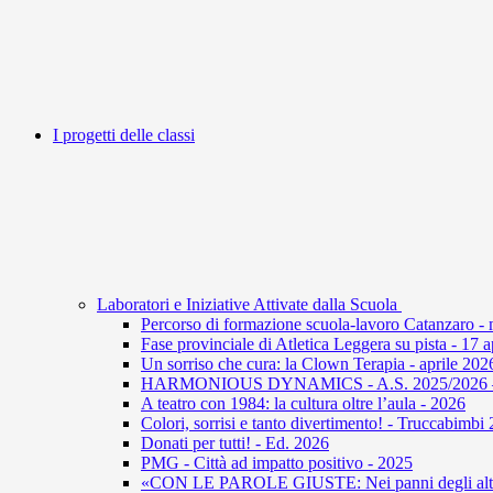
I progetti delle classi
Laboratori e Iniziative Attivate dalla Scuola
Percorso di formazione scuola-lavoro Catanzaro -
Fase provinciale di Atletica Leggera su pista - 17 
Un sorriso che cura: la Clown Terapia - aprile 202
HARMONIOUS DYNAMICS - A.S. 2025/2026 – U
A teatro con 1984: la cultura oltre l’aula - 2026
Colori, sorrisi e tanto divertimento! - Truccabimbi
Donati per tutti! - Ed. 2026
PMG - Città ad impatto positivo - 2025
«CON LE PAROLE GIUSTE: Nei panni degli altri 