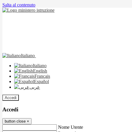
Salta al contenuto
Italiano
Italiano
English
Français
Español
عربى
Accedi
Accedi
button close
×
Nome Utente