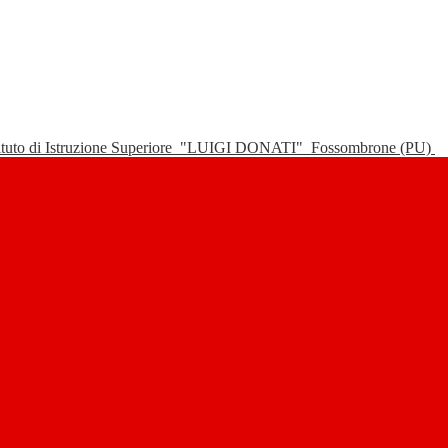
tituto di Istruzione Superiore
"LUIGI DONATI"
Fossombrone (PU)