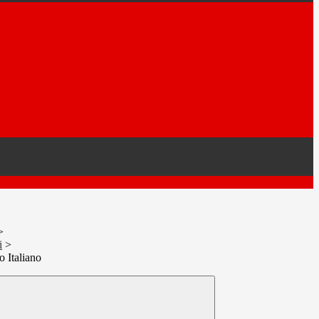
>
i
>
o Italiano