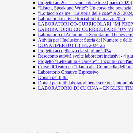
Progetto art 26 – la scuola delle idee [marzo 2025]
“Listen, Speak and Write": Un corso che potenzia 
"Lo faccio da me - La storia delle cose" A.S. 202
Laboratori creativi e truccabimbi - marzo 2025
LABORATORI CO-CURRICOLARI “MI PREPA
LABORATORIO CO-CURRICULARE “UN VIAG
Laboratorio di Autonomia: Scopriamo il benessere 
Attività per l'Inclusione: Storia del Numero e del
DONATIPERTUTTI! Ed. 2024-25
Progetto accoglienza classi prime 2024
Resoconto attività svolte laboratori inclusivi - 4 g
Progetto "Letteratura e carcere" - Incontro con l
Corso di Teatro da “Plauto alla Commedia dell’arte
Laboratorio Creativo Espressivo
Donati per tutti!
Donati per tutti: laboratori benessere nell'autonomi
LABORATORIO DI CUCINA – ENGLISH TIM