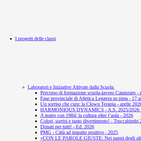
I progetti delle classi
Laboratori e Iniziative Attivate dalla Scuola
Percorso di formazione scuola-lavoro Catanzaro -
Fase provinciale di Atletica Leggera su pista - 17 
Un sorriso che cura: la Clown Terapia - aprile 202
HARMONIOUS DYNAMICS - A.S. 2025/2026 – U
A teatro con 1984: la cultura oltre l’aula - 2026
Colori, sorrisi e tanto divertimento! - Truccabimbi
Donati per tutti! - Ed. 2026
PMG - Città ad impatto positivo - 2025
«CON LE PAROLE GIUSTE: Nei panni degli altri 