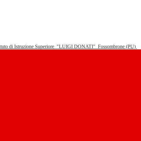
tituto di Istruzione Superiore
"LUIGI DONATI"
Fossombrone (PU)