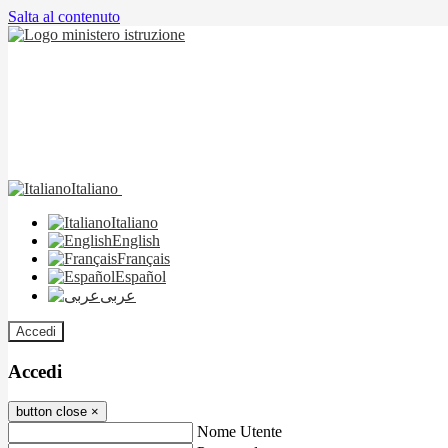
Salta al contenuto
Italiano
Italiano
English
Français
Español
عربى
Accedi
Accedi
button close
×
Nome Utente