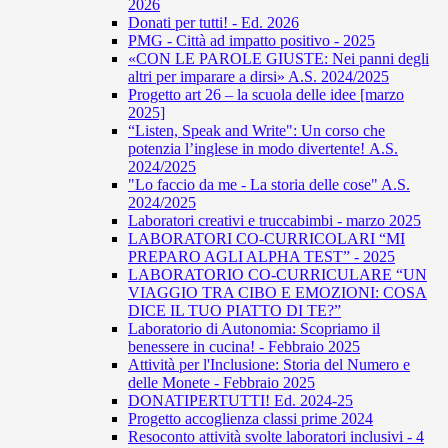
2026
Donati per tutti! - Ed. 2026
PMG - Città ad impatto positivo - 2025
«CON LE PAROLE GIUSTE: Nei panni degli
altri per imparare a dirsi» A.S. 2024/2025
Progetto art 26 – la scuola delle idee [marzo
2025]
“Listen, Speak and Write": Un corso che
potenzia l’inglese in modo divertente! A.S.
2024/2025
"Lo faccio da me - La storia delle cose" A.S.
2024/2025
Laboratori creativi e truccabimbi - marzo 2025
LABORATORI CO-CURRICOLARI “MI
PREPARO AGLI ALPHA TEST” - 2025
LABORATORIO CO-CURRICULARE “UN
VIAGGIO TRA CIBO E EMOZIONI: COSA
DICE IL TUO PIATTO DI TE?”
Laboratorio di Autonomia: Scopriamo il
benessere in cucina! - Febbraio 2025
Attività per l'Inclusione: Storia del Numero e
delle Monete - Febbraio 2025
DONATIPERTUTTI! Ed. 2024-25
Progetto accoglienza classi prime 2024
Resoconto attività svolte laboratori inclusivi - 4