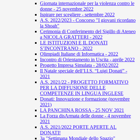
Giornata internazionale per la violenza contro le
donne - 25 novembre 2022
Ispirare per scegliere - settembre 2022
A.S. 2022/2023 - Concorso "I giovani ricordano
la Shoah"
Cerimonia di Conferimento del Sigillo di Ateneo
a NICOLA GRATTERI - 2022
LE ISTITUZIONI E IL DONATI
S’INCONTRANO - 2022
Olimpiadi Italiane di Informatica - 2022
Incontro di Orientamento in Uscita - aprile 2022
Progetto Impresa Simulata - 28/02/2022
Il Natale speciale dell’I.I.S. “Luigi Donati” -
2021
A.S. 2021/22 - PROGETTO FORMATIVO
PER LA DIFFUSIONE DELLE
COMPETENZE IN LINGUA INGLESE
Donati: Innovazione e formazione (novembre
2021)
LA PANCHINA ROSSA - 25 NOV 2021
La Forza disArmata delle donne - 4 novembre
2021
A.S. 2021/2022 PORTE APERTE AL
DONATI!
3a "Settimana Mondiale dello Spazio"