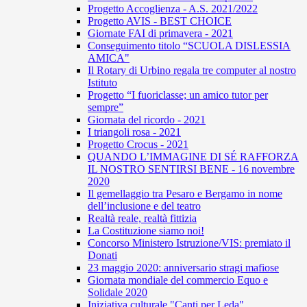
Progetto Accoglienza - A.S. 2021/2022
Progetto AVIS - BEST CHOICE
Giornate FAI di primavera - 2021
Conseguimento titolo “SCUOLA DISLESSIA
AMICA"
Il Rotary di Urbino regala tre computer al nostro
Istituto
Progetto “I fuoriclasse; un amico tutor per
sempre”
Giornata del ricordo - 2021
I triangoli rosa - 2021
Progetto Crocus - 2021
QUANDO L’IMMAGINE DI SÉ RAFFORZA
IL NOSTRO SENTIRSI BENE - 16 novembre
2020
Il gemellaggio tra Pesaro e Bergamo in nome
dell’inclusione e del teatro
Realtà reale, realtà fittizia
La Costituzione siamo noi!
Concorso Ministero Istruzione/VIS: premiato il
Donati
23 maggio 2020: anniversario stragi mafiose
Giornata mondiale del commercio Equo e
Solidale 2020
Iniziativa culturale "Canti per Leda"