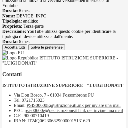
utilizzando la nuova o la vecchia versione dell'interfaccia di
Youtube.
Durata:
6 mesi
Nome:
DEVICE_INFO
Tipologia:
analitico
Proprieta:
Terza-parte
Descrizione:
YouTube utilizza questo cookie per identificare la
tipologia di device utilizzata dall'utente.
Durata:
6 mesi
Accetta tutti
Salva le preferenze
ISTITUTO ISTRUZIONE SUPERIORE -
"LUIGI DONATI"
Contatti
ISTITUTO ISTRUZIONE SUPERIORE - "LUIGI DONATI"
Via Don Bosco, 7 - 61034 Fossombrone PU
Tel:
0721715023
Email:
PSIS00600E@istruzione.it
Link per inviare una mail
PEC:
psis00600e@pec.istruzione.it
Link per inviare una mail
C.F.: 90000710419
IBAN: IT24Q0623068290000015131629