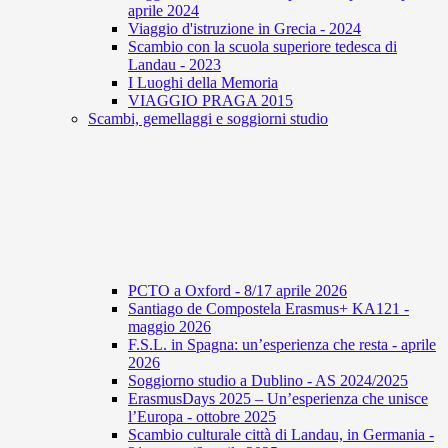
aprile 2024
Viaggio d'istruzione in Grecia - 2024
Scambio con la scuola superiore tedesca di
Landau - 2023
I Luoghi della Memoria
VIAGGIO PRAGA 2015
Scambi, gemellaggi e soggiorni studio
PCTO a Oxford - 8/17 aprile 2026
Santiago de Compostela Erasmus+ KA121 -
maggio 2026
F.S.L. in Spagna: un’esperienza che resta - aprile
2026
Soggiorno studio a Dublino - AS 2024/2025
ErasmusDays 2025 – Un’esperienza che unisce
l’Europa - ottobre 2025
Scambio culturale città di Landau, in Germania -