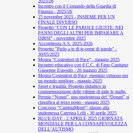
2025/26
Incontro con il Comando della Guardia di
Finanza - 2025/26
25 novembre 2025 - INSIEME PER UN
FINALE DIVERSO
Progetto “CON LE PAROLE GIUSTE: NEI
PANNI DEGLI ALTRI PER IMPARARE A
DIRSI” - novembre 2025
Accoglienza A.S. 2025-2026
Progetto "Parlo a te di te-orme di parole" -
30/05/2025
Mostra “Costruttori di Pace” - maggio 2025
Incontro educativo con il C.C. di Fano Capitano
Giuseppe Esposito - 26 maggio 2025
Mostra Costruttori di Pace, esempio virtuoso per
un mondo migliore - maggio 2025
Sport e legalità: Progetto didattico in
commemorazione delle vittime di tutte le mafie.
Premio “Nonni”, una studentessa del “Donati” si
classifica al terzo posto - maggio 2025
Concorso “CambiaMenti”: plauso alla
studentessa Caterina Lelli - 30 aprile 2025
BLUE-DAY - 2 APRILE 2025 GIORNATA
MONDIALE PER LA CONSAPEVOLEZZA
DELL’AUTISMO