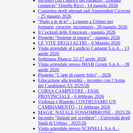
Incontro con l’autrice del romanzo “Domani
comincio” Ornella Ricci - 14 maggio 2026
Consegna degli attestati agli Apprendisti Ciceroni
- 25 maggio 2026
“Parlo a te di te” - Leggere a Urbino per
formarsi, crescere, incontrarsi - 28 maggio 2026
Il Cocktail delle Emozioni - maggio 2026
Progetto “Insieme al museo” - maggio 2026
LE VITE DEGLI ALTRI – 6 Maggio 2026
Visita aziendale al Lanificio Cariaggi S.p.A. - 13
aprile 2026
Settimana Bianca: 22-27 aprile 2026
Visita aziendale presso IMAB Group S.p.A. - 28
aprile 2026
Progetto "L’arte di essere felici" - 2026
Educazione alla legalità – incontro con l’Arma
dei Carabinieri AS 2025/26
CORSA CAMPESTRE - FASE
PROVINCIALE - 6 febbraio 2026
Violenza e Rispetto COSTRUIAMO UN
CAMBIAMENTO - 11 febbraio 2026
MAGIC NATALE FOSSOMBRONE - 2025/26
Incontro “Ispirati per scegliere” - Università degli
Studi di Urbino - 2025/26
Visita aziendale presso SCHNELL S.p.A. -