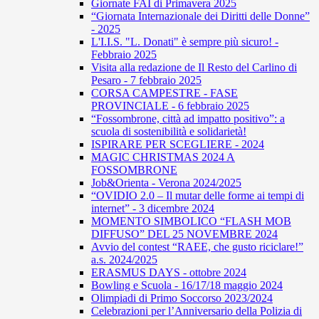
Giornate FAI di Primavera 2025
“Giornata Internazionale dei Diritti delle Donne”
- 2025
L'I.I.S. "L. Donati" è sempre più sicuro! -
Febbraio 2025
Visita alla redazione de Il Resto del Carlino di
Pesaro - 7 febbraio 2025
CORSA CAMPESTRE - FASE
PROVINCIALE - 6 febbraio 2025
“Fossombrone, città ad impatto positivo”: a
scuola di sostenibilità e solidarietà!
ISPIRARE PER SCEGLIERE - 2024
MAGIC CHRISTMAS 2024 A
FOSSOMBRONE
Job&Orienta - Verona 2024/2025
“OVIDIO 2.0 – Il mutar delle forme ai tempi di
internet” - 3 dicembre 2024
MOMENTO SIMBOLICO “FLASH MOB
DIFFUSO” DEL 25 NOVEMBRE 2024
Avvio del contest “RAEE, che gusto riciclare!”
a.s. 2024/2025
ERASMUS DAYS - ottobre 2024
Bowling e Scuola - 16/17/18 maggio 2024
Olimpiadi di Primo Soccorso 2023/2024
Celebrazioni per l’Anniversario della Polizia di