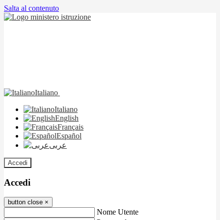
Salta al contenuto
Italiano
Italiano
English
Français
Español
عربى
Accedi
Accedi
button close
×
Nome Utente