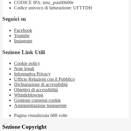
CODICE IPA: istsc_psis00600e
Codice univoco di fatturazione: UFTTDH
Seguici su
Facebook
Youtube
Instagram
Sezione Link Utili
Cookie policy
Note legali
Informativa Privacy
Ufficio Relazioni con il Pubblico
Dichiarazione di accessibilità
Obiettivi di accessibilità
Whistleblowing
Gestione consensi cookie
Amministrazione trasparente
Pagina visualizzata
688
volte
Sezione Copyright