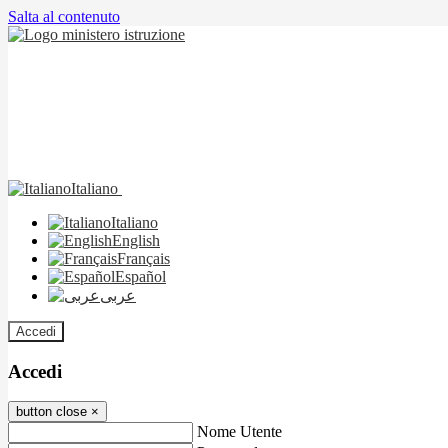
Salta al contenuto
Italiano
Italiano
English
Français
Español
عربى
Accedi
Accedi
button close
×
Nome Utente