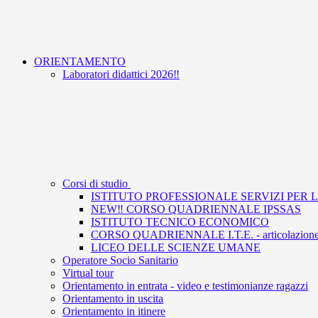
ORIENTAMENTO
Laboratori didattici 2026‼️
Corsi di studio
ISTITUTO PROFESSIONALE SERVIZI PER L
NEW‼️ CORSO QUADRIENNALE IPSSAS
ISTITUTO TECNICO ECONOMICO
CORSO QUADRIENNALE I.T.E. - articolazione 
LICEO DELLE SCIENZE UMANE
Operatore Socio Sanitario
Virtual tour
Orientamento in entrata - video e testimonianze ragazzi
Orientamento in uscita
Orientamento in itinere