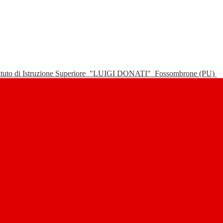
tituto di Istruzione Superiore
"LUIGI DONATI"
Fossombrone (PU)