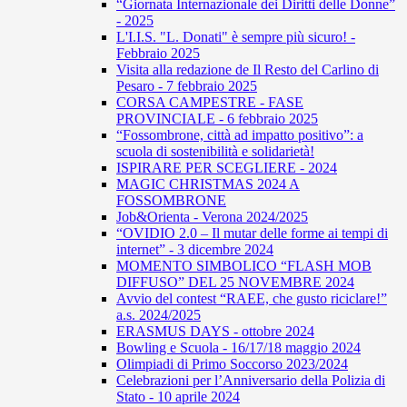
“Giornata Internazionale dei Diritti delle Donne”
- 2025
L'I.I.S. "L. Donati" è sempre più sicuro! -
Febbraio 2025
Visita alla redazione de Il Resto del Carlino di
Pesaro - 7 febbraio 2025
CORSA CAMPESTRE - FASE
PROVINCIALE - 6 febbraio 2025
“Fossombrone, città ad impatto positivo”: a
scuola di sostenibilità e solidarietà!
ISPIRARE PER SCEGLIERE - 2024
MAGIC CHRISTMAS 2024 A
FOSSOMBRONE
Job&Orienta - Verona 2024/2025
“OVIDIO 2.0 – Il mutar delle forme ai tempi di
internet” - 3 dicembre 2024
MOMENTO SIMBOLICO “FLASH MOB
DIFFUSO” DEL 25 NOVEMBRE 2024
Avvio del contest “RAEE, che gusto riciclare!”
a.s. 2024/2025
ERASMUS DAYS - ottobre 2024
Bowling e Scuola - 16/17/18 maggio 2024
Olimpiadi di Primo Soccorso 2023/2024
Celebrazioni per l’Anniversario della Polizia di
Stato - 10 aprile 2024