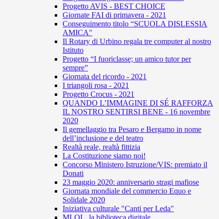
Progetto AVIS - BEST CHOICE
Giornate FAI di primavera - 2021
Conseguimento titolo “SCUOLA DISLESSIA
AMICA"
Il Rotary di Urbino regala tre computer al nostro
Istituto
Progetto “I fuoriclasse; un amico tutor per
sempre”
Giornata del ricordo - 2021
I triangoli rosa - 2021
Progetto Crocus - 2021
QUANDO L’IMMAGINE DI SÉ RAFFORZA
IL NOSTRO SENTIRSI BENE - 16 novembre
2020
Il gemellaggio tra Pesaro e Bergamo in nome
dell’inclusione e del teatro
Realtà reale, realtà fittizia
La Costituzione siamo noi!
Concorso Ministero Istruzione/VIS: premiato il
Donati
23 maggio 2020: anniversario stragi mafiose
Giornata mondiale del commercio Equo e
Solidale 2020
Iniziativa culturale "Canti per Leda"
MLOL, la biblioteca digitale