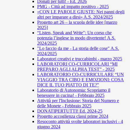
Donati per tutti! - Ed. 2026
PMG - Città ad impatto positivo - 2025
«CON LE PAROLE GIUSTE: Nei panni degli
altri per imparare a dirsi» A.S. 2024/2025
Progetto art 26 – la scuola delle idee [marzo
2025]
“Listen, Speak and Write": Un corso che
potenzia l’inglese in modo divertente! A.S.
2024/2025
"Lo faccio da me - La storia delle cose" A.S.
2024/2025
Laboratori creativi e truccabimbi - marzo 2025
LABORATORI CO-CURRICOLARI “MI
PREPARO AGLI ALPHA TEST” - 2025
LABORATORIO CO-CURRICULARE “UN
VIAGGIO TRA CIBO E EMOZIONI: COSA
DICE IL TUO PIATTO DI TE?”
Laboratorio di Autonomia: Scopriamo il
benessere in cucina! - Febbraio 2025
Attività per l'Inclusione: Storia del Numero e
delle Monete - Febbraio 2025
DONATIPERTUTTI! Ed. 2024-25
Progetto accoglienza classi prime 2024
Resoconto attività svolte laboratori inclusivi - 4
giugno 2024