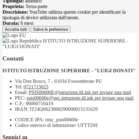
Tipologia:
analitico
Proprieta:
Terza-parte
Descrizione:
YouTube utilizza questo cookie per identificare la
tipologia di device utilizzata dall'utente.
Durata:
6 mesi
Accetta tutti
Salva le preferenze
ISTITUTO ISTRUZIONE SUPERIORE -
"LUIGI DONATI"
Contatti
ISTITUTO ISTRUZIONE SUPERIORE - "LUIGI DONATI"
Via Don Bosco, 7 - 61034 Fossombrone PU
Tel:
0721715023
Email:
PSIS00600E@istruzione.it
Link per inviare una mail
PEC:
psis00600e@pec.istruzione.it
Link per inviare una mail
C.F.: 90000710419
IBAN: IT24Q0623068290000015131629
CODICE IPA: istsc_psis00600e
Codice univoco di fatturazione: UFTTDH
Seguici su