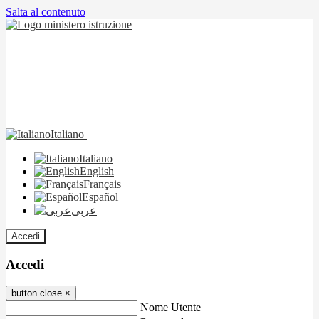
Salta al contenuto
Italiano
Italiano
English
Français
Español
عربى
Accedi
Accedi
button close
×
Nome Utente