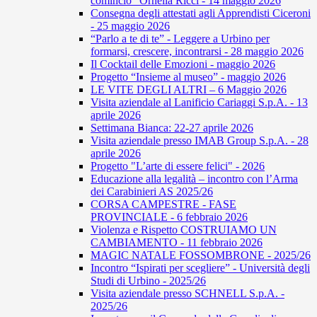
comincio” Ornella Ricci - 14 maggio 2026
Consegna degli attestati agli Apprendisti Ciceroni
- 25 maggio 2026
“Parlo a te di te” - Leggere a Urbino per
formarsi, crescere, incontrarsi - 28 maggio 2026
Il Cocktail delle Emozioni - maggio 2026
Progetto “Insieme al museo” - maggio 2026
LE VITE DEGLI ALTRI – 6 Maggio 2026
Visita aziendale al Lanificio Cariaggi S.p.A. - 13
aprile 2026
Settimana Bianca: 22-27 aprile 2026
Visita aziendale presso IMAB Group S.p.A. - 28
aprile 2026
Progetto "L’arte di essere felici" - 2026
Educazione alla legalità – incontro con l’Arma
dei Carabinieri AS 2025/26
CORSA CAMPESTRE - FASE
PROVINCIALE - 6 febbraio 2026
Violenza e Rispetto COSTRUIAMO UN
CAMBIAMENTO - 11 febbraio 2026
MAGIC NATALE FOSSOMBRONE - 2025/26
Incontro “Ispirati per scegliere” - Università degli
Studi di Urbino - 2025/26
Visita aziendale presso SCHNELL S.p.A. -
2025/26