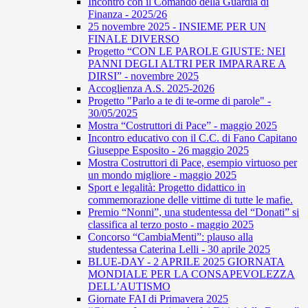
Incontro con il Comando della Guardia di
Finanza - 2025/26
25 novembre 2025 - INSIEME PER UN
FINALE DIVERSO
Progetto “CON LE PAROLE GIUSTE: NEI
PANNI DEGLI ALTRI PER IMPARARE A
DIRSI” - novembre 2025
Accoglienza A.S. 2025-2026
Progetto "Parlo a te di te-orme di parole" -
30/05/2025
Mostra “Costruttori di Pace” - maggio 2025
Incontro educativo con il C.C. di Fano Capitano
Giuseppe Esposito - 26 maggio 2025
Mostra Costruttori di Pace, esempio virtuoso per
un mondo migliore - maggio 2025
Sport e legalità: Progetto didattico in
commemorazione delle vittime di tutte le mafie.
Premio “Nonni”, una studentessa del “Donati” si
classifica al terzo posto - maggio 2025
Concorso “CambiaMenti”: plauso alla
studentessa Caterina Lelli - 30 aprile 2025
BLUE-DAY - 2 APRILE 2025 GIORNATA
MONDIALE PER LA CONSAPEVOLEZZA
DELL’AUTISMO
Giornate FAI di Primavera 2025