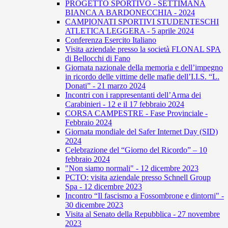
PROGETTO SPORTIVO - SETTIMANA
BIANCA A BARDONECCHIA - 2024
CAMPIONATI SPORTIVI STUDENTESCHI
ATLETICA LEGGERA - 5 aprile 2024
Conferenza Esercito Italiano
Visita aziendale presso la società FLONAL SPA
di Bellocchi di Fano
Giornata nazionale della memoria e dell’impegno
in ricordo delle vittime delle mafie dell’I.I.S. “L.
Donati” - 21 marzo 2024
Incontri con i rappresentanti dell’Arma dei
Carabinieri - 12 e il 17 febbraio 2024
CORSA CAMPESTRE - Fase Provinciale -
Febbraio 2024
Giornata mondiale del Safer Internet Day (SID)
2024
Celebrazione del “Giorno del Ricordo” – 10
febbraio 2024
"Non siamo normali" - 12 dicembre 2023
PCTO: visita aziendale presso Schnell Group
Spa - 12 dicembre 2023
Incontro “Il fascismo a Fossombrone e dintorni" -
30 dicembre 2023
Visita al Senato della Repubblica - 27 novembre
2023