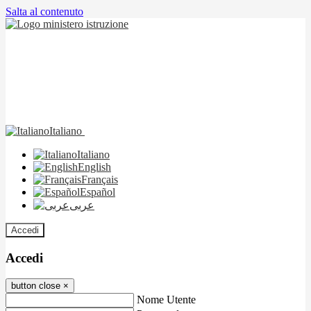
Salta al contenuto
Italiano
Italiano
English
Français
Español
عربى
Accedi
Accedi
button close
×
Nome Utente