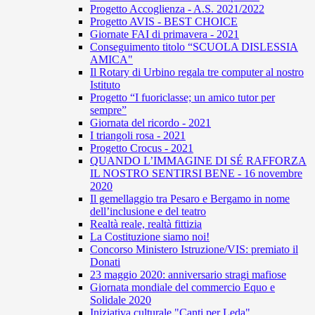
Progetto Accoglienza - A.S. 2021/2022
Progetto AVIS - BEST CHOICE
Giornate FAI di primavera - 2021
Conseguimento titolo “SCUOLA DISLESSIA
AMICA"
Il Rotary di Urbino regala tre computer al nostro
Istituto
Progetto “I fuoriclasse; un amico tutor per
sempre”
Giornata del ricordo - 2021
I triangoli rosa - 2021
Progetto Crocus - 2021
QUANDO L’IMMAGINE DI SÉ RAFFORZA
IL NOSTRO SENTIRSI BENE - 16 novembre
2020
Il gemellaggio tra Pesaro e Bergamo in nome
dell’inclusione e del teatro
Realtà reale, realtà fittizia
La Costituzione siamo noi!
Concorso Ministero Istruzione/VIS: premiato il
Donati
23 maggio 2020: anniversario stragi mafiose
Giornata mondiale del commercio Equo e
Solidale 2020
Iniziativa culturale "Canti per Leda"