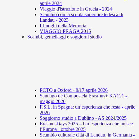
aprile 2024
Viaggio d'istruzione in Grecia - 2024
Scambio con la scuola superiore tedesca di
Landau - 2023
I Luoghi della Memoria
VIAGGIO PRAGA 2015
Scambi, gemellaggi e soggiorni studio
PCTO a Oxford - 8/17 aprile 2026
Santiago de Compostela Erasmus+ KA121 -
maggio 2026
F.S.L. in Spagna: un’esperienza che resta - aprile
2026
Soggiorno studio a Dublino - AS 2024/2025
ErasmusDays 2025 – Un’esperienza che unisce
l’Europa - ottobre 2025
Scambio culturale città di Landau, in Germania -