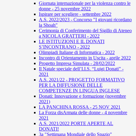
Giornata internazionale per la violenza contro le
donne - 25 novembre 2022
Ispirare per scegliere - settembre 2022
A.S. 2022/2023 - Concorso "I giovani ricordano
la Shoah"
Cerimonia di Conferimento del Sigillo di Ateneo
a NICOLA GRATTERI - 2022
LE ISTITUZIONI E IL DONATI
S’INCONTRANO - 2022
Olimpiadi Italiane di Informatica - 2022
Incontro di Orientamento in Uscita - aprile 2022
Progetto Impresa Simulata - 28/02/2022
Il Natale speciale dell’I.I.S. “Luigi Donati” -
2021
A.S. 2021/22 - PROGETTO FORMATIVO
PER LA DIFFUSIONE DELLE
COMPETENZE IN LINGUA INGLESE
Donati: Innovazione e formazione (novembre
2021)
LA PANCHINA ROSSA - 25 NOV 2021
La Forza disArmata delle donne - 4 novembre
2021
A.S. 2021/2022 PORTE APERTE AL
DONATI!
3a "Settimana Mondiale dello Spazio"