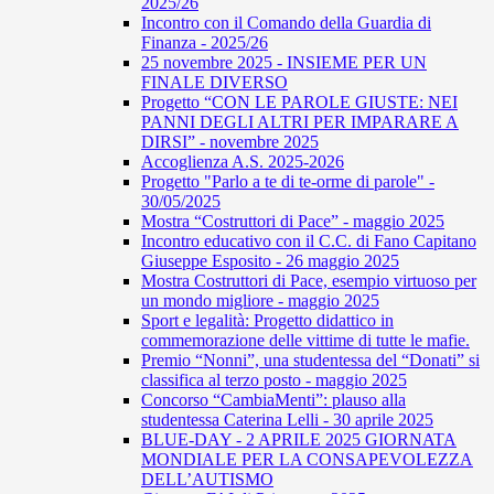
2025/26
Incontro con il Comando della Guardia di
Finanza - 2025/26
25 novembre 2025 - INSIEME PER UN
FINALE DIVERSO
Progetto “CON LE PAROLE GIUSTE: NEI
PANNI DEGLI ALTRI PER IMPARARE A
DIRSI” - novembre 2025
Accoglienza A.S. 2025-2026
Progetto "Parlo a te di te-orme di parole" -
30/05/2025
Mostra “Costruttori di Pace” - maggio 2025
Incontro educativo con il C.C. di Fano Capitano
Giuseppe Esposito - 26 maggio 2025
Mostra Costruttori di Pace, esempio virtuoso per
un mondo migliore - maggio 2025
Sport e legalità: Progetto didattico in
commemorazione delle vittime di tutte le mafie.
Premio “Nonni”, una studentessa del “Donati” si
classifica al terzo posto - maggio 2025
Concorso “CambiaMenti”: plauso alla
studentessa Caterina Lelli - 30 aprile 2025
BLUE-DAY - 2 APRILE 2025 GIORNATA
MONDIALE PER LA CONSAPEVOLEZZA
DELL’AUTISMO