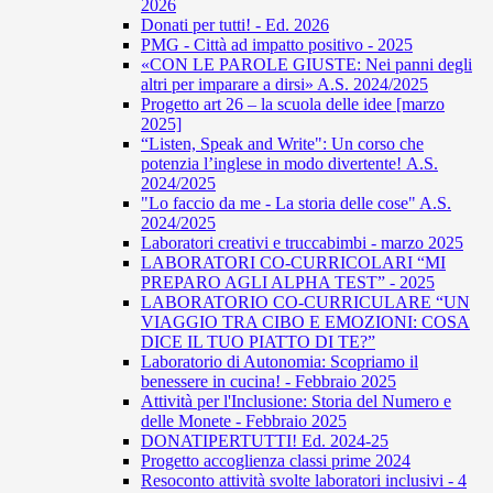
2026
Donati per tutti! - Ed. 2026
PMG - Città ad impatto positivo - 2025
«CON LE PAROLE GIUSTE: Nei panni degli
altri per imparare a dirsi» A.S. 2024/2025
Progetto art 26 – la scuola delle idee [marzo
2025]
“Listen, Speak and Write": Un corso che
potenzia l’inglese in modo divertente! A.S.
2024/2025
"Lo faccio da me - La storia delle cose" A.S.
2024/2025
Laboratori creativi e truccabimbi - marzo 2025
LABORATORI CO-CURRICOLARI “MI
PREPARO AGLI ALPHA TEST” - 2025
LABORATORIO CO-CURRICULARE “UN
VIAGGIO TRA CIBO E EMOZIONI: COSA
DICE IL TUO PIATTO DI TE?”
Laboratorio di Autonomia: Scopriamo il
benessere in cucina! - Febbraio 2025
Attività per l'Inclusione: Storia del Numero e
delle Monete - Febbraio 2025
DONATIPERTUTTI! Ed. 2024-25
Progetto accoglienza classi prime 2024
Resoconto attività svolte laboratori inclusivi - 4