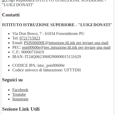
ISTITUTO ISTRUZIONE SUPERIORE -
"LUIGI DONATI"
Contatti
ISTITUTO ISTRUZIONE SUPERIORE - "LUIGI DONATI"
Via Don Bosco, 7 - 61034 Fossombrone PU
Tel:
0721715023
Email:
PSIS00600E@istruzione.it
Link per inviare una mail
PEC:
psis00600e@pec.istruzione.it
Link per inviare una mail
C.F.: 90000710419
IBAN: IT24Q0623068290000015131629
CODICE IPA: istsc_psis00600e
Codice univoco di fatturazione: UFTTDH
Seguici su
Facebook
Youtube
Instagram
Sezione Link Utili