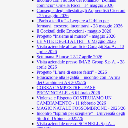
Incontro con l’autrice del romanzo “Domani
comincio” Ornella Ricci - 14 maggio 2026
Consegna degli attestati agli Apprendisti Ciceroni
- 25 maggio 2026
“Parlo a te di te” - Leggere a Urbino per
formarsi, crescere, incontrarsi - 28 maggio 2026
Il Cocktail delle Emozioni - maggio 2026
Progetto “Insieme al museo” - maggio 2026
LE VITE DEGLI ALTRI – 6 Maggio 2026
Visita aziendale al Lanificio Cariaggi S.p.A. - 13
aprile 2026
Settimana Bianca: 22-27 aprile 2026
Visita aziendale presso IMAB Group S.p.A. - 28
aprile 2026
Progetto "L’arte di essere felici" - 2026
Educazione alla legalità – incontro con l’Arma
dei Carabinieri AS 2025/26
CORSA CAMPESTRE - FASE
PROVINCIALE - 6 febbraio 2026
Violenza e Rispetto COSTRUIAMO UN
CAMBIAMENTO - 11 febbraio 2026
MAGIC NATALE FOSSOMBRONE - 2025/26
Incontro “Ispirati per scegliere” - Università degli
Studi di Urbino - 2025/26
Visita aziendale presso SCHNELL S.p.A. -