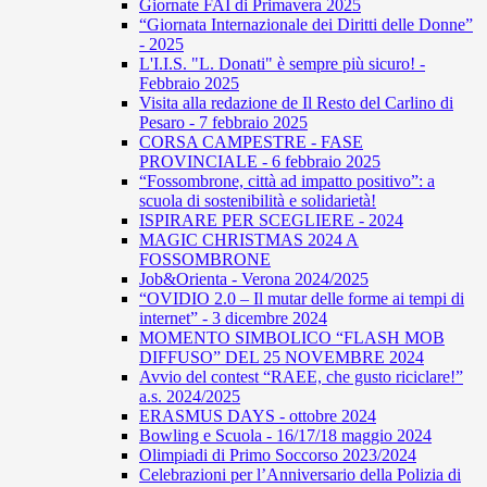
Giornate FAI di Primavera 2025
“Giornata Internazionale dei Diritti delle Donne”
- 2025
L'I.I.S. "L. Donati" è sempre più sicuro! -
Febbraio 2025
Visita alla redazione de Il Resto del Carlino di
Pesaro - 7 febbraio 2025
CORSA CAMPESTRE - FASE
PROVINCIALE - 6 febbraio 2025
“Fossombrone, città ad impatto positivo”: a
scuola di sostenibilità e solidarietà!
ISPIRARE PER SCEGLIERE - 2024
MAGIC CHRISTMAS 2024 A
FOSSOMBRONE
Job&Orienta - Verona 2024/2025
“OVIDIO 2.0 – Il mutar delle forme ai tempi di
internet” - 3 dicembre 2024
MOMENTO SIMBOLICO “FLASH MOB
DIFFUSO” DEL 25 NOVEMBRE 2024
Avvio del contest “RAEE, che gusto riciclare!”
a.s. 2024/2025
ERASMUS DAYS - ottobre 2024
Bowling e Scuola - 16/17/18 maggio 2024
Olimpiadi di Primo Soccorso 2023/2024
Celebrazioni per l’Anniversario della Polizia di