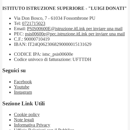
ISTITUTO ISTRUZIONE SUPERIORE - "LUIGI DONATI"
Via Don Bosco, 7 - 61034 Fossombrone PU
Tel:
0721715023
Email:
PSIS00600E@istruzione.it
Link per inviare una mail
PEC:
psis00600e@pec.istruzione.it
Link per inviare una mail
C.F.: 90000710419
IBAN: IT24Q0623068290000015131629
CODICE IPA: istsc_psis00600e
Codice univoco di fatturazione: UFTTDH
Seguici su
Facebook
Youtube
Instagram
Sezione Link Utili
Cookie policy
Note legali
Informativa Privacy