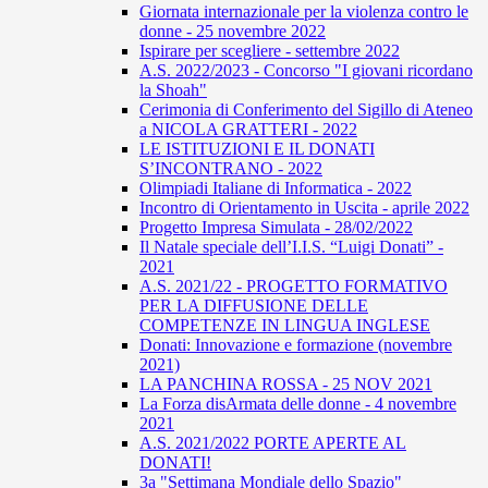
Giornata internazionale per la violenza contro le
donne - 25 novembre 2022
Ispirare per scegliere - settembre 2022
A.S. 2022/2023 - Concorso "I giovani ricordano
la Shoah"
Cerimonia di Conferimento del Sigillo di Ateneo
a NICOLA GRATTERI - 2022
LE ISTITUZIONI E IL DONATI
S’INCONTRANO - 2022
Olimpiadi Italiane di Informatica - 2022
Incontro di Orientamento in Uscita - aprile 2022
Progetto Impresa Simulata - 28/02/2022
Il Natale speciale dell’I.I.S. “Luigi Donati” -
2021
A.S. 2021/22 - PROGETTO FORMATIVO
PER LA DIFFUSIONE DELLE
COMPETENZE IN LINGUA INGLESE
Donati: Innovazione e formazione (novembre
2021)
LA PANCHINA ROSSA - 25 NOV 2021
La Forza disArmata delle donne - 4 novembre
2021
A.S. 2021/2022 PORTE APERTE AL
DONATI!
3a "Settimana Mondiale dello Spazio"