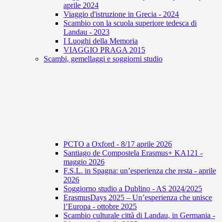
aprile 2024
Viaggio d'istruzione in Grecia - 2024
Scambio con la scuola superiore tedesca di
Landau - 2023
I Luoghi della Memoria
VIAGGIO PRAGA 2015
Scambi, gemellaggi e soggiorni studio
PCTO a Oxford - 8/17 aprile 2026
Santiago de Compostela Erasmus+ KA121 -
maggio 2026
F.S.L. in Spagna: un’esperienza che resta - aprile
2026
Soggiorno studio a Dublino - AS 2024/2025
ErasmusDays 2025 – Un’esperienza che unisce
l’Europa - ottobre 2025
Scambio culturale città di Landau, in Germania -