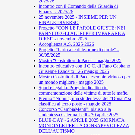
2025/26
Incontro con il Comando della Guardia di
Finanza - 2025/26
25 novembre 2025 - INSIEME PER UN
FINALE DIVERSO
Progetto “CON LE PAROLE GIUSTE: NEI
PANNI DEGLI ALTRI PER IMPARARE A
DIRSI” - novembre 2025
Accoglienza A.S. 2025-2026
Progetto "Parlo a te di te-orme di parole" -
30/05/2025
Mostra “Costruttori di Pace” - maggio 2025
Incontro educativo con il C.C. di Fano Capitano
Giuseppe Esposito - 26 maggio 2025
Mostra Costruttori di Pace, esempio virtuoso per
un mondo migliore - maggio 2025
Sport e legalità: Progetto didattico in
commemorazione delle vittime di tutte le mafie.
Premio “Nonni”, una studentessa del “Donati” si
classifica al terzo posto - maggio 2025
Concorso “CambiaMenti”: plauso alla
studentessa Caterina Lelli - 30 aprile 2025
BLUE-DAY - 2 APRILE 2025 GIORNATA
MONDIALE PER LA CONSAPEVOLEZZA
DELL’AUTISMO