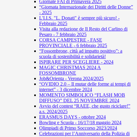
Giornate FAI di Primavera 2025
“Giornata Internazionale dei Diritti delle Donne”
- 2025
L'I.I.S. "L. Donati" è sempre più sicuro! -
Febbraio 2025
Visita alla redazione de Il Resto del Carlino di
Pesaro - 7 febbraio 2025
CORSA CAMPESTRE - FASE
PROVINCIALE - 6 febbraio 2025
“Fossombrone, città ad impatto positivo”: a
scuola di sostenibilità e solidarietà!
ISPIRARE PER SCEGLIERE - 2024
MAGIC CHRISTMAS 2024 A
FOSSOMBRONE
Job&Orienta - Verona 2024/2025
“OVIDIO 2.0 – Il mutar delle forme ai tempi di
internet” - 3 dicembre 2024
MOMENTO SIMBOLICO “FLASH MOB
DIFFUSO” DEL 25 NOVEMBRE 2024
Avvio del contest “RAEE, che gusto riciclare!”
a.s. 2024/2025
ERASMUS DAYS - ottobre 2024
Bowling e Scuola - 16/17/18 maggio 2024
Olimpiadi di Primo Soccorso 2023/2024
Celebrazioni per l’Anniversario della Polizia di