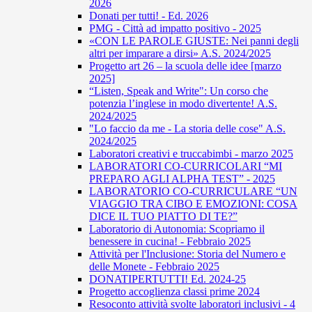
2026
Donati per tutti! - Ed. 2026
PMG - Città ad impatto positivo - 2025
«CON LE PAROLE GIUSTE: Nei panni degli
altri per imparare a dirsi» A.S. 2024/2025
Progetto art 26 – la scuola delle idee [marzo
2025]
“Listen, Speak and Write": Un corso che
potenzia l’inglese in modo divertente! A.S.
2024/2025
"Lo faccio da me - La storia delle cose" A.S.
2024/2025
Laboratori creativi e truccabimbi - marzo 2025
LABORATORI CO-CURRICOLARI “MI
PREPARO AGLI ALPHA TEST” - 2025
LABORATORIO CO-CURRICULARE “UN
VIAGGIO TRA CIBO E EMOZIONI: COSA
DICE IL TUO PIATTO DI TE?”
Laboratorio di Autonomia: Scopriamo il
benessere in cucina! - Febbraio 2025
Attività per l'Inclusione: Storia del Numero e
delle Monete - Febbraio 2025
DONATIPERTUTTI! Ed. 2024-25
Progetto accoglienza classi prime 2024
Resoconto attività svolte laboratori inclusivi - 4