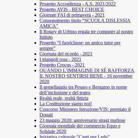
Progetto Accoglienza - A.S. 2021/2022
Progetto AVIS - BEST CHOICE
Giornate FAI di primavera - 2021
Conseguimento titolo “SCUOLA DISLESSIA
AMICA"
Il Rotary di Urbino regala tre computer al nostro
Istituto
Progetto “I fuoriclasse; un amico tutor per
sempre”
Giornata del ricordo - 2021
I triangoli rosa - 2021
Progetto Crocus - 2021
QUANDO L’IMMAGINE DI SÉ RAFFORZA
IL NOSTRO SENTIRSI BENE - 16 novembre
2020
Il gemellaggio tra Pesaro e Bergamo in nome
dell’inclusione e del teatro
Realtà reale, realtà fittizia
La Costituzione siamo noi!
Concorso Ministero Istruzione/VIS: premiato il
Donati
23 maggio 2020: anniversario stragi mafiose
Giornata mondiale del commercio Equo e
Solidale 2020
Iniziativa culturale "Canti per Leda"