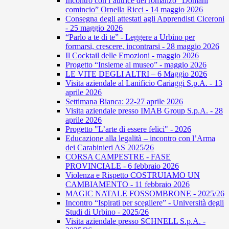
Incontro con l’autrice del romanzo “Domani
comincio” Ornella Ricci - 14 maggio 2026
Consegna degli attestati agli Apprendisti Ciceroni
- 25 maggio 2026
“Parlo a te di te” - Leggere a Urbino per
formarsi, crescere, incontrarsi - 28 maggio 2026
Il Cocktail delle Emozioni - maggio 2026
Progetto “Insieme al museo” - maggio 2026
LE VITE DEGLI ALTRI – 6 Maggio 2026
Visita aziendale al Lanificio Cariaggi S.p.A. - 13
aprile 2026
Settimana Bianca: 22-27 aprile 2026
Visita aziendale presso IMAB Group S.p.A. - 28
aprile 2026
Progetto "L’arte di essere felici" - 2026
Educazione alla legalità – incontro con l’Arma
dei Carabinieri AS 2025/26
CORSA CAMPESTRE - FASE
PROVINCIALE - 6 febbraio 2026
Violenza e Rispetto COSTRUIAMO UN
CAMBIAMENTO - 11 febbraio 2026
MAGIC NATALE FOSSOMBRONE - 2025/26
Incontro “Ispirati per scegliere” - Università degli
Studi di Urbino - 2025/26
Visita aziendale presso SCHNELL S.p.A. -