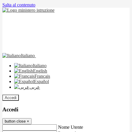
Salta al contenuto
Italiano
Italiano
English
Français
Español
عربى
Accedi
Accedi
button close
×
Nome Utente