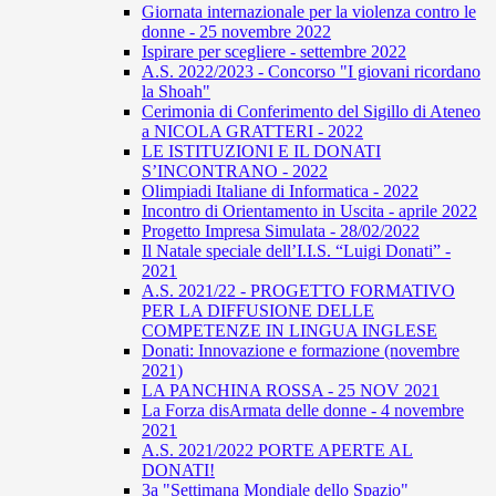
Giornata internazionale per la violenza contro le
donne - 25 novembre 2022
Ispirare per scegliere - settembre 2022
A.S. 2022/2023 - Concorso "I giovani ricordano
la Shoah"
Cerimonia di Conferimento del Sigillo di Ateneo
a NICOLA GRATTERI - 2022
LE ISTITUZIONI E IL DONATI
S’INCONTRANO - 2022
Olimpiadi Italiane di Informatica - 2022
Incontro di Orientamento in Uscita - aprile 2022
Progetto Impresa Simulata - 28/02/2022
Il Natale speciale dell’I.I.S. “Luigi Donati” -
2021
A.S. 2021/22 - PROGETTO FORMATIVO
PER LA DIFFUSIONE DELLE
COMPETENZE IN LINGUA INGLESE
Donati: Innovazione e formazione (novembre
2021)
LA PANCHINA ROSSA - 25 NOV 2021
La Forza disArmata delle donne - 4 novembre
2021
A.S. 2021/2022 PORTE APERTE AL
DONATI!
3a "Settimana Mondiale dello Spazio"