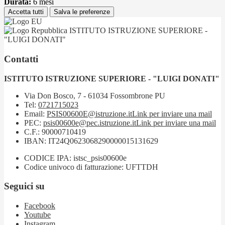
Durata:
6 mesi
Accetta tutti
Salva le preferenze
ISTITUTO ISTRUZIONE SUPERIORE -
"LUIGI DONATI"
Contatti
ISTITUTO ISTRUZIONE SUPERIORE - "LUIGI DONATI"
Via Don Bosco, 7 - 61034 Fossombrone PU
Tel:
0721715023
Email:
PSIS00600E@istruzione.it
Link per inviare una mail
PEC:
psis00600e@pec.istruzione.it
Link per inviare una mail
C.F.: 90000710419
IBAN: IT24Q0623068290000015131629
CODICE IPA: istsc_psis00600e
Codice univoco di fatturazione: UFTTDH
Seguici su
Facebook
Youtube
Instagram