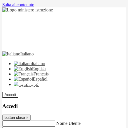
Salta al contenuto
Italiano
Italiano
English
Français
Español
عربى
Accedi
Accedi
button close
×
Nome Utente