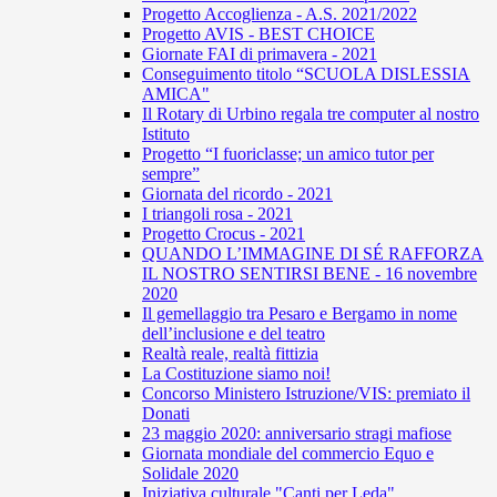
Progetto Accoglienza - A.S. 2021/2022
Progetto AVIS - BEST CHOICE
Giornate FAI di primavera - 2021
Conseguimento titolo “SCUOLA DISLESSIA
AMICA"
Il Rotary di Urbino regala tre computer al nostro
Istituto
Progetto “I fuoriclasse; un amico tutor per
sempre”
Giornata del ricordo - 2021
I triangoli rosa - 2021
Progetto Crocus - 2021
QUANDO L’IMMAGINE DI SÉ RAFFORZA
IL NOSTRO SENTIRSI BENE - 16 novembre
2020
Il gemellaggio tra Pesaro e Bergamo in nome
dell’inclusione e del teatro
Realtà reale, realtà fittizia
La Costituzione siamo noi!
Concorso Ministero Istruzione/VIS: premiato il
Donati
23 maggio 2020: anniversario stragi mafiose
Giornata mondiale del commercio Equo e
Solidale 2020
Iniziativa culturale "Canti per Leda"