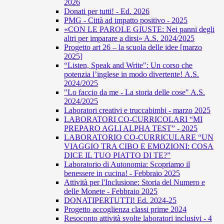
2026
Donati per tutti! - Ed. 2026
PMG - Città ad impatto positivo - 2025
«CON LE PAROLE GIUSTE: Nei panni degli
altri per imparare a dirsi» A.S. 2024/2025
Progetto art 26 – la scuola delle idee [marzo
2025]
“Listen, Speak and Write": Un corso che
potenzia l’inglese in modo divertente! A.S.
2024/2025
"Lo faccio da me - La storia delle cose" A.S.
2024/2025
Laboratori creativi e truccabimbi - marzo 2025
LABORATORI CO-CURRICOLARI “MI
PREPARO AGLI ALPHA TEST” - 2025
LABORATORIO CO-CURRICULARE “UN
VIAGGIO TRA CIBO E EMOZIONI: COSA
DICE IL TUO PIATTO DI TE?”
Laboratorio di Autonomia: Scopriamo il
benessere in cucina! - Febbraio 2025
Attività per l'Inclusione: Storia del Numero e
delle Monete - Febbraio 2025
DONATIPERTUTTI! Ed. 2024-25
Progetto accoglienza classi prime 2024
Resoconto attività svolte laboratori inclusivi - 4