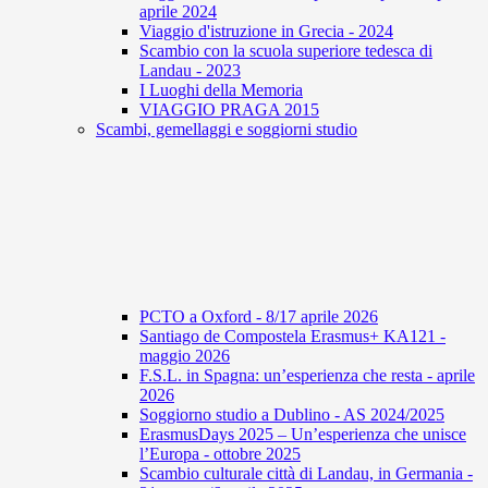
aprile 2024
Viaggio d'istruzione in Grecia - 2024
Scambio con la scuola superiore tedesca di
Landau - 2023
I Luoghi della Memoria
VIAGGIO PRAGA 2015
Scambi, gemellaggi e soggiorni studio
PCTO a Oxford - 8/17 aprile 2026
Santiago de Compostela Erasmus+ KA121 -
maggio 2026
F.S.L. in Spagna: un’esperienza che resta - aprile
2026
Soggiorno studio a Dublino - AS 2024/2025
ErasmusDays 2025 – Un’esperienza che unisce
l’Europa - ottobre 2025
Scambio culturale città di Landau, in Germania -