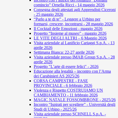
Incontro con l’autrice del romanzo “Domani
comincio” Ornella Ricci - 14 maggio 2026
Consegna degli attestati agli Apprendisti Ciceroni
- 25 maggio 2026
“Parlo a te di te” - Leggere a Urbino per
formarsi, crescere, incontrarsi - 28 maggio 2026
Il Cocktail delle Emozioni - maggio 2026
Progetto “Insieme al museo” - maggio 2026
LE VITE DEGLI ALTRI – 6 Maggio 2026
Visita aziendale al Lanificio Cariaggi S.p.A. - 13
aprile 2026
Settimana Bianca: 22-27 aprile 2026
Visita aziendale presso IMAB Group S.p.A. - 28
aprile 2026
Progetto "L’arte di essere felici" - 2026
Educazione alla legalità – incontro con l’Arma
dei Carabinieri AS 2025/26
CORSA CAMPESTRE - FASE
PROVINCIALE - 6 febbraio 2026
Violenza e Rispetto COSTRUIAMO UN
CAMBIAMENTO - 11 febbraio 2026
MAGIC NATALE FOSSOMBRONE - 2025/26
Incontro “Ispirati per scegliere” - Università degli
Studi di Urbino - 2025/26
Visita aziendale presso SCHNELL S.p.A. -