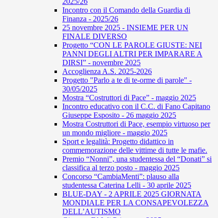
2025/26
Incontro con il Comando della Guardia di
Finanza - 2025/26
25 novembre 2025 - INSIEME PER UN
FINALE DIVERSO
Progetto “CON LE PAROLE GIUSTE: NEI
PANNI DEGLI ALTRI PER IMPARARE A
DIRSI” - novembre 2025
Accoglienza A.S. 2025-2026
Progetto "Parlo a te di te-orme di parole" -
30/05/2025
Mostra “Costruttori di Pace” - maggio 2025
Incontro educativo con il C.C. di Fano Capitano
Giuseppe Esposito - 26 maggio 2025
Mostra Costruttori di Pace, esempio virtuoso per
un mondo migliore - maggio 2025
Sport e legalità: Progetto didattico in
commemorazione delle vittime di tutte le mafie.
Premio “Nonni”, una studentessa del “Donati” si
classifica al terzo posto - maggio 2025
Concorso “CambiaMenti”: plauso alla
studentessa Caterina Lelli - 30 aprile 2025
BLUE-DAY - 2 APRILE 2025 GIORNATA
MONDIALE PER LA CONSAPEVOLEZZA
DELL’AUTISMO