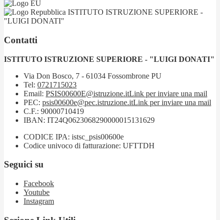
ISTITUTO ISTRUZIONE SUPERIORE -
"LUIGI DONATI"
Contatti
ISTITUTO ISTRUZIONE SUPERIORE - "LUIGI DONATI"
Via Don Bosco, 7 - 61034 Fossombrone PU
Tel:
0721715023
Email:
PSIS00600E@istruzione.it
Link per inviare una mail
PEC:
psis00600e@pec.istruzione.it
Link per inviare una mail
C.F.: 90000710419
IBAN: IT24Q0623068290000015131629
CODICE IPA: istsc_psis00600e
Codice univoco di fatturazione: UFTTDH
Seguici su
Facebook
Youtube
Instagram