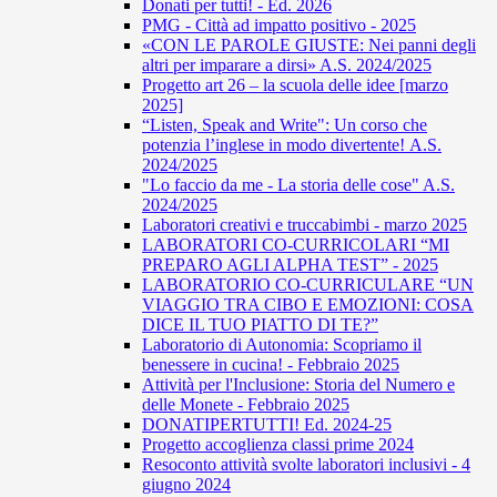
Donati per tutti! - Ed. 2026
PMG - Città ad impatto positivo - 2025
«CON LE PAROLE GIUSTE: Nei panni degli
altri per imparare a dirsi» A.S. 2024/2025
Progetto art 26 – la scuola delle idee [marzo
2025]
“Listen, Speak and Write": Un corso che
potenzia l’inglese in modo divertente! A.S.
2024/2025
"Lo faccio da me - La storia delle cose" A.S.
2024/2025
Laboratori creativi e truccabimbi - marzo 2025
LABORATORI CO-CURRICOLARI “MI
PREPARO AGLI ALPHA TEST” - 2025
LABORATORIO CO-CURRICULARE “UN
VIAGGIO TRA CIBO E EMOZIONI: COSA
DICE IL TUO PIATTO DI TE?”
Laboratorio di Autonomia: Scopriamo il
benessere in cucina! - Febbraio 2025
Attività per l'Inclusione: Storia del Numero e
delle Monete - Febbraio 2025
DONATIPERTUTTI! Ed. 2024-25
Progetto accoglienza classi prime 2024
Resoconto attività svolte laboratori inclusivi - 4
giugno 2024