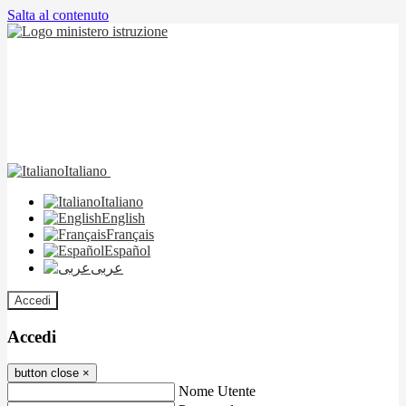
Salta al contenuto
Italiano
Italiano
English
Français
Español
عربى
Accedi
Accedi
button close
×
Nome Utente