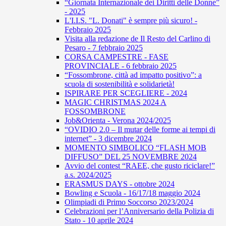
“Giornata Internazionale dei Diritti delle Donne”
- 2025
L'I.I.S. "L. Donati" è sempre più sicuro! -
Febbraio 2025
Visita alla redazione de Il Resto del Carlino di
Pesaro - 7 febbraio 2025
CORSA CAMPESTRE - FASE
PROVINCIALE - 6 febbraio 2025
“Fossombrone, città ad impatto positivo”: a
scuola di sostenibilità e solidarietà!
ISPIRARE PER SCEGLIERE - 2024
MAGIC CHRISTMAS 2024 A
FOSSOMBRONE
Job&Orienta - Verona 2024/2025
“OVIDIO 2.0 – Il mutar delle forme ai tempi di
internet” - 3 dicembre 2024
MOMENTO SIMBOLICO “FLASH MOB
DIFFUSO” DEL 25 NOVEMBRE 2024
Avvio del contest “RAEE, che gusto riciclare!”
a.s. 2024/2025
ERASMUS DAYS - ottobre 2024
Bowling e Scuola - 16/17/18 maggio 2024
Olimpiadi di Primo Soccorso 2023/2024
Celebrazioni per l’Anniversario della Polizia di
Stato - 10 aprile 2024