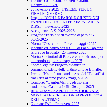
Incontro con il Comando della Guardia di
Finanza - 2025/26
25 novembre 2025 - INSIEME PER UN
FINALE DIVERSO
Progetto “CON LE PAROLE GIUSTE: NEI
PANNI DEGLI ALTRI PER IMPARARE A
DIRSI” - novembre 2025
Accoglienza A.S. 2025-2026
Progetto "Parlo a te di te-orme di parole" -
30/05/2025
Mostra “Costruttori di Pace” - maggio 2025
Incontro educativo con il C.C. di Fano Capitano
Giuseppe Esposito - 26 maggio 2025
Mostra Costruttori di Pace, esempio virtuoso per
un mondo migliore - maggio 2025
Sport e legalità: Progetto didattico in
commemorazione delle vittime di tutte le mafie.
Premio “Nonni”, una studentessa del “Donati” si
classifica al terzo posto - maggio 2025
Concorso “CambiaMenti”: plauso alla
studentessa Caterina Lelli - 30 aprile 2025
BLUE-DAY - 2 APRILE 2025 GIORNATA
MONDIALE PER LA CONSAPEVOLEZZA
DELL’AUTISMO
Giornate FAI di Primavera 2025