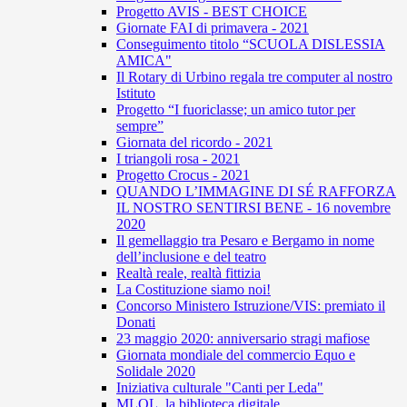
Progetto AVIS - BEST CHOICE
Giornate FAI di primavera - 2021
Conseguimento titolo “SCUOLA DISLESSIA
AMICA"
Il Rotary di Urbino regala tre computer al nostro
Istituto
Progetto “I fuoriclasse; un amico tutor per
sempre”
Giornata del ricordo - 2021
I triangoli rosa - 2021
Progetto Crocus - 2021
QUANDO L’IMMAGINE DI SÉ RAFFORZA
IL NOSTRO SENTIRSI BENE - 16 novembre
2020
Il gemellaggio tra Pesaro e Bergamo in nome
dell’inclusione e del teatro
Realtà reale, realtà fittizia
La Costituzione siamo noi!
Concorso Ministero Istruzione/VIS: premiato il
Donati
23 maggio 2020: anniversario stragi mafiose
Giornata mondiale del commercio Equo e
Solidale 2020
Iniziativa culturale "Canti per Leda"
MLOL, la biblioteca digitale