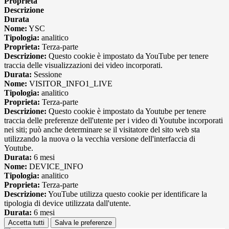
Proprieta
Descrizione
Durata
Nome:
YSC
Tipologia:
analitico
Proprieta:
Terza-parte
Descrizione:
Questo cookie è impostato da YouTube per tenere
traccia delle visualizzazioni dei video incorporati.
Durata:
Sessione
Nome:
VISITOR_INFO1_LIVE
Tipologia:
analitico
Proprieta:
Terza-parte
Descrizione:
Questo cookie è impostato da Youtube per tenere
traccia delle preferenze dell'utente per i video di Youtube incorporati
nei siti; può anche determinare se il visitatore del sito web sta
utilizzando la nuova o la vecchia versione dell'interfaccia di
Youtube.
Durata:
6 mesi
Nome:
DEVICE_INFO
Tipologia:
analitico
Proprieta:
Terza-parte
Descrizione:
YouTube utilizza questo cookie per identificare la
tipologia di device utilizzata dall'utente.
Durata:
6 mesi
Accetta tutti
Salva le preferenze