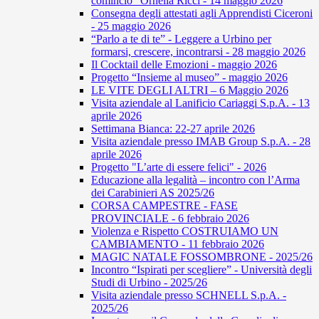
comincio” Ornella Ricci - 14 maggio 2026
Consegna degli attestati agli Apprendisti Ciceroni
- 25 maggio 2026
“Parlo a te di te” - Leggere a Urbino per
formarsi, crescere, incontrarsi - 28 maggio 2026
Il Cocktail delle Emozioni - maggio 2026
Progetto “Insieme al museo” - maggio 2026
LE VITE DEGLI ALTRI – 6 Maggio 2026
Visita aziendale al Lanificio Cariaggi S.p.A. - 13
aprile 2026
Settimana Bianca: 22-27 aprile 2026
Visita aziendale presso IMAB Group S.p.A. - 28
aprile 2026
Progetto "L’arte di essere felici" - 2026
Educazione alla legalità – incontro con l’Arma
dei Carabinieri AS 2025/26
CORSA CAMPESTRE - FASE
PROVINCIALE - 6 febbraio 2026
Violenza e Rispetto COSTRUIAMO UN
CAMBIAMENTO - 11 febbraio 2026
MAGIC NATALE FOSSOMBRONE - 2025/26
Incontro “Ispirati per scegliere” - Università degli
Studi di Urbino - 2025/26
Visita aziendale presso SCHNELL S.p.A. -
2025/26