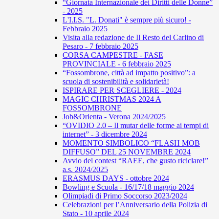
“Giornata Internazionale dei Diritti delle Donne”
- 2025
L'I.I.S. "L. Donati" è sempre più sicuro! -
Febbraio 2025
Visita alla redazione de Il Resto del Carlino di
Pesaro - 7 febbraio 2025
CORSA CAMPESTRE - FASE
PROVINCIALE - 6 febbraio 2025
“Fossombrone, città ad impatto positivo”: a
scuola di sostenibilità e solidarietà!
ISPIRARE PER SCEGLIERE - 2024
MAGIC CHRISTMAS 2024 A
FOSSOMBRONE
Job&Orienta - Verona 2024/2025
“OVIDIO 2.0 – Il mutar delle forme ai tempi di
internet” - 3 dicembre 2024
MOMENTO SIMBOLICO “FLASH MOB
DIFFUSO” DEL 25 NOVEMBRE 2024
Avvio del contest “RAEE, che gusto riciclare!”
a.s. 2024/2025
ERASMUS DAYS - ottobre 2024
Bowling e Scuola - 16/17/18 maggio 2024
Olimpiadi di Primo Soccorso 2023/2024
Celebrazioni per l’Anniversario della Polizia di
Stato - 10 aprile 2024