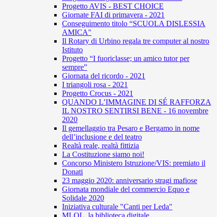
Progetto AVIS - BEST CHOICE
Giornate FAI di primavera - 2021
Conseguimento titolo “SCUOLA DISLESSIA
AMICA"
Il Rotary di Urbino regala tre computer al nostro
Istituto
Progetto “I fuoriclasse; un amico tutor per
sempre”
Giornata del ricordo - 2021
I triangoli rosa - 2021
Progetto Crocus - 2021
QUANDO L’IMMAGINE DI SÉ RAFFORZA
IL NOSTRO SENTIRSI BENE - 16 novembre
2020
Il gemellaggio tra Pesaro e Bergamo in nome
dell’inclusione e del teatro
Realtà reale, realtà fittizia
La Costituzione siamo noi!
Concorso Ministero Istruzione/VIS: premiato il
Donati
23 maggio 2020: anniversario stragi mafiose
Giornata mondiale del commercio Equo e
Solidale 2020
Iniziativa culturale "Canti per Leda"
MLOL, la biblioteca digitale