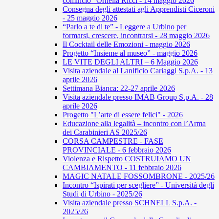
comincio” Ornella Ricci - 14 maggio 2026
Consegna degli attestati agli Apprendisti Ciceroni
- 25 maggio 2026
“Parlo a te di te” - Leggere a Urbino per
formarsi, crescere, incontrarsi - 28 maggio 2026
Il Cocktail delle Emozioni - maggio 2026
Progetto “Insieme al museo” - maggio 2026
LE VITE DEGLI ALTRI – 6 Maggio 2026
Visita aziendale al Lanificio Cariaggi S.p.A. - 13
aprile 2026
Settimana Bianca: 22-27 aprile 2026
Visita aziendale presso IMAB Group S.p.A. - 28
aprile 2026
Progetto "L’arte di essere felici" - 2026
Educazione alla legalità – incontro con l’Arma
dei Carabinieri AS 2025/26
CORSA CAMPESTRE - FASE
PROVINCIALE - 6 febbraio 2026
Violenza e Rispetto COSTRUIAMO UN
CAMBIAMENTO - 11 febbraio 2026
MAGIC NATALE FOSSOMBRONE - 2025/26
Incontro “Ispirati per scegliere” - Università degli
Studi di Urbino - 2025/26
Visita aziendale presso SCHNELL S.p.A. -
2025/26