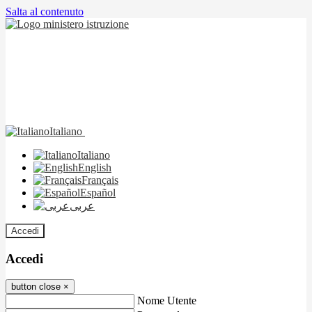
Salta al contenuto
Italiano
Italiano
English
Français
Español
عربى
Accedi
Accedi
button close
×
Nome Utente