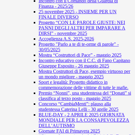
Incontro con il Comando della Guardia di
Finanza - 2025/26
25 novembre 2025 - INSIEME PER UN
FINALE DIVERSO
Progetto “CON LE PAROLE GIUSTE: NEI
PANNI DEGLI ALTRI PER IMPARARE A
DIRSI” - novembre 2025
Accoglienza A.S. 2025-2026
Progetto "Parlo a te di te-orme di parole" -
30/05/2025
Mostra “Costruttori di Pace” - maggio 2025
Incontro educativo con il C.C. di Fano Capitano
Giuseppe Esposito - 26 maggio 2025
Mostra Costruttori di Pace, esempio virtuoso per
un mondo migliore - maggio 2025
Sport e legalità: Progetto didattico in
commemorazione delle vittime di tutte le mafie.
Premio “Nonni”, una studentessa del “Donati” si
classifica al terzo posto - maggio 2025
Concorso “CambiaMenti”: plauso alla
studentessa Caterina Lelli - 30 aprile 2025
BLUE-DAY - 2 APRILE 2025 GIORNATA
MONDIALE PER LA CONSAPEVOLEZZA
DELL’AUTISMO
Giornate FAI di Primavera 2025