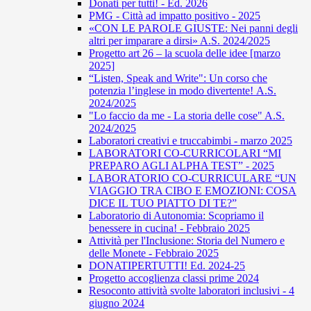
Donati per tutti! - Ed. 2026
PMG - Città ad impatto positivo - 2025
«CON LE PAROLE GIUSTE: Nei panni degli
altri per imparare a dirsi» A.S. 2024/2025
Progetto art 26 – la scuola delle idee [marzo
2025]
“Listen, Speak and Write": Un corso che
potenzia l’inglese in modo divertente! A.S.
2024/2025
"Lo faccio da me - La storia delle cose" A.S.
2024/2025
Laboratori creativi e truccabimbi - marzo 2025
LABORATORI CO-CURRICOLARI “MI
PREPARO AGLI ALPHA TEST” - 2025
LABORATORIO CO-CURRICULARE “UN
VIAGGIO TRA CIBO E EMOZIONI: COSA
DICE IL TUO PIATTO DI TE?”
Laboratorio di Autonomia: Scopriamo il
benessere in cucina! - Febbraio 2025
Attività per l'Inclusione: Storia del Numero e
delle Monete - Febbraio 2025
DONATIPERTUTTI! Ed. 2024-25
Progetto accoglienza classi prime 2024
Resoconto attività svolte laboratori inclusivi - 4
giugno 2024