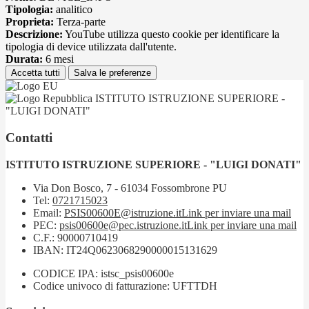
Tipologia:
analitico
Proprieta:
Terza-parte
Descrizione:
YouTube utilizza questo cookie per identificare la
tipologia di device utilizzata dall'utente.
Durata:
6 mesi
Accetta tutti
Salva le preferenze
ISTITUTO ISTRUZIONE SUPERIORE -
"LUIGI DONATI"
Contatti
ISTITUTO ISTRUZIONE SUPERIORE - "LUIGI DONATI"
Via Don Bosco, 7 - 61034 Fossombrone PU
Tel:
0721715023
Email:
PSIS00600E@istruzione.it
Link per inviare una mail
PEC:
psis00600e@pec.istruzione.it
Link per inviare una mail
C.F.: 90000710419
IBAN: IT24Q0623068290000015131629
CODICE IPA: istsc_psis00600e
Codice univoco di fatturazione: UFTTDH