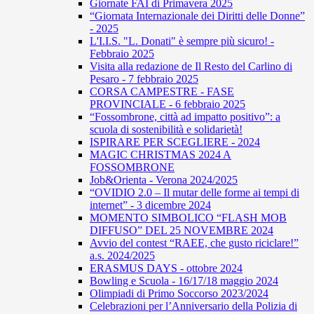
Giornate FAI di Primavera 2025
“Giornata Internazionale dei Diritti delle Donne”
- 2025
L'I.I.S. "L. Donati" è sempre più sicuro! -
Febbraio 2025
Visita alla redazione de Il Resto del Carlino di
Pesaro - 7 febbraio 2025
CORSA CAMPESTRE - FASE
PROVINCIALE - 6 febbraio 2025
“Fossombrone, città ad impatto positivo”: a
scuola di sostenibilità e solidarietà!
ISPIRARE PER SCEGLIERE - 2024
MAGIC CHRISTMAS 2024 A
FOSSOMBRONE
Job&Orienta - Verona 2024/2025
“OVIDIO 2.0 – Il mutar delle forme ai tempi di
internet” - 3 dicembre 2024
MOMENTO SIMBOLICO “FLASH MOB
DIFFUSO” DEL 25 NOVEMBRE 2024
Avvio del contest “RAEE, che gusto riciclare!”
a.s. 2024/2025
ERASMUS DAYS - ottobre 2024
Bowling e Scuola - 16/17/18 maggio 2024
Olimpiadi di Primo Soccorso 2023/2024
Celebrazioni per l’Anniversario della Polizia di