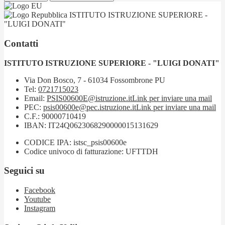
ISTITUTO ISTRUZIONE SUPERIORE -
"LUIGI DONATI"
Contatti
ISTITUTO ISTRUZIONE SUPERIORE - "LUIGI DONATI"
Via Don Bosco, 7 - 61034 Fossombrone PU
Tel:
0721715023
Email:
PSIS00600E@istruzione.it
Link per inviare una mail
PEC:
psis00600e@pec.istruzione.it
Link per inviare una mail
C.F.: 90000710419
IBAN: IT24Q0623068290000015131629
CODICE IPA: istsc_psis00600e
Codice univoco di fatturazione: UFTTDH
Seguici su
Facebook
Youtube
Instagram