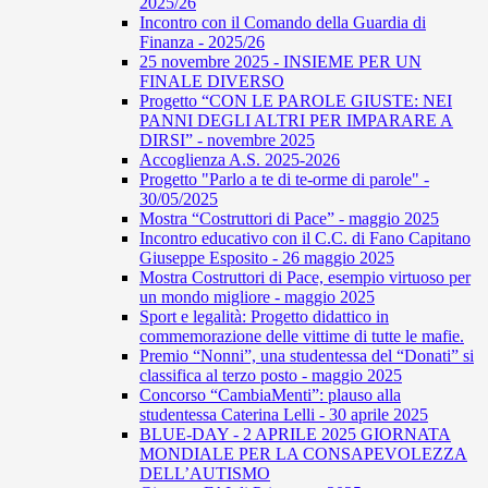
2025/26
Incontro con il Comando della Guardia di
Finanza - 2025/26
25 novembre 2025 - INSIEME PER UN
FINALE DIVERSO
Progetto “CON LE PAROLE GIUSTE: NEI
PANNI DEGLI ALTRI PER IMPARARE A
DIRSI” - novembre 2025
Accoglienza A.S. 2025-2026
Progetto "Parlo a te di te-orme di parole" -
30/05/2025
Mostra “Costruttori di Pace” - maggio 2025
Incontro educativo con il C.C. di Fano Capitano
Giuseppe Esposito - 26 maggio 2025
Mostra Costruttori di Pace, esempio virtuoso per
un mondo migliore - maggio 2025
Sport e legalità: Progetto didattico in
commemorazione delle vittime di tutte le mafie.
Premio “Nonni”, una studentessa del “Donati” si
classifica al terzo posto - maggio 2025
Concorso “CambiaMenti”: plauso alla
studentessa Caterina Lelli - 30 aprile 2025
BLUE-DAY - 2 APRILE 2025 GIORNATA
MONDIALE PER LA CONSAPEVOLEZZA
DELL’AUTISMO