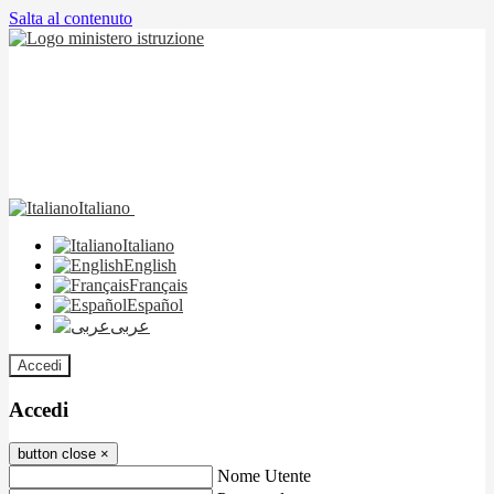
Salta al contenuto
Italiano
Italiano
English
Français
Español
عربى
Accedi
Accedi
button close
×
Nome Utente