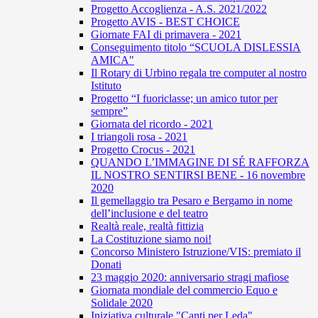
Progetto Accoglienza - A.S. 2021/2022
Progetto AVIS - BEST CHOICE
Giornate FAI di primavera - 2021
Conseguimento titolo “SCUOLA DISLESSIA
AMICA"
Il Rotary di Urbino regala tre computer al nostro
Istituto
Progetto “I fuoriclasse; un amico tutor per
sempre”
Giornata del ricordo - 2021
I triangoli rosa - 2021
Progetto Crocus - 2021
QUANDO L’IMMAGINE DI SÉ RAFFORZA
IL NOSTRO SENTIRSI BENE - 16 novembre
2020
Il gemellaggio tra Pesaro e Bergamo in nome
dell’inclusione e del teatro
Realtà reale, realtà fittizia
La Costituzione siamo noi!
Concorso Ministero Istruzione/VIS: premiato il
Donati
23 maggio 2020: anniversario stragi mafiose
Giornata mondiale del commercio Equo e
Solidale 2020
Iniziativa culturale "Canti per Leda"