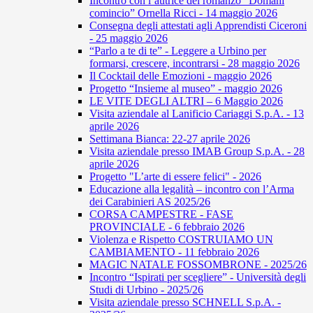
Incontro con l’autrice del romanzo “Domani
comincio” Ornella Ricci - 14 maggio 2026
Consegna degli attestati agli Apprendisti Ciceroni
- 25 maggio 2026
“Parlo a te di te” - Leggere a Urbino per
formarsi, crescere, incontrarsi - 28 maggio 2026
Il Cocktail delle Emozioni - maggio 2026
Progetto “Insieme al museo” - maggio 2026
LE VITE DEGLI ALTRI – 6 Maggio 2026
Visita aziendale al Lanificio Cariaggi S.p.A. - 13
aprile 2026
Settimana Bianca: 22-27 aprile 2026
Visita aziendale presso IMAB Group S.p.A. - 28
aprile 2026
Progetto "L’arte di essere felici" - 2026
Educazione alla legalità – incontro con l’Arma
dei Carabinieri AS 2025/26
CORSA CAMPESTRE - FASE
PROVINCIALE - 6 febbraio 2026
Violenza e Rispetto COSTRUIAMO UN
CAMBIAMENTO - 11 febbraio 2026
MAGIC NATALE FOSSOMBRONE - 2025/26
Incontro “Ispirati per scegliere” - Università degli
Studi di Urbino - 2025/26
Visita aziendale presso SCHNELL S.p.A. -