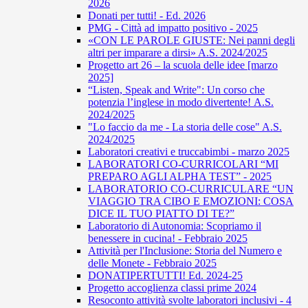
2026
Donati per tutti! - Ed. 2026
PMG - Città ad impatto positivo - 2025
«CON LE PAROLE GIUSTE: Nei panni degli
altri per imparare a dirsi» A.S. 2024/2025
Progetto art 26 – la scuola delle idee [marzo
2025]
“Listen, Speak and Write": Un corso che
potenzia l’inglese in modo divertente! A.S.
2024/2025
"Lo faccio da me - La storia delle cose" A.S.
2024/2025
Laboratori creativi e truccabimbi - marzo 2025
LABORATORI CO-CURRICOLARI “MI
PREPARO AGLI ALPHA TEST” - 2025
LABORATORIO CO-CURRICULARE “UN
VIAGGIO TRA CIBO E EMOZIONI: COSA
DICE IL TUO PIATTO DI TE?”
Laboratorio di Autonomia: Scopriamo il
benessere in cucina! - Febbraio 2025
Attività per l'Inclusione: Storia del Numero e
delle Monete - Febbraio 2025
DONATIPERTUTTI! Ed. 2024-25
Progetto accoglienza classi prime 2024
Resoconto attività svolte laboratori inclusivi - 4