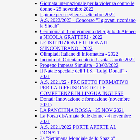
Giornata internazionale per la violenza contro le
donne - 25 novembre 2022
Ispirare per scegliere - settembre 2022
A.S. 2022/2023 - Concorso "I giovani ricordano
la Shoah"
Cerimonia di Conferimento del Sigillo di Ateneo
a NICOLA GRATTERI - 2022
LE ISTITUZIONI E IL DONATI
S’INCONTRANO - 2022
Olimpiadi Italiane di Informatica - 2022
Incontro di Orientamento in Uscita - aprile 2022
Progetto Impresa Simulata - 28/02/2022
Il Natale speciale dell’I.I.S. “Luigi Donati” -
2021
A.S. 2021/22 - PROGETTO FORMATIVO
PER LA DIFFUSIONE DELLE
COMPETENZE IN LINGUA INGLESE
Donati: Innovazione e formazione (novembre
2021)
LA PANCHINA ROSSA - 25 NOV 2021
La Forza disArmata delle donne - 4 novembre
2021
A.S. 2021/2022 PORTE APERTE AL
DONATI!
3a "Settimana Mondiale dello Spazio"