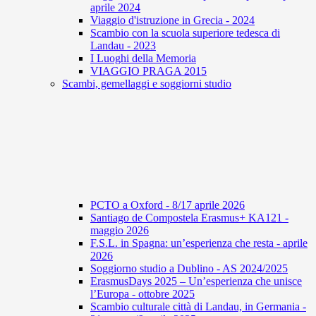
aprile 2024
Viaggio d'istruzione in Grecia - 2024
Scambio con la scuola superiore tedesca di
Landau - 2023
I Luoghi della Memoria
VIAGGIO PRAGA 2015
Scambi, gemellaggi e soggiorni studio
PCTO a Oxford - 8/17 aprile 2026
Santiago de Compostela Erasmus+ KA121 -
maggio 2026
F.S.L. in Spagna: un’esperienza che resta - aprile
2026
Soggiorno studio a Dublino - AS 2024/2025
ErasmusDays 2025 – Un’esperienza che unisce
l’Europa - ottobre 2025
Scambio culturale città di Landau, in Germania -