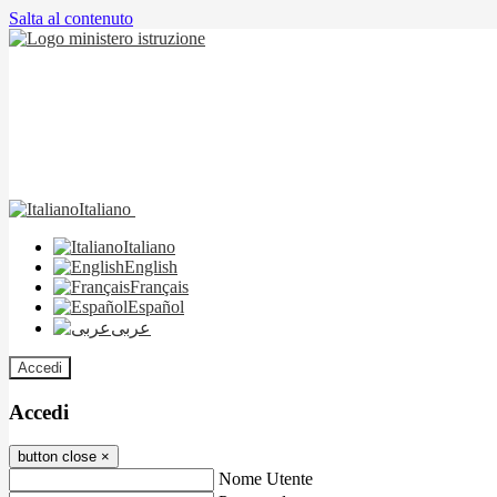
Salta al contenuto
Italiano
Italiano
English
Français
Español
عربى
Accedi
Accedi
button close
×
Nome Utente