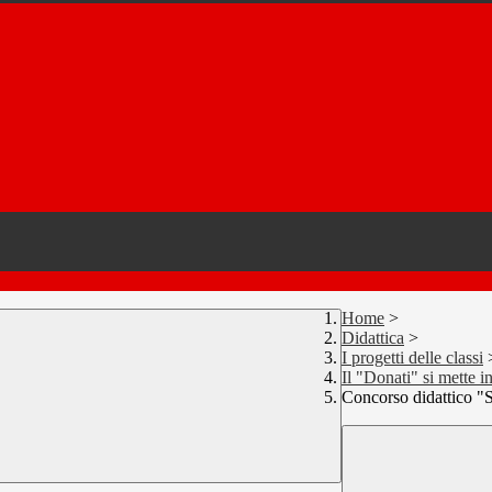
Home
>
Didattica
>
I progetti delle classi
Il "Donati" si mette i
Concorso didattico "S