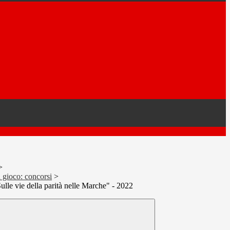
>
n gioco: concorsi
>
ulle vie della parità nelle Marche" - 2022