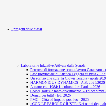
I progetti delle classi
Laboratori e Iniziative Attivate dalla Scuola
Percorso di formazione scuola-lavoro Catanzaro -
Fase provinciale di Atletica Leggera su pista - 17 
Un sorriso che cura: la Clown Terapia - aprile 202
HARMONIOUS DYNAMICS - A.S. 2025/2026 – U
A teatro con 1984: la cultura oltre l’aula - 2026
Colori, sorrisi e tanto divertimento! - Truccabimbi
Donati per tutti! - Ed. 2026
PMG - Città ad impatto positivo - 2025
«CON LE PAROLE GIUSTE: Nei panni degli altri 