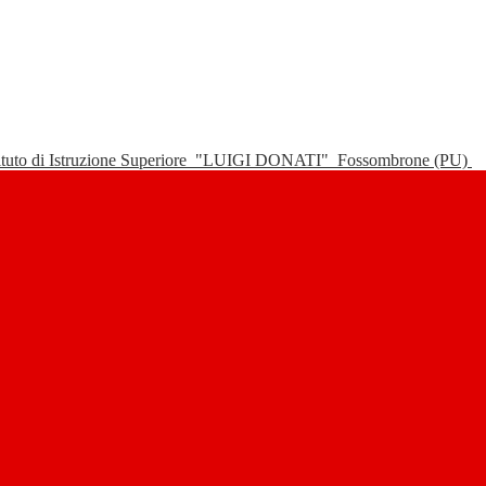
tituto di Istruzione Superiore
"LUIGI DONATI"
Fossombrone (PU)