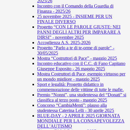
2025/26
Incontro con il Comando della Guardia di
Finanza - 2025/26
25 novembre 2025 - INSIEME PER UN
FINALE DIVERSO
Progetto “CON LE PAROLE GIUSTE: NEI
PANNI DEGLI ALTRI PER IMPARARE A
DIRSI” - novembre 2025
Accoglienza A.S. 2025-2026
Progetto "Parlo a te di te-orme di parole" -
30/05/2025
Mostra “Costruttori di Pace” - maggio 2025
Incontro educativo con il C.C. di Fano Capitano
Giuseppe Esposito - 26 maggio 2025
Mostra Costruttori di Pace, esempio virtuoso per
un mondo migliore - maggio 2025
Sport e legalità: Progetto didattico in
commemorazione delle vittime di tutte le mafie.
Premio “Nonni”, una studentessa del “Donati” si
classifica al terzo posto - maggio 2025
Concorso “CambiaMenti”: plauso alla
studentessa Caterina Lelli - 30 aprile 2025
BLUE-DAY - 2 APRILE 2025 GIORNATA
MONDIALE PER LA CONSAPEVOLEZZA
DELL’AUTISMO