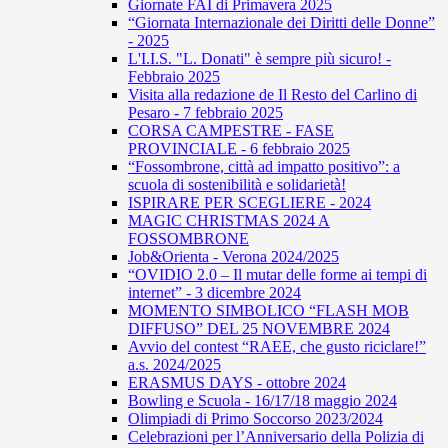
Giornate FAI di Primavera 2025
“Giornata Internazionale dei Diritti delle Donne”
- 2025
L'I.I.S. "L. Donati" è sempre più sicuro! -
Febbraio 2025
Visita alla redazione de Il Resto del Carlino di
Pesaro - 7 febbraio 2025
CORSA CAMPESTRE - FASE
PROVINCIALE - 6 febbraio 2025
“Fossombrone, città ad impatto positivo”: a
scuola di sostenibilità e solidarietà!
ISPIRARE PER SCEGLIERE - 2024
MAGIC CHRISTMAS 2024 A
FOSSOMBRONE
Job&Orienta - Verona 2024/2025
“OVIDIO 2.0 – Il mutar delle forme ai tempi di
internet” - 3 dicembre 2024
MOMENTO SIMBOLICO “FLASH MOB
DIFFUSO” DEL 25 NOVEMBRE 2024
Avvio del contest “RAEE, che gusto riciclare!”
a.s. 2024/2025
ERASMUS DAYS - ottobre 2024
Bowling e Scuola - 16/17/18 maggio 2024
Olimpiadi di Primo Soccorso 2023/2024
Celebrazioni per l’Anniversario della Polizia di