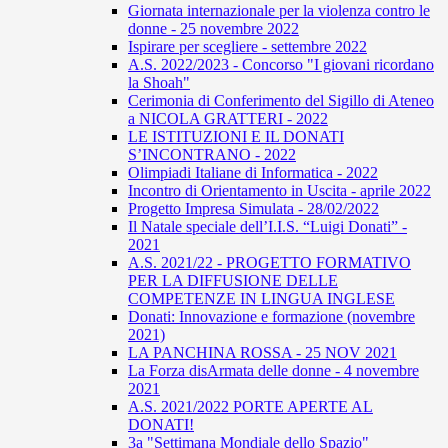
Giornata internazionale per la violenza contro le
donne - 25 novembre 2022
Ispirare per scegliere - settembre 2022
A.S. 2022/2023 - Concorso "I giovani ricordano
la Shoah"
Cerimonia di Conferimento del Sigillo di Ateneo
a NICOLA GRATTERI - 2022
LE ISTITUZIONI E IL DONATI
S’INCONTRANO - 2022
Olimpiadi Italiane di Informatica - 2022
Incontro di Orientamento in Uscita - aprile 2022
Progetto Impresa Simulata - 28/02/2022
Il Natale speciale dell’I.I.S. “Luigi Donati” -
2021
A.S. 2021/22 - PROGETTO FORMATIVO
PER LA DIFFUSIONE DELLE
COMPETENZE IN LINGUA INGLESE
Donati: Innovazione e formazione (novembre
2021)
LA PANCHINA ROSSA - 25 NOV 2021
La Forza disArmata delle donne - 4 novembre
2021
A.S. 2021/2022 PORTE APERTE AL
DONATI!
3a "Settimana Mondiale dello Spazio"