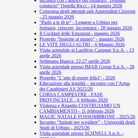
Incontro con l’autrice del romanzo “Domani
comincio” Ornella Ricci - 14 maggio 2026
Consegna degli attestati agli Apprendisti Ciceroni
- 25 maggio 2026
“Parlo a te di te” - Leggere a Urbino per
formarsi, crescere, incontrarsi - 28 maggio 2026
Il Cocktail delle Emozioni - maggio 2026
Progetto “Insieme al museo” - maggio 2026
LE VITE DEGLI ALTRI – 6 Maggio 2026
Visita aziendale al Lanificio Cariaggi S.p.A. - 13
aprile 2026
Settimana Bianca: 22-27 aprile 2026
Visita aziendale presso IMAB Group S.p.A. - 28
aprile 2026
Progetto "L’arte di essere felici" - 2026
Educazione alla legalità – incontro con l’Arma
dei Carabinieri AS 2025/26
CORSA CAMPESTRE - FASE
PROVINCIALE - 6 febbraio 2026
Violenza e Rispetto COSTRUIAMO UN
CAMBIAMENTO - 11 febbraio 2026
MAGIC NATALE FOSSOMBRONE - 2025/26
Incontro “Ispirati per scegliere” - Università degli
Studi di Urbino - 2025/26
Visita aziendale presso SCHNELL S.p.A. -