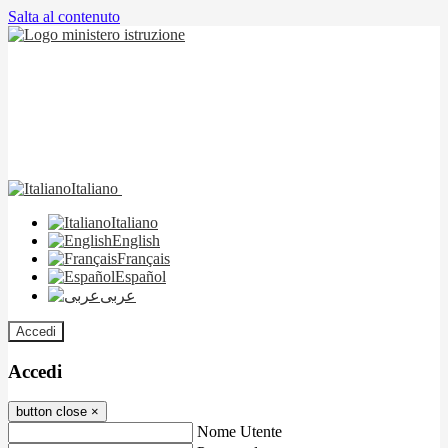
Salta al contenuto
Italiano
Italiano
English
Français
Español
عربى
Accedi
Accedi
button close
×
Nome Utente