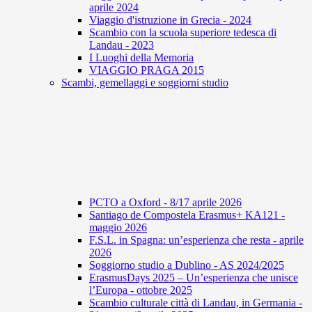
aprile 2024
Viaggio d'istruzione in Grecia - 2024
Scambio con la scuola superiore tedesca di
Landau - 2023
I Luoghi della Memoria
VIAGGIO PRAGA 2015
Scambi, gemellaggi e soggiorni studio
PCTO a Oxford - 8/17 aprile 2026
Santiago de Compostela Erasmus+ KA121 -
maggio 2026
F.S.L. in Spagna: un’esperienza che resta - aprile
2026
Soggiorno studio a Dublino - AS 2024/2025
ErasmusDays 2025 – Un’esperienza che unisce
l’Europa - ottobre 2025
Scambio culturale città di Landau, in Germania -