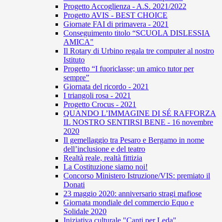
Progetto Accoglienza - A.S. 2021/2022
Progetto AVIS - BEST CHOICE
Giornate FAI di primavera - 2021
Conseguimento titolo “SCUOLA DISLESSIA
AMICA"
Il Rotary di Urbino regala tre computer al nostro
Istituto
Progetto “I fuoriclasse; un amico tutor per
sempre”
Giornata del ricordo - 2021
I triangoli rosa - 2021
Progetto Crocus - 2021
QUANDO L’IMMAGINE DI SÉ RAFFORZA
IL NOSTRO SENTIRSI BENE - 16 novembre
2020
Il gemellaggio tra Pesaro e Bergamo in nome
dell’inclusione e del teatro
Realtà reale, realtà fittizia
La Costituzione siamo noi!
Concorso Ministero Istruzione/VIS: premiato il
Donati
23 maggio 2020: anniversario stragi mafiose
Giornata mondiale del commercio Equo e
Solidale 2020
Iniziativa culturale "Canti per Leda"