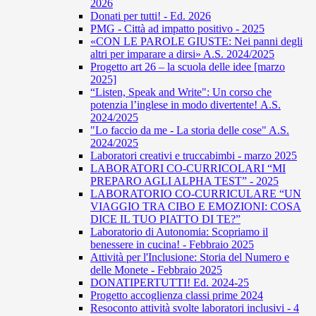
2026
Donati per tutti! - Ed. 2026
PMG - Città ad impatto positivo - 2025
«CON LE PAROLE GIUSTE: Nei panni degli
altri per imparare a dirsi» A.S. 2024/2025
Progetto art 26 – la scuola delle idee [marzo
2025]
“Listen, Speak and Write": Un corso che
potenzia l’inglese in modo divertente! A.S.
2024/2025
"Lo faccio da me - La storia delle cose" A.S.
2024/2025
Laboratori creativi e truccabimbi - marzo 2025
LABORATORI CO-CURRICOLARI “MI
PREPARO AGLI ALPHA TEST” - 2025
LABORATORIO CO-CURRICULARE “UN
VIAGGIO TRA CIBO E EMOZIONI: COSA
DICE IL TUO PIATTO DI TE?”
Laboratorio di Autonomia: Scopriamo il
benessere in cucina! - Febbraio 2025
Attività per l'Inclusione: Storia del Numero e
delle Monete - Febbraio 2025
DONATIPERTUTTI! Ed. 2024-25
Progetto accoglienza classi prime 2024
Resoconto attività svolte laboratori inclusivi - 4