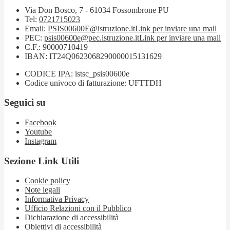
Via Don Bosco, 7 - 61034 Fossombrone PU
Tel:
0721715023
Email:
PSIS00600E@istruzione.it
Link per inviare una mail
PEC:
psis00600e@pec.istruzione.it
Link per inviare una mail
C.F.: 90000710419
IBAN: IT24Q0623068290000015131629
CODICE IPA: istsc_psis00600e
Codice univoco di fatturazione: UFTTDH
Seguici su
Facebook
Youtube
Instagram
Sezione Link Utili
Cookie policy
Note legali
Informativa Privacy
Ufficio Relazioni con il Pubblico
Dichiarazione di accessibilità
Obiettivi di accessibilità