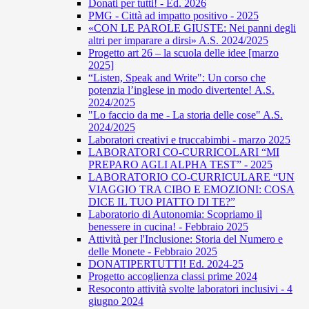
Donati per tutti! - Ed. 2026
PMG - Città ad impatto positivo - 2025
«CON LE PAROLE GIUSTE: Nei panni degli
altri per imparare a dirsi» A.S. 2024/2025
Progetto art 26 – la scuola delle idee [marzo
2025]
“Listen, Speak and Write": Un corso che
potenzia l’inglese in modo divertente! A.S.
2024/2025
"Lo faccio da me - La storia delle cose" A.S.
2024/2025
Laboratori creativi e truccabimbi - marzo 2025
LABORATORI CO-CURRICOLARI “MI
PREPARO AGLI ALPHA TEST” - 2025
LABORATORIO CO-CURRICULARE “UN
VIAGGIO TRA CIBO E EMOZIONI: COSA
DICE IL TUO PIATTO DI TE?”
Laboratorio di Autonomia: Scopriamo il
benessere in cucina! - Febbraio 2025
Attività per l'Inclusione: Storia del Numero e
delle Monete - Febbraio 2025
DONATIPERTUTTI! Ed. 2024-25
Progetto accoglienza classi prime 2024
Resoconto attività svolte laboratori inclusivi - 4
giugno 2024