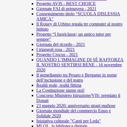
Progetto AVIS - BEST CHOICE
Giornate FAI di primavera - 2021
Conseguimento titolo “SCUOLA DISLESSIA
AMICA"
Il Rotary di Urbino regala tre computer al nostro
Istituto
Progetto “I fuoriclasse; un amico tutor per
sempre”
Giornata del ricordo - 2021
I triangoli rosa - 2021
Progetto Crocus - 2021
QUANDO L’IMMAGINE DI SÉ RAFFORZA
IL NOSTRO SENTIRSI BENE - 16 novembre
2020
Il gemellaggio tra Pesaro e Bergamo in nome
dell’inclusione e del teatro
Realtà reale, realtà fittizia
La Costituzione siamo noi!
Concorso Ministero Istruzione/VIS: premiato il
Donati
23 maggio 2020: anniversario stragi mafiose
Giornata mondiale del commercio Equo e
Solidale 2020
Iniziativa culturale "Canti per Leda"
MLOL, la biblioteca digitale