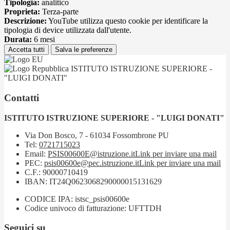
Tipologia:
analitico
Proprieta:
Terza-parte
Descrizione:
YouTube utilizza questo cookie per identificare la
tipologia di device utilizzata dall'utente.
Durata:
6 mesi
Accetta tutti
Salva le preferenze
ISTITUTO ISTRUZIONE SUPERIORE -
"LUIGI DONATI"
Contatti
ISTITUTO ISTRUZIONE SUPERIORE - "LUIGI DONATI"
Via Don Bosco, 7 - 61034 Fossombrone PU
Tel:
0721715023
Email:
PSIS00600E@istruzione.it
Link per inviare una mail
PEC:
psis00600e@pec.istruzione.it
Link per inviare una mail
C.F.: 90000710419
IBAN: IT24Q0623068290000015131629
CODICE IPA: istsc_psis00600e
Codice univoco di fatturazione: UFTTDH
Seguici su