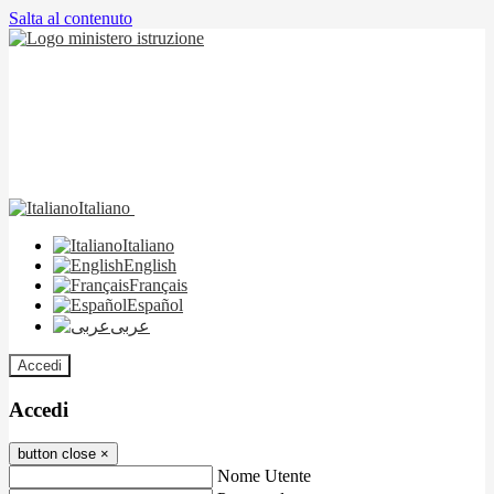
Salta al contenuto
Italiano
Italiano
English
Français
Español
عربى
Accedi
Accedi
button close
×
Nome Utente