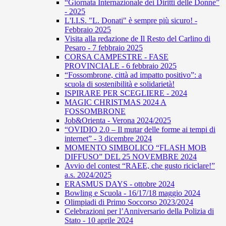
“Giornata Internazionale dei Diritti delle Donne”
- 2025
L'I.I.S. "L. Donati" è sempre più sicuro! -
Febbraio 2025
Visita alla redazione de Il Resto del Carlino di
Pesaro - 7 febbraio 2025
CORSA CAMPESTRE - FASE
PROVINCIALE - 6 febbraio 2025
“Fossombrone, città ad impatto positivo”: a
scuola di sostenibilità e solidarietà!
ISPIRARE PER SCEGLIERE - 2024
MAGIC CHRISTMAS 2024 A
FOSSOMBRONE
Job&Orienta - Verona 2024/2025
“OVIDIO 2.0 – Il mutar delle forme ai tempi di
internet” - 3 dicembre 2024
MOMENTO SIMBOLICO “FLASH MOB
DIFFUSO” DEL 25 NOVEMBRE 2024
Avvio del contest “RAEE, che gusto riciclare!”
a.s. 2024/2025
ERASMUS DAYS - ottobre 2024
Bowling e Scuola - 16/17/18 maggio 2024
Olimpiadi di Primo Soccorso 2023/2024
Celebrazioni per l’Anniversario della Polizia di
Stato - 10 aprile 2024