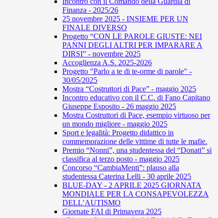
Incontro con il Comando della Guardia di
Finanza - 2025/26
25 novembre 2025 - INSIEME PER UN
FINALE DIVERSO
Progetto “CON LE PAROLE GIUSTE: NEI
PANNI DEGLI ALTRI PER IMPARARE A
DIRSI” - novembre 2025
Accoglienza A.S. 2025-2026
Progetto "Parlo a te di te-orme di parole" -
30/05/2025
Mostra “Costruttori di Pace” - maggio 2025
Incontro educativo con il C.C. di Fano Capitano
Giuseppe Esposito - 26 maggio 2025
Mostra Costruttori di Pace, esempio virtuoso per
un mondo migliore - maggio 2025
Sport e legalità: Progetto didattico in
commemorazione delle vittime di tutte le mafie.
Premio “Nonni”, una studentessa del “Donati” si
classifica al terzo posto - maggio 2025
Concorso “CambiaMenti”: plauso alla
studentessa Caterina Lelli - 30 aprile 2025
BLUE-DAY - 2 APRILE 2025 GIORNATA
MONDIALE PER LA CONSAPEVOLEZZA
DELL’AUTISMO
Giornate FAI di Primavera 2025