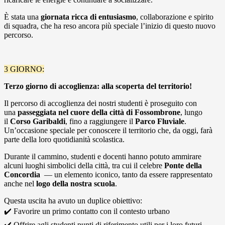
È stata una
giornata ricca di entusiasmo
, collaborazione e spirito
di squadra, che ha reso ancora più speciale l’inizio di questo nuovo
percorso.
3 GIORNO:
Terzo giorno di accoglienza: alla scoperta del territorio
!
Il percorso di accoglienza dei nostri studenti è proseguito con
una
passeggiata nel cuore della città di Fossombrone
, lungo
il
Corso Garibaldi
, fino a raggiungere il
Parco Fluviale
.
Un’occasione speciale per conoscere il territorio che, da oggi, farà
parte della loro quotidianità scolastica.
Durante il cammino, studenti e docenti hanno potuto ammirare
alcuni luoghi simbolici della città, tra cui il celebre
Ponte della
Concordia
— un elemento iconico, tanto da essere rappresentato
anche nel
logo della nostra scuola
.
Questa uscita ha avuto un duplice obiettivo:
✔️
Favorire un primo contatto con il contesto urbano
✔️
Offrire agli studenti punti di riferimento utili per i loro futuri