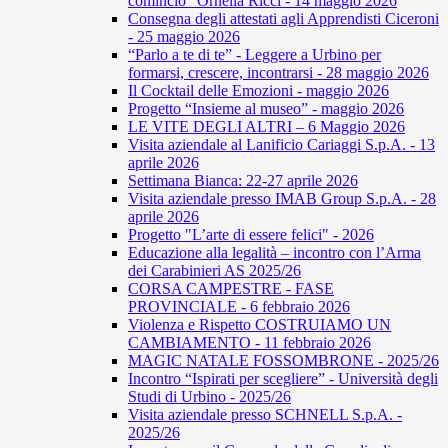
comincio” Ornella Ricci - 14 maggio 2026
Consegna degli attestati agli Apprendisti Ciceroni
- 25 maggio 2026
“Parlo a te di te” - Leggere a Urbino per
formarsi, crescere, incontrarsi - 28 maggio 2026
Il Cocktail delle Emozioni - maggio 2026
Progetto “Insieme al museo” - maggio 2026
LE VITE DEGLI ALTRI – 6 Maggio 2026
Visita aziendale al Lanificio Cariaggi S.p.A. - 13
aprile 2026
Settimana Bianca: 22-27 aprile 2026
Visita aziendale presso IMAB Group S.p.A. - 28
aprile 2026
Progetto "L’arte di essere felici" - 2026
Educazione alla legalità – incontro con l’Arma
dei Carabinieri AS 2025/26
CORSA CAMPESTRE - FASE
PROVINCIALE - 6 febbraio 2026
Violenza e Rispetto COSTRUIAMO UN
CAMBIAMENTO - 11 febbraio 2026
MAGIC NATALE FOSSOMBRONE - 2025/26
Incontro “Ispirati per scegliere” - Università degli
Studi di Urbino - 2025/26
Visita aziendale presso SCHNELL S.p.A. -
2025/26