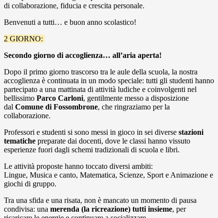
di collaborazione, fiducia e crescita personale.
Benvenuti a tutti… e buon anno scolastico!
2
GIORNO:
Secondo giorno di accoglienza… all’aria aperta!
Dopo il primo giorno trascorso tra le aule della scuola, la nostra
accoglienza è continuata in un modo speciale: tutti gli studenti hanno
partecipato a una mattinata di attività ludiche e coinvolgenti nel
bellissimo
Parco Carloni
, gentilmente messo a disposizione
dal
Comune di Fossombrone
, che ringraziamo per la
collaborazione.
Professori e studenti si sono messi in gioco in sei diverse
stazioni
tematiche
preparate dai docenti, dove le classi hanno vissuto
esperienze fuori dagli schemi tradizionali di scuola e libri.
Le attività proposte hanno toccato diversi ambiti:
Lingue, Musica e canto, Matematica, Scienze, Sport e Animazione e
giochi di gruppo.
Tra una sfida e una risata, non è mancato un momento di pausa
condivisa: una
merenda
(la ricreazione)
tutti insieme
, per
ricaricare le energie e continuare a socializzare.