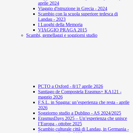
aprile 2024
Viaggio d'istruzione in Grecia - 2024
Scambio con la scuola superiore tedesca di
Landau - 2023
I Luoghi della Memoria
VIAGGIO PRAGA 2015
Scambi, gemellaggi e soggiorni studio
PCTO a Oxford - 8/17 aprile 2026
Santiago de Compostela Erasmus+ KA121 -
maggio 2026
F.S.L. in Spagna: un’esperienza che resta - aprile
2026
Soggiorno studio a Dublino - AS 2024/2025
ErasmusDays 2025 – Un’esperienza che unisce
l’Europa - ottobre 2025
Scambio culturale città di Landau, in Germania -