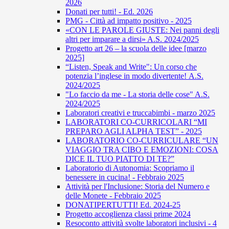
2026
Donati per tutti! - Ed. 2026
PMG - Città ad impatto positivo - 2025
«CON LE PAROLE GIUSTE: Nei panni degli
altri per imparare a dirsi» A.S. 2024/2025
Progetto art 26 – la scuola delle idee [marzo
2025]
“Listen, Speak and Write": Un corso che
potenzia l’inglese in modo divertente! A.S.
2024/2025
"Lo faccio da me - La storia delle cose" A.S.
2024/2025
Laboratori creativi e truccabimbi - marzo 2025
LABORATORI CO-CURRICOLARI “MI
PREPARO AGLI ALPHA TEST” - 2025
LABORATORIO CO-CURRICULARE “UN
VIAGGIO TRA CIBO E EMOZIONI: COSA
DICE IL TUO PIATTO DI TE?”
Laboratorio di Autonomia: Scopriamo il
benessere in cucina! - Febbraio 2025
Attività per l'Inclusione: Storia del Numero e
delle Monete - Febbraio 2025
DONATIPERTUTTI! Ed. 2024-25
Progetto accoglienza classi prime 2024
Resoconto attività svolte laboratori inclusivi - 4