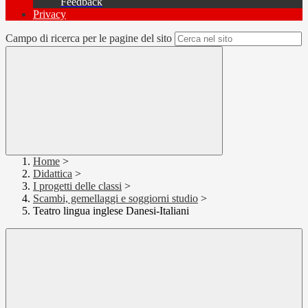
Feedback
Privacy
Campo di ricerca per le pagine del sito
Home
>
Didattica
>
I progetti delle classi
>
Scambi, gemellaggi e soggiorni studio
>
Teatro lingua inglese Danesi-Italiani