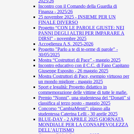
2025/26
Incontro con il Comando della Guardia di
Finanza - 2025/26
25 novembre 2025 - INSIEME PER UN
FINALE DIVERSO
Progetto “CON LE PAROLE GIUSTE: NEI
PANNI DEGLI ALTRI PER IMPARARE A
DIRSI” - novembre 2025
Accoglienza A.S. 2025-2026
Progetto "Parlo a te di te-orme di parole" -
30/05/2025
Mostra “Costruttori di Pace” - maggio 2025
Incontro educativo con il C.C. di Fano Capitano
Giuseppe Esposito - 26 maggio 2025
Mostra Costruttori di Pace, esempio virtuoso per
un mondo migliore - maggio 2025
Sport e legalità: Progetto didattico in
commemorazione delle vittime di tutte le mafie.
Premio “Nonni”, una studentessa del “Donati” si
classifica al terzo posto - maggio 2025
Concorso “CambiaMenti”: plauso alla
studentessa Caterina Lelli - 30 aprile 2025
BLUE-DAY - 2 APRILE 2025 GIORNATA
MONDIALE PER LA CONSAPEVOLEZZA
DELL’AUTISMO