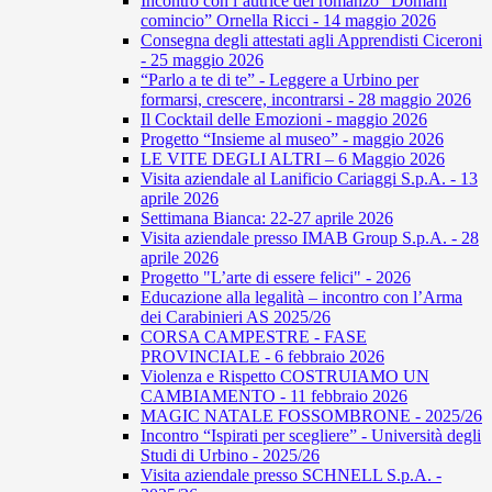
Incontro con l’autrice del romanzo “Domani
comincio” Ornella Ricci - 14 maggio 2026
Consegna degli attestati agli Apprendisti Ciceroni
- 25 maggio 2026
“Parlo a te di te” - Leggere a Urbino per
formarsi, crescere, incontrarsi - 28 maggio 2026
Il Cocktail delle Emozioni - maggio 2026
Progetto “Insieme al museo” - maggio 2026
LE VITE DEGLI ALTRI – 6 Maggio 2026
Visita aziendale al Lanificio Cariaggi S.p.A. - 13
aprile 2026
Settimana Bianca: 22-27 aprile 2026
Visita aziendale presso IMAB Group S.p.A. - 28
aprile 2026
Progetto "L’arte di essere felici" - 2026
Educazione alla legalità – incontro con l’Arma
dei Carabinieri AS 2025/26
CORSA CAMPESTRE - FASE
PROVINCIALE - 6 febbraio 2026
Violenza e Rispetto COSTRUIAMO UN
CAMBIAMENTO - 11 febbraio 2026
MAGIC NATALE FOSSOMBRONE - 2025/26
Incontro “Ispirati per scegliere” - Università degli
Studi di Urbino - 2025/26
Visita aziendale presso SCHNELL S.p.A. -