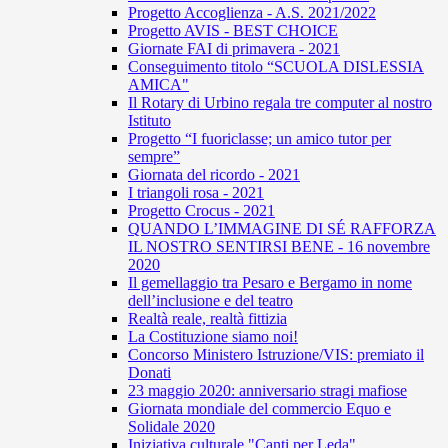
Progetto Accoglienza - A.S. 2021/2022
Progetto AVIS - BEST CHOICE
Giornate FAI di primavera - 2021
Conseguimento titolo “SCUOLA DISLESSIA
AMICA"
Il Rotary di Urbino regala tre computer al nostro
Istituto
Progetto “I fuoriclasse; un amico tutor per
sempre”
Giornata del ricordo - 2021
I triangoli rosa - 2021
Progetto Crocus - 2021
QUANDO L’IMMAGINE DI SÉ RAFFORZA
IL NOSTRO SENTIRSI BENE - 16 novembre
2020
Il gemellaggio tra Pesaro e Bergamo in nome
dell’inclusione e del teatro
Realtà reale, realtà fittizia
La Costituzione siamo noi!
Concorso Ministero Istruzione/VIS: premiato il
Donati
23 maggio 2020: anniversario stragi mafiose
Giornata mondiale del commercio Equo e
Solidale 2020
Iniziativa culturale "Canti per Leda"