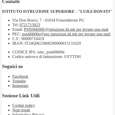
Contatti
ISTITUTO ISTRUZIONE SUPERIORE - "LUIGI DONATI"
Via Don Bosco, 7 - 61034 Fossombrone PU
Tel:
0721715023
Email:
PSIS00600E@istruzione.it
Link per inviare una mail
PEC:
psis00600e@pec.istruzione.it
Link per inviare una mail
C.F.: 90000710419
IBAN: IT24Q0623068290000015131629
CODICE IPA: istsc_psis00600e
Codice univoco di fatturazione: UFTTDH
Seguici su
Facebook
Youtube
Instagram
Sezione Link Utili
Cookie policy
Note legali
Informativa Privacy