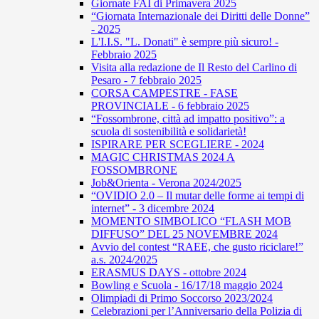
Giornate FAI di Primavera 2025
“Giornata Internazionale dei Diritti delle Donne”
- 2025
L'I.I.S. "L. Donati" è sempre più sicuro! -
Febbraio 2025
Visita alla redazione de Il Resto del Carlino di
Pesaro - 7 febbraio 2025
CORSA CAMPESTRE - FASE
PROVINCIALE - 6 febbraio 2025
“Fossombrone, città ad impatto positivo”: a
scuola di sostenibilità e solidarietà!
ISPIRARE PER SCEGLIERE - 2024
MAGIC CHRISTMAS 2024 A
FOSSOMBRONE
Job&Orienta - Verona 2024/2025
“OVIDIO 2.0 – Il mutar delle forme ai tempi di
internet” - 3 dicembre 2024
MOMENTO SIMBOLICO “FLASH MOB
DIFFUSO” DEL 25 NOVEMBRE 2024
Avvio del contest “RAEE, che gusto riciclare!”
a.s. 2024/2025
ERASMUS DAYS - ottobre 2024
Bowling e Scuola - 16/17/18 maggio 2024
Olimpiadi di Primo Soccorso 2023/2024
Celebrazioni per l’Anniversario della Polizia di