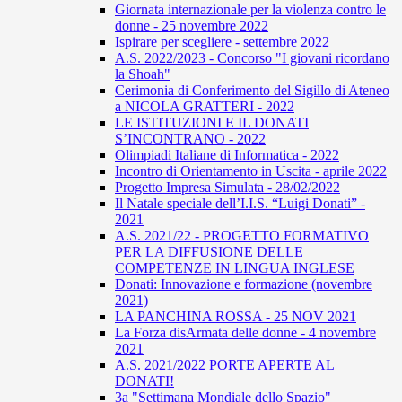
Giornata internazionale per la violenza contro le
donne - 25 novembre 2022
Ispirare per scegliere - settembre 2022
A.S. 2022/2023 - Concorso "I giovani ricordano
la Shoah"
Cerimonia di Conferimento del Sigillo di Ateneo
a NICOLA GRATTERI - 2022
LE ISTITUZIONI E IL DONATI
S’INCONTRANO - 2022
Olimpiadi Italiane di Informatica - 2022
Incontro di Orientamento in Uscita - aprile 2022
Progetto Impresa Simulata - 28/02/2022
Il Natale speciale dell’I.I.S. “Luigi Donati” -
2021
A.S. 2021/22 - PROGETTO FORMATIVO
PER LA DIFFUSIONE DELLE
COMPETENZE IN LINGUA INGLESE
Donati: Innovazione e formazione (novembre
2021)
LA PANCHINA ROSSA - 25 NOV 2021
La Forza disArmata delle donne - 4 novembre
2021
A.S. 2021/2022 PORTE APERTE AL
DONATI!
3a "Settimana Mondiale dello Spazio"