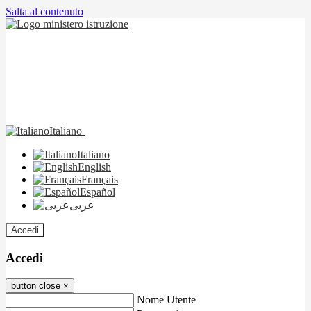
Salta al contenuto
Italiano
Italiano
English
Français
Español
عربى
Accedi
Accedi
button close
×
Nome Utente