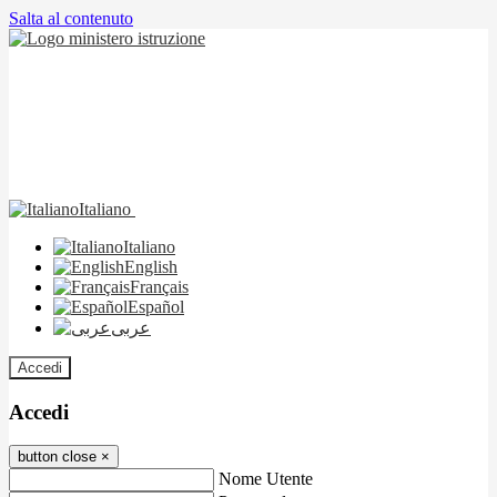
Salta al contenuto
Italiano
Italiano
English
Français
Español
عربى
Accedi
Accedi
button close
×
Nome Utente