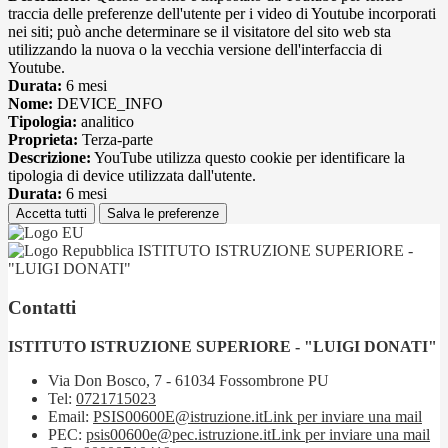
traccia delle preferenze dell'utente per i video di Youtube incorporati
nei siti; può anche determinare se il visitatore del sito web sta
utilizzando la nuova o la vecchia versione dell'interfaccia di
Youtube.
Durata:
6 mesi
Nome:
DEVICE_INFO
Tipologia:
analitico
Proprieta:
Terza-parte
Descrizione:
YouTube utilizza questo cookie per identificare la
tipologia di device utilizzata dall'utente.
Durata:
6 mesi
Accetta tutti
Salva le preferenze
ISTITUTO ISTRUZIONE SUPERIORE -
"LUIGI DONATI"
Contatti
ISTITUTO ISTRUZIONE SUPERIORE - "LUIGI DONATI"
Via Don Bosco, 7 - 61034 Fossombrone PU
Tel:
0721715023
Email:
PSIS00600E@istruzione.it
Link per inviare una mail
PEC:
psis00600e@pec.istruzione.it
Link per inviare una mail