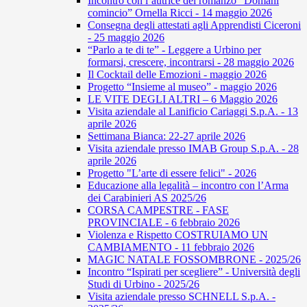
Incontro con l’autrice del romanzo “Domani
comincio” Ornella Ricci - 14 maggio 2026
Consegna degli attestati agli Apprendisti Ciceroni
- 25 maggio 2026
“Parlo a te di te” - Leggere a Urbino per
formarsi, crescere, incontrarsi - 28 maggio 2026
Il Cocktail delle Emozioni - maggio 2026
Progetto “Insieme al museo” - maggio 2026
LE VITE DEGLI ALTRI – 6 Maggio 2026
Visita aziendale al Lanificio Cariaggi S.p.A. - 13
aprile 2026
Settimana Bianca: 22-27 aprile 2026
Visita aziendale presso IMAB Group S.p.A. - 28
aprile 2026
Progetto "L’arte di essere felici" - 2026
Educazione alla legalità – incontro con l’Arma
dei Carabinieri AS 2025/26
CORSA CAMPESTRE - FASE
PROVINCIALE - 6 febbraio 2026
Violenza e Rispetto COSTRUIAMO UN
CAMBIAMENTO - 11 febbraio 2026
MAGIC NATALE FOSSOMBRONE - 2025/26
Incontro “Ispirati per scegliere” - Università degli
Studi di Urbino - 2025/26
Visita aziendale presso SCHNELL S.p.A. -