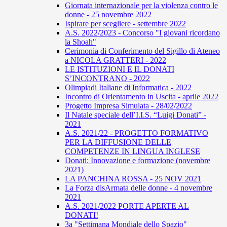
Giornata internazionale per la violenza contro le
donne - 25 novembre 2022
Ispirare per scegliere - settembre 2022
A.S. 2022/2023 - Concorso "I giovani ricordano
la Shoah"
Cerimonia di Conferimento del Sigillo di Ateneo
a NICOLA GRATTERI - 2022
LE ISTITUZIONI E IL DONATI
S’INCONTRANO - 2022
Olimpiadi Italiane di Informatica - 2022
Incontro di Orientamento in Uscita - aprile 2022
Progetto Impresa Simulata - 28/02/2022
Il Natale speciale dell’I.I.S. “Luigi Donati” -
2021
A.S. 2021/22 - PROGETTO FORMATIVO
PER LA DIFFUSIONE DELLE
COMPETENZE IN LINGUA INGLESE
Donati: Innovazione e formazione (novembre
2021)
LA PANCHINA ROSSA - 25 NOV 2021
La Forza disArmata delle donne - 4 novembre
2021
A.S. 2021/2022 PORTE APERTE AL
DONATI!
3a "Settimana Mondiale dello Spazio"