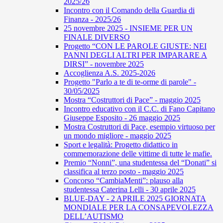
2025/26
Incontro con il Comando della Guardia di
Finanza - 2025/26
25 novembre 2025 - INSIEME PER UN
FINALE DIVERSO
Progetto “CON LE PAROLE GIUSTE: NEI
PANNI DEGLI ALTRI PER IMPARARE A
DIRSI” - novembre 2025
Accoglienza A.S. 2025-2026
Progetto "Parlo a te di te-orme di parole" -
30/05/2025
Mostra “Costruttori di Pace” - maggio 2025
Incontro educativo con il C.C. di Fano Capitano
Giuseppe Esposito - 26 maggio 2025
Mostra Costruttori di Pace, esempio virtuoso per
un mondo migliore - maggio 2025
Sport e legalità: Progetto didattico in
commemorazione delle vittime di tutte le mafie.
Premio “Nonni”, una studentessa del “Donati” si
classifica al terzo posto - maggio 2025
Concorso “CambiaMenti”: plauso alla
studentessa Caterina Lelli - 30 aprile 2025
BLUE-DAY - 2 APRILE 2025 GIORNATA
MONDIALE PER LA CONSAPEVOLEZZA
DELL’AUTISMO