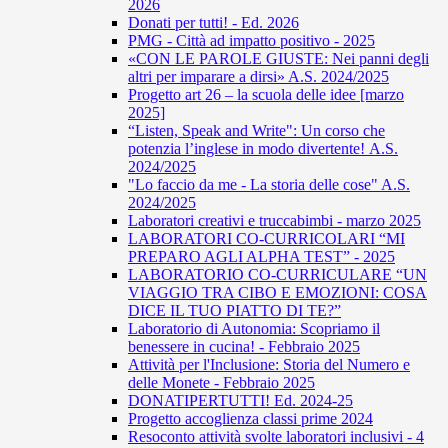
2026
Donati per tutti! - Ed. 2026
PMG - Città ad impatto positivo - 2025
«CON LE PAROLE GIUSTE: Nei panni degli
altri per imparare a dirsi» A.S. 2024/2025
Progetto art 26 – la scuola delle idee [marzo
2025]
“Listen, Speak and Write": Un corso che
potenzia l’inglese in modo divertente! A.S.
2024/2025
"Lo faccio da me - La storia delle cose" A.S.
2024/2025
Laboratori creativi e truccabimbi - marzo 2025
LABORATORI CO-CURRICOLARI “MI
PREPARO AGLI ALPHA TEST” - 2025
LABORATORIO CO-CURRICULARE “UN
VIAGGIO TRA CIBO E EMOZIONI: COSA
DICE IL TUO PIATTO DI TE?”
Laboratorio di Autonomia: Scopriamo il
benessere in cucina! - Febbraio 2025
Attività per l'Inclusione: Storia del Numero e
delle Monete - Febbraio 2025
DONATIPERTUTTI! Ed. 2024-25
Progetto accoglienza classi prime 2024
Resoconto attività svolte laboratori inclusivi - 4