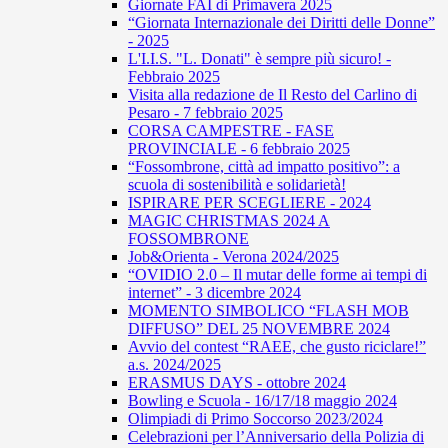
Giornate FAI di Primavera 2025
“Giornata Internazionale dei Diritti delle Donne”
- 2025
L'I.I.S. "L. Donati" è sempre più sicuro! -
Febbraio 2025
Visita alla redazione de Il Resto del Carlino di
Pesaro - 7 febbraio 2025
CORSA CAMPESTRE - FASE
PROVINCIALE - 6 febbraio 2025
“Fossombrone, città ad impatto positivo”: a
scuola di sostenibilità e solidarietà!
ISPIRARE PER SCEGLIERE - 2024
MAGIC CHRISTMAS 2024 A
FOSSOMBRONE
Job&Orienta - Verona 2024/2025
“OVIDIO 2.0 – Il mutar delle forme ai tempi di
internet” - 3 dicembre 2024
MOMENTO SIMBOLICO “FLASH MOB
DIFFUSO” DEL 25 NOVEMBRE 2024
Avvio del contest “RAEE, che gusto riciclare!”
a.s. 2024/2025
ERASMUS DAYS - ottobre 2024
Bowling e Scuola - 16/17/18 maggio 2024
Olimpiadi di Primo Soccorso 2023/2024
Celebrazioni per l’Anniversario della Polizia di