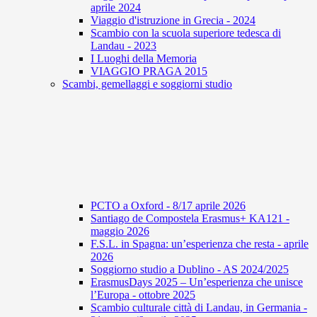
aprile 2024
Viaggio d'istruzione in Grecia - 2024
Scambio con la scuola superiore tedesca di
Landau - 2023
I Luoghi della Memoria
VIAGGIO PRAGA 2015
Scambi, gemellaggi e soggiorni studio
PCTO a Oxford - 8/17 aprile 2026
Santiago de Compostela Erasmus+ KA121 -
maggio 2026
F.S.L. in Spagna: un’esperienza che resta - aprile
2026
Soggiorno studio a Dublino - AS 2024/2025
ErasmusDays 2025 – Un’esperienza che unisce
l’Europa - ottobre 2025
Scambio culturale città di Landau, in Germania -