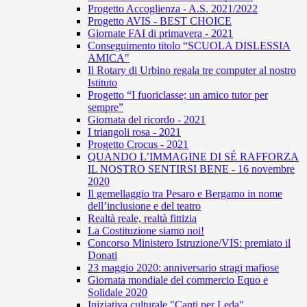
Progetto Accoglienza - A.S. 2021/2022
Progetto AVIS - BEST CHOICE
Giornate FAI di primavera - 2021
Conseguimento titolo “SCUOLA DISLESSIA
AMICA"
Il Rotary di Urbino regala tre computer al nostro
Istituto
Progetto “I fuoriclasse; un amico tutor per
sempre”
Giornata del ricordo - 2021
I triangoli rosa - 2021
Progetto Crocus - 2021
QUANDO L’IMMAGINE DI SÉ RAFFORZA
IL NOSTRO SENTIRSI BENE - 16 novembre
2020
Il gemellaggio tra Pesaro e Bergamo in nome
dell’inclusione e del teatro
Realtà reale, realtà fittizia
La Costituzione siamo noi!
Concorso Ministero Istruzione/VIS: premiato il
Donati
23 maggio 2020: anniversario stragi mafiose
Giornata mondiale del commercio Equo e
Solidale 2020
Iniziativa culturale "Canti per Leda"