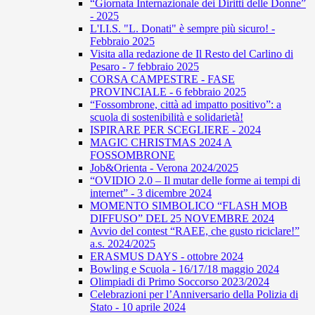
“Giornata Internazionale dei Diritti delle Donne”
- 2025
L'I.I.S. "L. Donati" è sempre più sicuro! -
Febbraio 2025
Visita alla redazione de Il Resto del Carlino di
Pesaro - 7 febbraio 2025
CORSA CAMPESTRE - FASE
PROVINCIALE - 6 febbraio 2025
“Fossombrone, città ad impatto positivo”: a
scuola di sostenibilità e solidarietà!
ISPIRARE PER SCEGLIERE - 2024
MAGIC CHRISTMAS 2024 A
FOSSOMBRONE
Job&Orienta - Verona 2024/2025
“OVIDIO 2.0 – Il mutar delle forme ai tempi di
internet” - 3 dicembre 2024
MOMENTO SIMBOLICO “FLASH MOB
DIFFUSO” DEL 25 NOVEMBRE 2024
Avvio del contest “RAEE, che gusto riciclare!”
a.s. 2024/2025
ERASMUS DAYS - ottobre 2024
Bowling e Scuola - 16/17/18 maggio 2024
Olimpiadi di Primo Soccorso 2023/2024
Celebrazioni per l’Anniversario della Polizia di
Stato - 10 aprile 2024