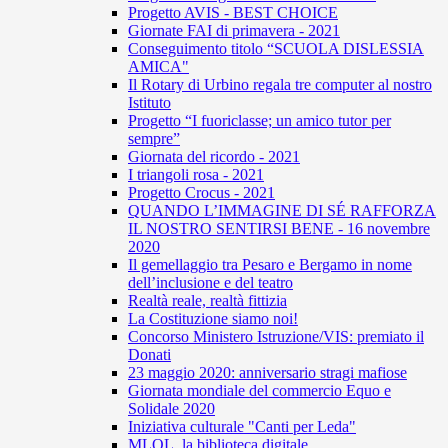
Progetto AVIS - BEST CHOICE
Giornate FAI di primavera - 2021
Conseguimento titolo “SCUOLA DISLESSIA
AMICA"
Il Rotary di Urbino regala tre computer al nostro
Istituto
Progetto “I fuoriclasse; un amico tutor per
sempre”
Giornata del ricordo - 2021
I triangoli rosa - 2021
Progetto Crocus - 2021
QUANDO L’IMMAGINE DI SÉ RAFFORZA
IL NOSTRO SENTIRSI BENE - 16 novembre
2020
Il gemellaggio tra Pesaro e Bergamo in nome
dell’inclusione e del teatro
Realtà reale, realtà fittizia
La Costituzione siamo noi!
Concorso Ministero Istruzione/VIS: premiato il
Donati
23 maggio 2020: anniversario stragi mafiose
Giornata mondiale del commercio Equo e
Solidale 2020
Iniziativa culturale "Canti per Leda"
MLOL, la biblioteca digitale