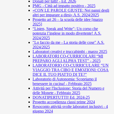
Donati per tutti! - Ed. 2026
PMG - Città ad impatto positivo - 2025
«CON LE PAROLE GIUSTE: Nei panni degli
altri per imparare a dirsi» A.S. 2024/2025
Progetto art 26 – la scuola delle idee [marzo
2025]
“Listen, Speak and Write": Un corso che
potenzia l’inglese in modo divertente! A.S.
2024/2025
"Lo faccio da me - La storia delle cose" A.S.
2024/2025
Laboratori creativi e truccabimbi - marzo 2025
LABORATORI CO-CURRICOLARI “MI
PREPARO AGLI ALPHA TEST” - 2025
LABORATORIO CO-CURRICULARE “UN
VIAGGIO TRA CIBO E EMOZIONI: COSA
DICE IL TUO PIATTO DI TE?”
Laboratorio di Autonomia: Scopriamo il
benessere in cucina! - Febbraio 2025
Attività per l'Inclusione: Storia del Numero e
delle Monete - Febbraio 2025
DONATIPERTUTTI! Ed. 2024-25
Progetto accoglienza classi prime 2024
Resoconto attività svolte laboratori inclusivi - 4
giugno 2024