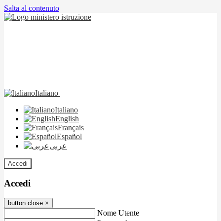
Salta al contenuto
Italiano
Italiano
English
Français
Español
عربى
Accedi
Accedi
button close
×
Nome Utente