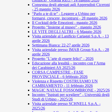
comincio” Ornella Ricci - 14 maggio 2026
Consegna degli attestati agli Apprendisti Ciceroni
- 25 maggio 2026
“Parlo a te di te” - Leggere a Urbino per
formarsi, crescere, incontrarsi - 28 maggio 2026
Il Cocktail delle Emozioni - maggio 2026
Progetto “Insieme al museo” - maggio 2026
LE VITE DEGLI ALTRI – 6 Maggio 2026
Visita aziendale al Lanificio Cariaggi S.p.A. - 13
aprile 2026
Settimana Bianca: 22-27 aprile 2026
Visita aziendale presso IMAB Group S.p.A. - 28
aprile 2026
Progetto "L’arte di essere felici" - 2026
Educazione alla legalità – incontro con l’Arma
dei Carabinieri AS 2025/26
CORSA CAMPESTRE - FASE
PROVINCIALE - 6 febbraio 2026
Violenza e Rispetto COSTRUIAMO UN
CAMBIAMENTO - 11 febbraio 2026
MAGIC NATALE FOSSOMBRONE - 2025/26
Incontro “Ispirati per scegliere” - Università degli
Studi di Urbino - 2025/26
Visita aziendale presso SCHNELL S.p.A. -
2025/26