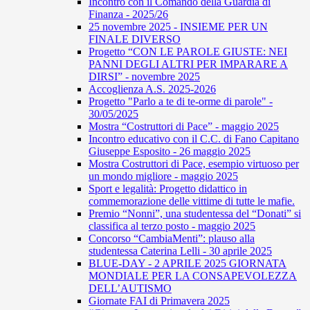
Incontro con il Comando della Guardia di
Finanza - 2025/26
25 novembre 2025 - INSIEME PER UN
FINALE DIVERSO
Progetto “CON LE PAROLE GIUSTE: NEI
PANNI DEGLI ALTRI PER IMPARARE A
DIRSI” - novembre 2025
Accoglienza A.S. 2025-2026
Progetto "Parlo a te di te-orme di parole" -
30/05/2025
Mostra “Costruttori di Pace” - maggio 2025
Incontro educativo con il C.C. di Fano Capitano
Giuseppe Esposito - 26 maggio 2025
Mostra Costruttori di Pace, esempio virtuoso per
un mondo migliore - maggio 2025
Sport e legalità: Progetto didattico in
commemorazione delle vittime di tutte le mafie.
Premio “Nonni”, una studentessa del “Donati” si
classifica al terzo posto - maggio 2025
Concorso “CambiaMenti”: plauso alla
studentessa Caterina Lelli - 30 aprile 2025
BLUE-DAY - 2 APRILE 2025 GIORNATA
MONDIALE PER LA CONSAPEVOLEZZA
DELL’AUTISMO
Giornate FAI di Primavera 2025