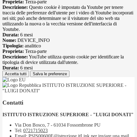
Proprieta:
Terza-parte
Descrizione:
Questo cookie è impostato da Youtube per tenere
traccia delle preferenze dell'utente per i video di Youtube incorporati
nei siti; può anche determinare se il visitatore del sito web sta
utilizzando la nuova o la vecchia versione dell'interfaccia di
Youtube.
Durata:
6 mesi
Nome:
DEVICE_INFO
Tipologia:
analitico
Proprieta:
Terza-parte
Descrizione:
YouTube utilizza questo cookie per identificare la
tipologia di device utilizzata dall'utente.
Durata:
6 mesi
Accetta tutti
Salva le preferenze
ISTITUTO ISTRUZIONE SUPERIORE -
"LUIGI DONATI"
Contatti
ISTITUTO ISTRUZIONE SUPERIORE - "LUIGI DONATI"
Via Don Bosco, 7 - 61034 Fossombrone PU
Tel:
0721715023
Email:
PSIS00600E@istruzione.it
Link per inviare una mail