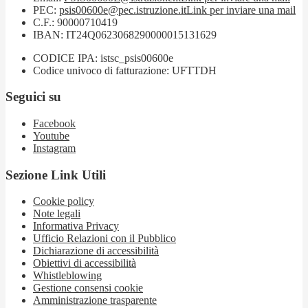
PEC:
psis00600e@pec.istruzione.it
Link per inviare una mail
C.F.: 90000710419
IBAN: IT24Q0623068290000015131629
CODICE IPA: istsc_psis00600e
Codice univoco di fatturazione: UFTTDH
Seguici su
Facebook
Youtube
Instagram
Sezione Link Utili
Cookie policy
Note legali
Informativa Privacy
Ufficio Relazioni con il Pubblico
Dichiarazione di accessibilità
Obiettivi di accessibilità
Whistleblowing
Gestione consensi cookie
Amministrazione trasparente