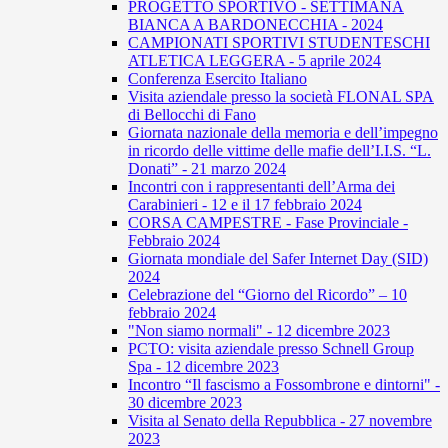
PROGETTO SPORTIVO - SETTIMANA
BIANCA A BARDONECCHIA - 2024
CAMPIONATI SPORTIVI STUDENTESCHI
ATLETICA LEGGERA - 5 aprile 2024
Conferenza Esercito Italiano
Visita aziendale presso la società FLONAL SPA
di Bellocchi di Fano
Giornata nazionale della memoria e dell’impegno
in ricordo delle vittime delle mafie dell’I.I.S. “L.
Donati” - 21 marzo 2024
Incontri con i rappresentanti dell’Arma dei
Carabinieri - 12 e il 17 febbraio 2024
CORSA CAMPESTRE - Fase Provinciale -
Febbraio 2024
Giornata mondiale del Safer Internet Day (SID)
2024
Celebrazione del “Giorno del Ricordo” – 10
febbraio 2024
"Non siamo normali" - 12 dicembre 2023
PCTO: visita aziendale presso Schnell Group
Spa - 12 dicembre 2023
Incontro “Il fascismo a Fossombrone e dintorni" -
30 dicembre 2023
Visita al Senato della Repubblica - 27 novembre
2023