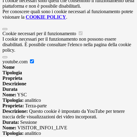
I cookie necessari sono quelli che consentono il funzionamento della
piattaforma e non è possibile disabilitarli.
Per conoscere quali sono i cookie necessari al funzionamento potete
visionare la
COOKIE POLICY
.
Cookie necessari per il funzionamento
I cookie necessari per il funzionamento non possono essere
disabilitati. È possibile consultare l'elenco nella pagina della cookie
policy.
youtube.com
Nome
Tipologia
Proprieta
Descrizione
Durata
Nome:
YSC
Tipologia:
analitico
Proprieta:
Terza-parte
Descrizione:
Questo cookie è impostato da YouTube per tenere
traccia delle visualizzazioni dei video incorporati.
Durata:
Sessione
Nome:
VISITOR_INFO1_LIVE
Tipologia:
analitico