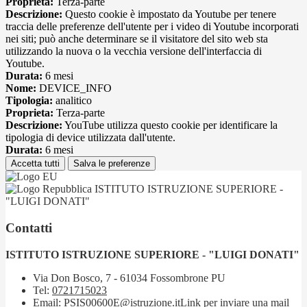
Proprieta:
Terza-parte
Descrizione:
Questo cookie è impostato da Youtube per tenere
traccia delle preferenze dell'utente per i video di Youtube incorporati
nei siti; può anche determinare se il visitatore del sito web sta
utilizzando la nuova o la vecchia versione dell'interfaccia di
Youtube.
Durata:
6 mesi
Nome:
DEVICE_INFO
Tipologia:
analitico
Proprieta:
Terza-parte
Descrizione:
YouTube utilizza questo cookie per identificare la
tipologia di device utilizzata dall'utente.
Durata:
6 mesi
Accetta tutti
Salva le preferenze
ISTITUTO ISTRUZIONE SUPERIORE -
"LUIGI DONATI"
Contatti
ISTITUTO ISTRUZIONE SUPERIORE - "LUIGI DONATI"
Via Don Bosco, 7 - 61034 Fossombrone PU
Tel:
0721715023
Email:
PSIS00600E@istruzione.it
Link per inviare una mail