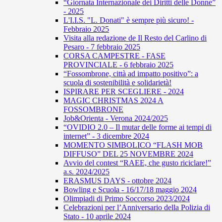
“Giornata Internazionale dei Diritti delle Donne”
- 2025
L'I.I.S. "L. Donati" è sempre più sicuro! -
Febbraio 2025
Visita alla redazione de Il Resto del Carlino di
Pesaro - 7 febbraio 2025
CORSA CAMPESTRE - FASE
PROVINCIALE - 6 febbraio 2025
“Fossombrone, città ad impatto positivo”: a
scuola di sostenibilità e solidarietà!
ISPIRARE PER SCEGLIERE - 2024
MAGIC CHRISTMAS 2024 A
FOSSOMBRONE
Job&Orienta - Verona 2024/2025
“OVIDIO 2.0 – Il mutar delle forme ai tempi di
internet” - 3 dicembre 2024
MOMENTO SIMBOLICO “FLASH MOB
DIFFUSO” DEL 25 NOVEMBRE 2024
Avvio del contest “RAEE, che gusto riciclare!”
a.s. 2024/2025
ERASMUS DAYS - ottobre 2024
Bowling e Scuola - 16/17/18 maggio 2024
Olimpiadi di Primo Soccorso 2023/2024
Celebrazioni per l’Anniversario della Polizia di
Stato - 10 aprile 2024