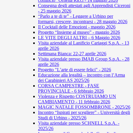
comincio” Ornella Ricci - 14 maggio 2026
Consegna degli attestati agli Apprendisti Ciceroni
- 25 maggio 2026
“Parlo a te di te” - Leggere a Urbino per
formarsi, crescere, incontrarsi - 28 maggio 2026
Il Cocktail delle Emozioni - maggio 2026
Progetto “Insieme al museo” - maggio 2026
LE VITE DEGLI ALTRI – 6 Maggio 2026
Visita aziendale al Lanificio Cariaggi S.p.A. - 13
aprile 2026
Settimana Bianca: 22-27 aprile 2026
Visita aziendale presso IMAB Group S.p.A. - 28
aprile 2026
Progetto "L’arte di essere felici" - 2026
Educazione alla legalità – incontro con l’Arma
dei Carabinieri AS 2025/26
CORSA CAMPESTRE - FASE
PROVINCIALE - 6 febbraio 2026
Violenza e Rispetto COSTRUIAMO UN
CAMBIAMENTO - 11 febbraio 2026
MAGIC NATALE FOSSOMBRONE - 2025/26
Incontro “Ispirati per scegliere” - Università degli
Studi di Urbino - 2025/26
Visita aziendale presso SCHNELL S.p.A. -
2025/26