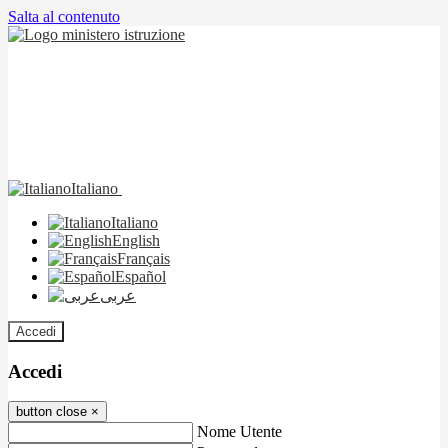
Salta al contenuto
Italiano
Italiano
English
Français
Español
عربى
Accedi
Accedi
button close
×
Nome Utente