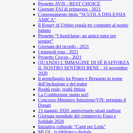
Progetto AVIS - BEST CHOICE
Giornate FAI di primavera - 2021
Conseguimento titolo “SCUOLA DISLESSIA
AMICA"
Il Rotary di Urbino regala tre computer al nostro
Istituto
Progetto “I fuoriclasse; un amico tutor per
sempre”
Giornata del ricordo - 2021
I triangoli rosa - 2021
Progetto Crocus - 2021
QUANDO L’IMMAGINE DI SÉ RAFFORZA
IL NOSTRO SENTIRSI BENE - 16 novembre
2020
Il gemellaggio tra Pesaro e Bergamo in nome
dell’inclusione e del teatro
Realtà reale, realtà fittizia
La Costituzione siamo noi!
Concorso Ministero Istruzione/VIS: premiato il
Donati
23 maggio 2020: anniversario stragi mafiose
Giornata mondiale del commercio Equo e
Solidale 2020
Iniziativa culturale "Canti per Leda"
MLOL, la biblioteca digitale