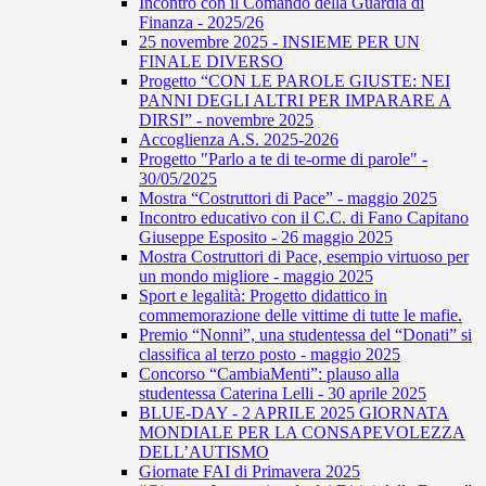
Incontro con il Comando della Guardia di
Finanza - 2025/26
25 novembre 2025 - INSIEME PER UN
FINALE DIVERSO
Progetto “CON LE PAROLE GIUSTE: NEI
PANNI DEGLI ALTRI PER IMPARARE A
DIRSI” - novembre 2025
Accoglienza A.S. 2025-2026
Progetto "Parlo a te di te-orme di parole" -
30/05/2025
Mostra “Costruttori di Pace” - maggio 2025
Incontro educativo con il C.C. di Fano Capitano
Giuseppe Esposito - 26 maggio 2025
Mostra Costruttori di Pace, esempio virtuoso per
un mondo migliore - maggio 2025
Sport e legalità: Progetto didattico in
commemorazione delle vittime di tutte le mafie.
Premio “Nonni”, una studentessa del “Donati” si
classifica al terzo posto - maggio 2025
Concorso “CambiaMenti”: plauso alla
studentessa Caterina Lelli - 30 aprile 2025
BLUE-DAY - 2 APRILE 2025 GIORNATA
MONDIALE PER LA CONSAPEVOLEZZA
DELL’AUTISMO
Giornate FAI di Primavera 2025