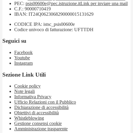
PEC:
psis00600e@pec.istruzione.it
Link per inviare una mail
C.F.: 90000710419
IBAN: IT24Q0623068290000015131629
CODICE IPA: istsc_psis00600e
Codice univoco di fatturazione: UFTTDH
Seguici su
Facebook
Youtube
Instagram
Sezione Link Utili
Cookie policy
Note legali
Informativa Privacy
Ufficio Relazioni con il Pubblico
Dichiarazione di accessibilità
Obiettivi di accessibilità
Whistleblowing
Gestione consensi cookie
Amministrazione trasparente