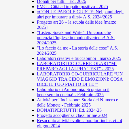
Donati per tutti! - Ed. 2026
PMG - Città ad impatto positivo - 2025
«CON LE PAROLE GIUSTE: Nei panni degli
altri per imparare a dirsi» A.S. 2024/2025
Progetto art 26 – la scuola delle idee [marzo
2025]
“Listen, Speak and Write": Un corso che
potenzia l’inglese in modo divertente! A.S.
2024/2025
"Lo faccio da me - La storia delle cose" A.S.
2024/2025
Laboratori creativi e truccabimbi - marzo 2025
LABORATORI CO-CURRICOLARI “MI
PREPARO AGLI ALPHA TEST” - 2025
LABORATORIO CO-CURRICULARE “UN
VIAGGIO TRA CIBO E EMOZIONI: COSA
DICE IL TUO PIATTO DI TE?”
Laboratorio di Autonomia: Scopriamo il
benessere in cucina! - Febbraio 2025
Attività per l'Inclusione: Storia del Numero e
delle Monete - Febbraio 2025
DONATIPERTUTTI! Ed. 2024-25
Progetto accoglienza classi prime 2024
Resoconto attività svolte laboratori inclusivi - 4
giugno 2024