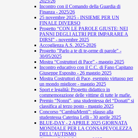
2025/26
Incontro con il Comando della Guardia di
Finanza - 2025/26
25 novembre 2025 - INSIEME PER UN
FINALE DIVERSO
Progetto “CON LE PAROLE GIUSTE: NEI
PANNI DEGLI ALTRI PER IMPARARE A
DIRSI” - novembre 2025
Accoglienza A.S. 2025-2026
Progetto "Parlo a te di te-orme di parole" -
30/05/2025
Mostra “Costruttori di Pace” - maggio 2025
Incontro educativo con il C.C. di Fano Capitano
Giuseppe Esposito - 26 maggio 2025
Mostra Costruttori di Pace, esempio virtuoso per
un mondo migliore - maggio 2025
Sport e legalità: Progetto didattico in
commemorazione delle vittime di tutte le mafie.
Premio “Nonni”, una studentessa del “Donati” si
classifica al terzo posto - maggio 2025
Concorso “CambiaMenti”: plauso alla
studentessa Caterina Lelli - 30 aprile 2025
BLUE-DAY - 2 APRILE 2025 GIORNATA
MONDIALE PER LA CONSAPEVOLEZZA
DELL’AUTISMO