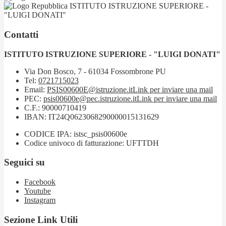
ISTITUTO ISTRUZIONE SUPERIORE -
"LUIGI DONATI"
Contatti
ISTITUTO ISTRUZIONE SUPERIORE - "LUIGI DONATI"
Via Don Bosco, 7 - 61034 Fossombrone PU
Tel:
0721715023
Email:
PSIS00600E@istruzione.it
Link per inviare una mail
PEC:
psis00600e@pec.istruzione.it
Link per inviare una mail
C.F.: 90000710419
IBAN: IT24Q0623068290000015131629
CODICE IPA: istsc_psis00600e
Codice univoco di fatturazione: UFTTDH
Seguici su
Facebook
Youtube
Instagram
Sezione Link Utili