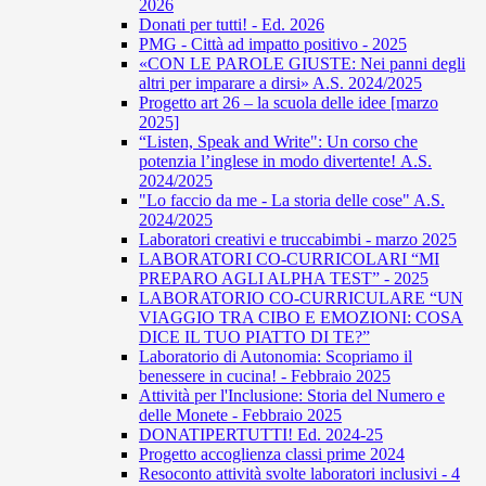
2026
Donati per tutti! - Ed. 2026
PMG - Città ad impatto positivo - 2025
«CON LE PAROLE GIUSTE: Nei panni degli
altri per imparare a dirsi» A.S. 2024/2025
Progetto art 26 – la scuola delle idee [marzo
2025]
“Listen, Speak and Write": Un corso che
potenzia l’inglese in modo divertente! A.S.
2024/2025
"Lo faccio da me - La storia delle cose" A.S.
2024/2025
Laboratori creativi e truccabimbi - marzo 2025
LABORATORI CO-CURRICOLARI “MI
PREPARO AGLI ALPHA TEST” - 2025
LABORATORIO CO-CURRICULARE “UN
VIAGGIO TRA CIBO E EMOZIONI: COSA
DICE IL TUO PIATTO DI TE?”
Laboratorio di Autonomia: Scopriamo il
benessere in cucina! - Febbraio 2025
Attività per l'Inclusione: Storia del Numero e
delle Monete - Febbraio 2025
DONATIPERTUTTI! Ed. 2024-25
Progetto accoglienza classi prime 2024
Resoconto attività svolte laboratori inclusivi - 4