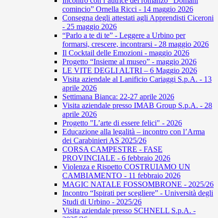
Incontro con l’autrice del romanzo “Domani
comincio” Ornella Ricci - 14 maggio 2026
Consegna degli attestati agli Apprendisti Ciceroni
- 25 maggio 2026
“Parlo a te di te” - Leggere a Urbino per
formarsi, crescere, incontrarsi - 28 maggio 2026
Il Cocktail delle Emozioni - maggio 2026
Progetto “Insieme al museo” - maggio 2026
LE VITE DEGLI ALTRI – 6 Maggio 2026
Visita aziendale al Lanificio Cariaggi S.p.A. - 13
aprile 2026
Settimana Bianca: 22-27 aprile 2026
Visita aziendale presso IMAB Group S.p.A. - 28
aprile 2026
Progetto "L’arte di essere felici" - 2026
Educazione alla legalità – incontro con l’Arma
dei Carabinieri AS 2025/26
CORSA CAMPESTRE - FASE
PROVINCIALE - 6 febbraio 2026
Violenza e Rispetto COSTRUIAMO UN
CAMBIAMENTO - 11 febbraio 2026
MAGIC NATALE FOSSOMBRONE - 2025/26
Incontro “Ispirati per scegliere” - Università degli
Studi di Urbino - 2025/26
Visita aziendale presso SCHNELL S.p.A. -