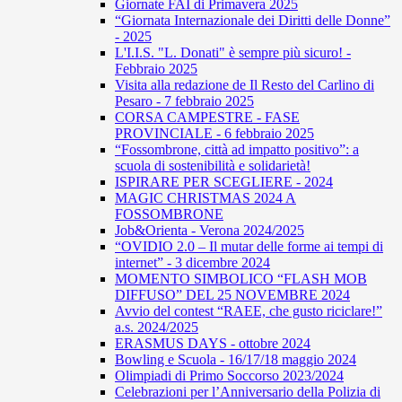
Giornate FAI di Primavera 2025
“Giornata Internazionale dei Diritti delle Donne”
- 2025
L'I.I.S. "L. Donati" è sempre più sicuro! -
Febbraio 2025
Visita alla redazione de Il Resto del Carlino di
Pesaro - 7 febbraio 2025
CORSA CAMPESTRE - FASE
PROVINCIALE - 6 febbraio 2025
“Fossombrone, città ad impatto positivo”: a
scuola di sostenibilità e solidarietà!
ISPIRARE PER SCEGLIERE - 2024
MAGIC CHRISTMAS 2024 A
FOSSOMBRONE
Job&Orienta - Verona 2024/2025
“OVIDIO 2.0 – Il mutar delle forme ai tempi di
internet” - 3 dicembre 2024
MOMENTO SIMBOLICO “FLASH MOB
DIFFUSO” DEL 25 NOVEMBRE 2024
Avvio del contest “RAEE, che gusto riciclare!”
a.s. 2024/2025
ERASMUS DAYS - ottobre 2024
Bowling e Scuola - 16/17/18 maggio 2024
Olimpiadi di Primo Soccorso 2023/2024
Celebrazioni per l’Anniversario della Polizia di