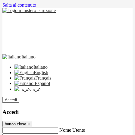
Salta al contenuto
Italiano
Italiano
English
Français
Español
عربى
Accedi
Accedi
button close
×
Nome Utente