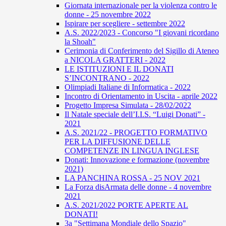
Giornata internazionale per la violenza contro le
donne - 25 novembre 2022
Ispirare per scegliere - settembre 2022
A.S. 2022/2023 - Concorso "I giovani ricordano
la Shoah"
Cerimonia di Conferimento del Sigillo di Ateneo
a NICOLA GRATTERI - 2022
LE ISTITUZIONI E IL DONATI
S’INCONTRANO - 2022
Olimpiadi Italiane di Informatica - 2022
Incontro di Orientamento in Uscita - aprile 2022
Progetto Impresa Simulata - 28/02/2022
Il Natale speciale dell’I.I.S. “Luigi Donati” -
2021
A.S. 2021/22 - PROGETTO FORMATIVO
PER LA DIFFUSIONE DELLE
COMPETENZE IN LINGUA INGLESE
Donati: Innovazione e formazione (novembre
2021)
LA PANCHINA ROSSA - 25 NOV 2021
La Forza disArmata delle donne - 4 novembre
2021
A.S. 2021/2022 PORTE APERTE AL
DONATI!
3a "Settimana Mondiale dello Spazio"