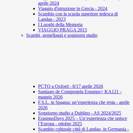
aprile 2024
Viaggio d'istruzione in Grecia - 2024
Scambio con la scuola superiore tedesca di
Landau - 2023
I Luoghi della Memoria
VIAGGIO PRAGA 2015
Scambi, gemellaggi e soggiorni studio
PCTO a Oxford - 8/17 aprile 2026
Santiago de Compostela Erasmus+ KA121 -
maggio 2026
F.S.L. in Spagna: un’esperienza che resta - aprile
2026
Soggiorno studio a Dublino - AS 2024/2025
ErasmusDays 2025 – Un’esperienza che unisce
l’Europa - ottobre 2025
Scambio culturale città di Landau, in Germania -