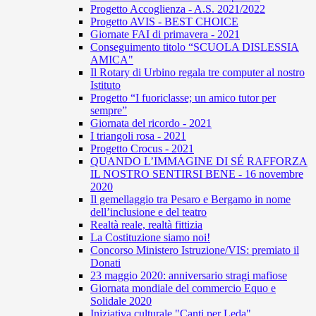
Progetto Accoglienza - A.S. 2021/2022
Progetto AVIS - BEST CHOICE
Giornate FAI di primavera - 2021
Conseguimento titolo “SCUOLA DISLESSIA
AMICA"
Il Rotary di Urbino regala tre computer al nostro
Istituto
Progetto “I fuoriclasse; un amico tutor per
sempre”
Giornata del ricordo - 2021
I triangoli rosa - 2021
Progetto Crocus - 2021
QUANDO L’IMMAGINE DI SÉ RAFFORZA
IL NOSTRO SENTIRSI BENE - 16 novembre
2020
Il gemellaggio tra Pesaro e Bergamo in nome
dell’inclusione e del teatro
Realtà reale, realtà fittizia
La Costituzione siamo noi!
Concorso Ministero Istruzione/VIS: premiato il
Donati
23 maggio 2020: anniversario stragi mafiose
Giornata mondiale del commercio Equo e
Solidale 2020
Iniziativa culturale "Canti per Leda"