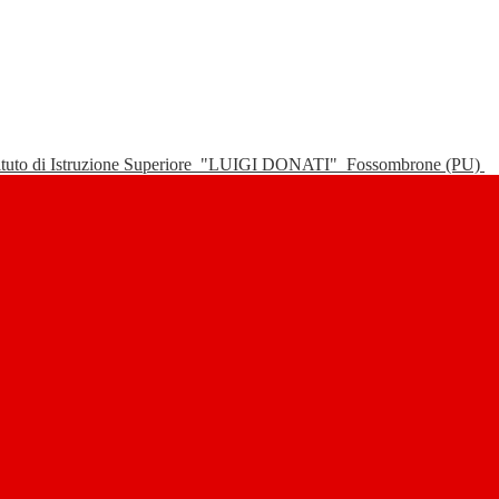
tituto di Istruzione Superiore
"LUIGI DONATI"
Fossombrone (PU)