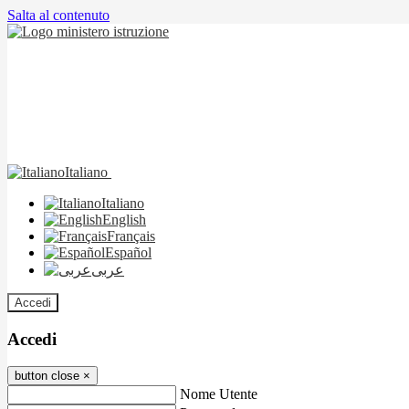
Salta al contenuto
Italiano
Italiano
English
Français
Español
عربى
Accedi
Accedi
button close
×
Nome Utente