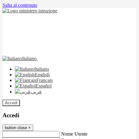
Salta al contenuto
Italiano
Italiano
English
Français
Español
عربى
Accedi
Accedi
button close
×
Nome Utente