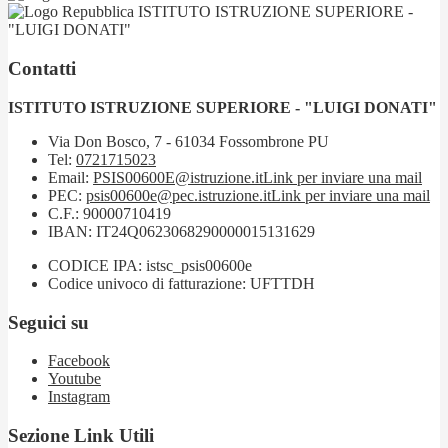
ISTITUTO ISTRUZIONE SUPERIORE -
"LUIGI DONATI"
Contatti
ISTITUTO ISTRUZIONE SUPERIORE - "LUIGI DONATI"
Via Don Bosco, 7 - 61034 Fossombrone PU
Tel:
0721715023
Email:
PSIS00600E@istruzione.it
Link per inviare una mail
PEC:
psis00600e@pec.istruzione.it
Link per inviare una mail
C.F.: 90000710419
IBAN: IT24Q0623068290000015131629
CODICE IPA: istsc_psis00600e
Codice univoco di fatturazione: UFTTDH
Seguici su
Facebook
Youtube
Instagram
Sezione Link Utili