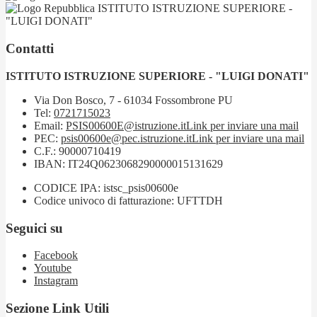
ISTITUTO ISTRUZIONE SUPERIORE -
"LUIGI DONATI"
Contatti
ISTITUTO ISTRUZIONE SUPERIORE - "LUIGI DONATI"
Via Don Bosco, 7 - 61034 Fossombrone PU
Tel:
0721715023
Email:
PSIS00600E@istruzione.it
Link per inviare una mail
PEC:
psis00600e@pec.istruzione.it
Link per inviare una mail
C.F.: 90000710419
IBAN: IT24Q0623068290000015131629
CODICE IPA: istsc_psis00600e
Codice univoco di fatturazione: UFTTDH
Seguici su
Facebook
Youtube
Instagram
Sezione Link Utili