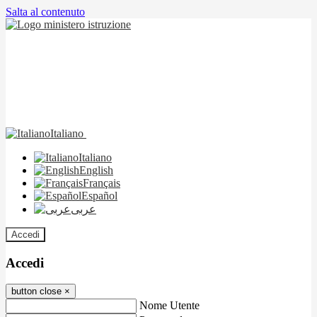
Salta al contenuto
Italiano
Italiano
English
Français
Español
عربى
Accedi
Accedi
button close
×
Nome Utente