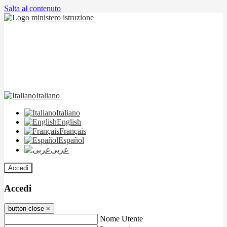
Salta al contenuto
Italiano
Italiano
English
Français
Español
عربى
Accedi
Accedi
button close
×
Nome Utente