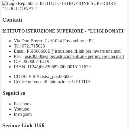
ISTITUTO ISTRUZIONE SUPERIORE -
"LUIGI DONATI"
Contatti
ISTITUTO ISTRUZIONE SUPERIORE - "LUIGI DONATI"
Via Don Bosco, 7 - 61034 Fossombrone PU
Tel:
0721715023
Email:
PSIS00600E@istruzione.it
Link per inviare una mail
PEC:
psis00600e@pec.istruzione.it
Link per inviare una mail
C.F.: 90000710419
IBAN: IT24Q0623068290000015131629
CODICE IPA: istsc_psis00600e
Codice univoco di fatturazione: UFTTDH
Seguici su
Facebook
Youtube
Instagram
Sezione Link Utili