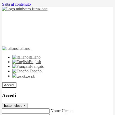
Salta al contenuto
Italiano
Italiano
English
Français
Español
عربى
Accedi
Accedi
button close
×
Nome Utente