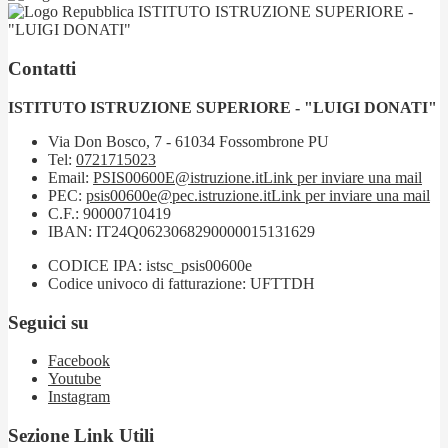
ISTITUTO ISTRUZIONE SUPERIORE -
"LUIGI DONATI"
Contatti
ISTITUTO ISTRUZIONE SUPERIORE - "LUIGI DONATI"
Via Don Bosco, 7 - 61034 Fossombrone PU
Tel:
0721715023
Email:
PSIS00600E@istruzione.it
Link per inviare una mail
PEC:
psis00600e@pec.istruzione.it
Link per inviare una mail
C.F.: 90000710419
IBAN: IT24Q0623068290000015131629
CODICE IPA: istsc_psis00600e
Codice univoco di fatturazione: UFTTDH
Seguici su
Facebook
Youtube
Instagram
Sezione Link Utili