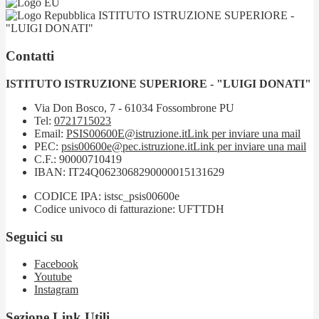
ISTITUTO ISTRUZIONE SUPERIORE -
"LUIGI DONATI"
Contatti
ISTITUTO ISTRUZIONE SUPERIORE - "LUIGI DONATI"
Via Don Bosco, 7 - 61034 Fossombrone PU
Tel:
0721715023
Email:
PSIS00600E@istruzione.it
Link per inviare una mail
PEC:
psis00600e@pec.istruzione.it
Link per inviare una mail
C.F.: 90000710419
IBAN: IT24Q0623068290000015131629
CODICE IPA: istsc_psis00600e
Codice univoco di fatturazione: UFTTDH
Seguici su
Facebook
Youtube
Instagram
Sezione Link Utili