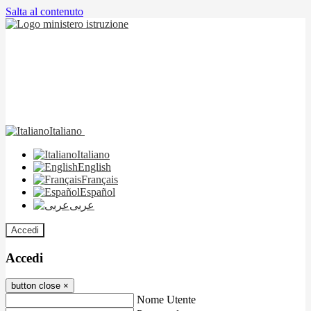
Salta al contenuto
Italiano
Italiano
English
Français
Español
عربى
Accedi
Accedi
button close
×
Nome Utente