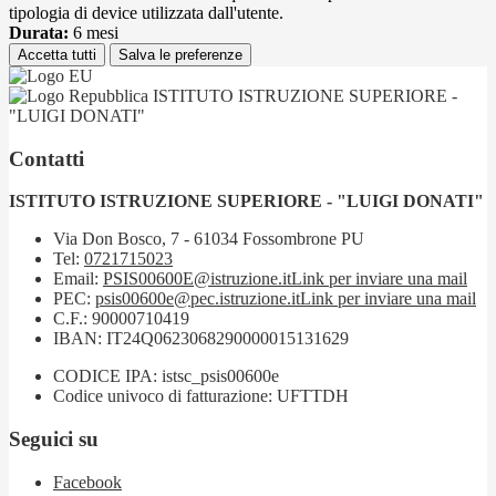
tipologia di device utilizzata dall'utente.
Durata:
6 mesi
Accetta tutti
Salva le preferenze
ISTITUTO ISTRUZIONE SUPERIORE -
"LUIGI DONATI"
Contatti
ISTITUTO ISTRUZIONE SUPERIORE - "LUIGI DONATI"
Via Don Bosco, 7 - 61034 Fossombrone PU
Tel:
0721715023
Email:
PSIS00600E@istruzione.it
Link per inviare una mail
PEC:
psis00600e@pec.istruzione.it
Link per inviare una mail
C.F.: 90000710419
IBAN: IT24Q0623068290000015131629
CODICE IPA: istsc_psis00600e
Codice univoco di fatturazione: UFTTDH
Seguici su
Facebook