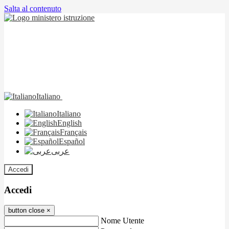
Salta al contenuto
Italiano
Italiano
English
Français
Español
عربى
Accedi
Accedi
button close
×
Nome Utente