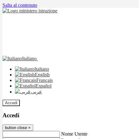
Salta al contenuto
Italiano
Italiano
English
Français
Español
عربى
Accedi
Accedi
button close
×
Nome Utente