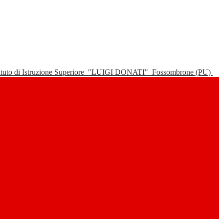
tituto di Istruzione Superiore
"LUIGI DONATI"
Fossombrone (PU)