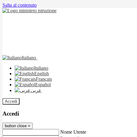
Salta al contenuto
Italiano
Italiano
English
Français
Español
عربى
Accedi
Accedi
button close
×
Nome Utente