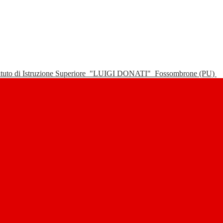
tituto di Istruzione Superiore
"LUIGI DONATI"
Fossombrone (PU)