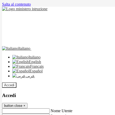
Salta al contenuto
Italiano
Italiano
English
Français
Español
عربى
Accedi
Accedi
button close
×
Nome Utente