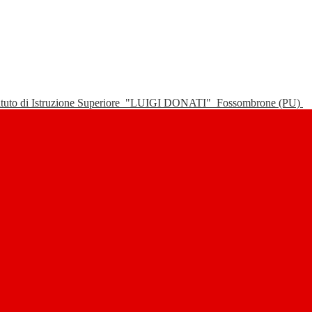
tituto di Istruzione Superiore
"LUIGI DONATI"
Fossombrone (PU)