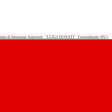
tituto di Istruzione Superiore
"LUIGI DONATI"
Fossombrone (PU)