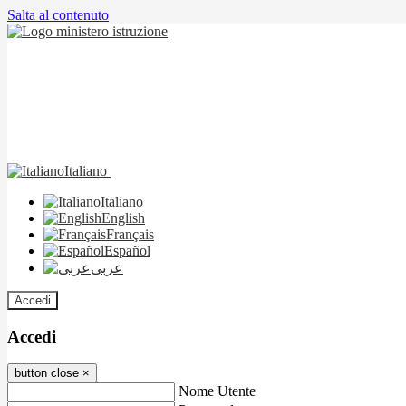
Salta al contenuto
Italiano
Italiano
English
Français
Español
عربى
Accedi
Accedi
button close
×
Nome Utente