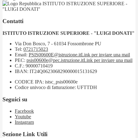
ISTITUTO ISTRUZIONE SUPERIORE -
"LUIGI DONATI"
Contatti
ISTITUTO ISTRUZIONE SUPERIORE - "LUIGI DONATI"
Via Don Bosco, 7 - 61034 Fossombrone PU
Tel:
0721715023
Email:
PSIS00600E@istruzione.it
Link per inviare una mail
PEC:
psis00600e@pec.istruzione.it
Link per inviare una mail
C.F.: 90000710419
IBAN: IT24Q0623068290000015131629
CODICE IPA: istsc_psis00600e
Codice univoco di fatturazione: UFTTDH
Seguici su
Facebook
Youtube
Instagram
Sezione Link Utili