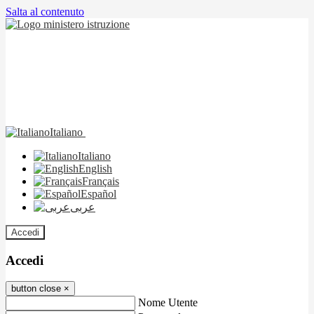
Salta al contenuto
Italiano
Italiano
English
Français
Español
عربى
Accedi
Accedi
button close
×
Nome Utente