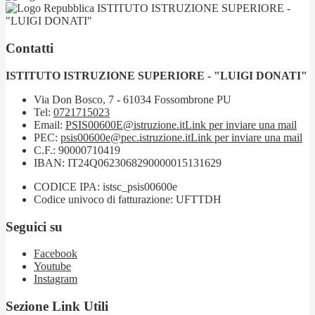
ISTITUTO ISTRUZIONE SUPERIORE -
"LUIGI DONATI"
Contatti
ISTITUTO ISTRUZIONE SUPERIORE - "LUIGI DONATI"
Via Don Bosco, 7 - 61034 Fossombrone PU
Tel:
0721715023
Email:
PSIS00600E@istruzione.it
Link per inviare una mail
PEC:
psis00600e@pec.istruzione.it
Link per inviare una mail
C.F.: 90000710419
IBAN: IT24Q0623068290000015131629
CODICE IPA: istsc_psis00600e
Codice univoco di fatturazione: UFTTDH
Seguici su
Facebook
Youtube
Instagram
Sezione Link Utili