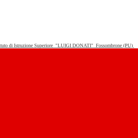
tituto di Istruzione Superiore
"LUIGI DONATI"
Fossombrone (PU)