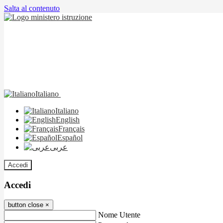
Salta al contenuto
Italiano
Italiano
English
Français
Español
عربى
Accedi
Accedi
button close
×
Nome Utente