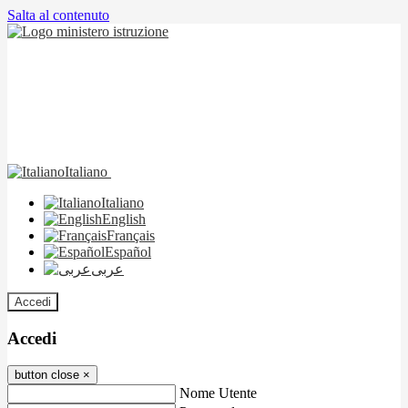
Salta al contenuto
Italiano
Italiano
English
Français
Español
عربى
Accedi
Accedi
button close
×
Nome Utente