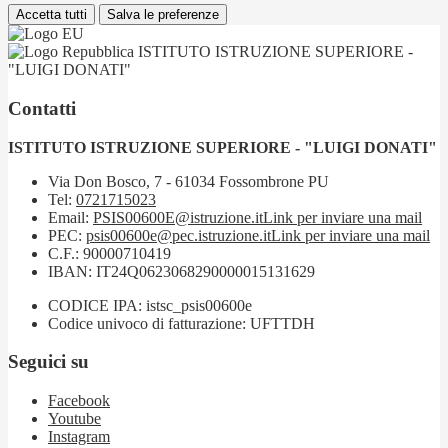
Accetta tutti
Salva le preferenze
ISTITUTO ISTRUZIONE SUPERIORE -
"LUIGI DONATI"
Contatti
ISTITUTO ISTRUZIONE SUPERIORE - "LUIGI DONATI"
Via Don Bosco, 7 - 61034 Fossombrone PU
Tel:
0721715023
Email:
PSIS00600E@istruzione.it
Link per inviare una mail
PEC:
psis00600e@pec.istruzione.it
Link per inviare una mail
C.F.: 90000710419
IBAN: IT24Q0623068290000015131629
CODICE IPA: istsc_psis00600e
Codice univoco di fatturazione: UFTTDH
Seguici su
Facebook
Youtube
Instagram