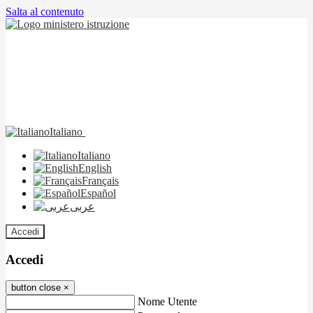
Salta al contenuto
Italiano
Italiano
English
Français
Español
عربى
Accedi
Accedi
button close
×
Nome Utente