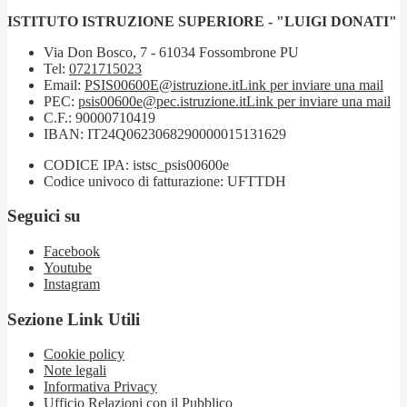
ISTITUTO ISTRUZIONE SUPERIORE - "LUIGI DONATI"
Via Don Bosco, 7 - 61034 Fossombrone PU
Tel:
0721715023
Email:
PSIS00600E@istruzione.it
Link per inviare una mail
PEC:
psis00600e@pec.istruzione.it
Link per inviare una mail
C.F.: 90000710419
IBAN: IT24Q0623068290000015131629
CODICE IPA: istsc_psis00600e
Codice univoco di fatturazione: UFTTDH
Seguici su
Facebook
Youtube
Instagram
Sezione Link Utili
Cookie policy
Note legali
Informativa Privacy
Ufficio Relazioni con il Pubblico