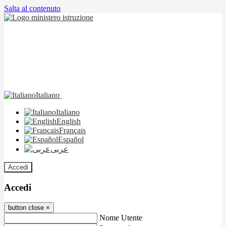
Salta al contenuto
Italiano
Italiano
English
Français
Español
عربى
Accedi
Accedi
button close
×
Nome Utente