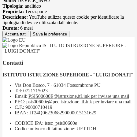
Nome:
DEVICE_INFO
Tipologia:
analitico
Proprieta:
Terza-parte
Descrizione:
YouTube utilizza questo cookie per identificare la
tipologia di device utilizzata dall'utente.
Durata:
6 mesi
Accetta tutti
Salva le preferenze
ISTITUTO ISTRUZIONE SUPERIORE -
"LUIGI DONATI"
Contatti
ISTITUTO ISTRUZIONE SUPERIORE - "LUIGI DONATI"
Via Don Bosco, 7 - 61034 Fossombrone PU
Tel:
0721715023
Email:
PSIS00600E@istruzione.it
Link per inviare una mail
PEC:
psis00600e@pec.istruzione.it
Link per inviare una mail
C.F.: 90000710419
IBAN: IT24Q0623068290000015131629
CODICE IPA: istsc_psis00600e
Codice univoco di fatturazione: UFTTDH