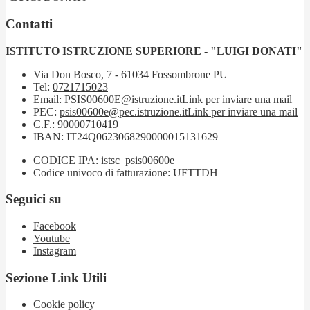
Contatti
ISTITUTO ISTRUZIONE SUPERIORE - "LUIGI DONATI"
Via Don Bosco, 7 - 61034 Fossombrone PU
Tel:
0721715023
Email:
PSIS00600E@istruzione.it
Link per inviare una mail
PEC:
psis00600e@pec.istruzione.it
Link per inviare una mail
C.F.: 90000710419
IBAN: IT24Q0623068290000015131629
CODICE IPA: istsc_psis00600e
Codice univoco di fatturazione: UFTTDH
Seguici su
Facebook
Youtube
Instagram
Sezione Link Utili
Cookie policy