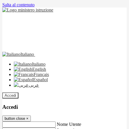
Salta al contenuto
Italiano
Italiano
English
Français
Español
عربى
Accedi
Accedi
button close
×
Nome Utente